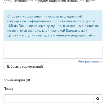
детей, заменяя его обрядом надевания нательного креста.
Обратная связь
mail@apologia.ru
Справочник составлен на основе исследований
сотрудников информационно-просветительского центра
Отправить сообщение
«Militia Dei». Оценочные суждения, высказанные в статьях
не являются официальной позицией Католической
Церкви и могут не совпадать с мнением редакции сайта.
Вход
Авторизоваться
Добавить комментарий
Комментарии (0)
Поиск