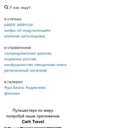
У нас ищут:
в статьях
pastor aeternus
мифы об индульгенциях
влияние католицизма
в справочнике
пальмарианская церковь
мормоны россия
конфуцианство священная книга
религиозный нигилизм
в галерее
Фра Беато Анджелико
фильмы
Путешествуя по миру
попробуй наше приложение
Cath Travel