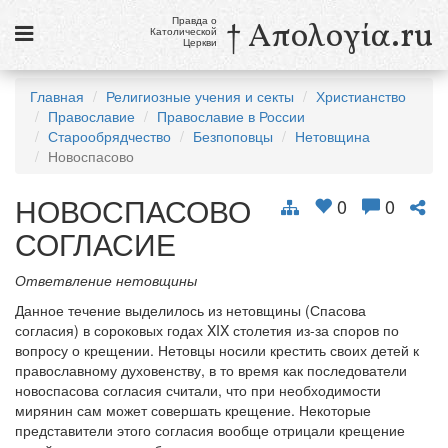
Правда о
† Απολογία.ru
Католической
Церкви
Статьи
Главная
Религиозные учения и секты
Христианство
Православие
Православие в России
Новости
Старообрядчество
Безпоповцы
Нетовщина
Новоспасово
Католики в России
НОВОСПАСОВО
Галерея
0
0
СОГЛАСИЕ
Викторины
Ответвление нетовщины
Ссылки
Данное течение выделилось из нетовщины (Спасова
Религиозные учения и секты, справочник
согласия) в сороковых годах XIX столетия из-за споров по
вопросу о крещении. Нетовцы носили крестить своих детей к
православному духовенству, в то время как последователи
9 августа
новоспасова согласия считали, что при необходимости
Св. Тереза Бенедикта Креста, дева и мученица
мирянин сам может совершать крещение. Некоторые
представители этого согласия вообще отрицали крещение
см. календарь