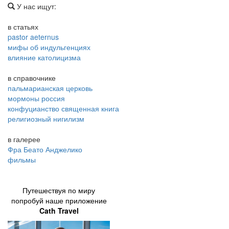
У нас ищут:
в статьях
pastor aeternus
мифы об индульгенциях
влияние католицизма
в справочнике
пальмарианская церковь
мормоны россия
конфуцианство священная книга
религиозный нигилизм
в галерее
Фра Беато Анджелико
фильмы
Путешествуя по миру
попробуй наше приложение
Cath Travel