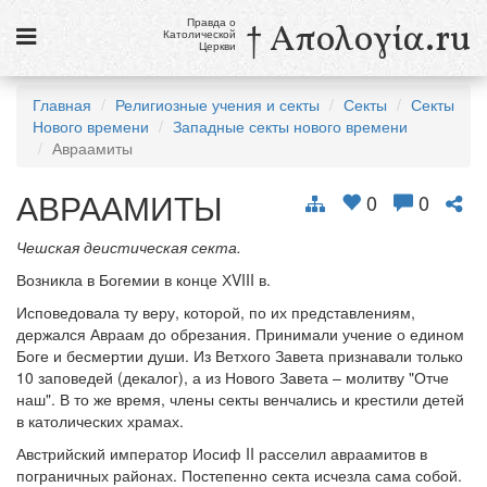
Правда о
† Απολογία.ru
Католической
Церкви
Статьи
Главная
Религиозные учения и секты
Секты
Секты
Нового времени
Западные секты нового времени
Новости
Авраамиты
Католики в России
АВРААМИТЫ
0
0
Галерея
Чешская деистическая секта.
Викторины
Возникла в Богемии в конце ХVIII в.
Ссылки
Исповедовала ту веру, которой, по их представлениям,
держался Авраам до обрезания. Принимали учение о едином
Религиозные учения и секты, справочник
Боге и бесмертии души. Из Ветхого Завета признавали только
10 заповедей (декалог), а из Нового Завета – молитву "Отче
наш". В то же время, члены секты венчались и крестили детей
10 августа
в католических храмах.
Св. Лаврентий, диакон и мученик
Австрийский император Иосиф II расселил авраамитов в
см. календарь
пограничных районах. Постепенно секта исчезла сама собой.