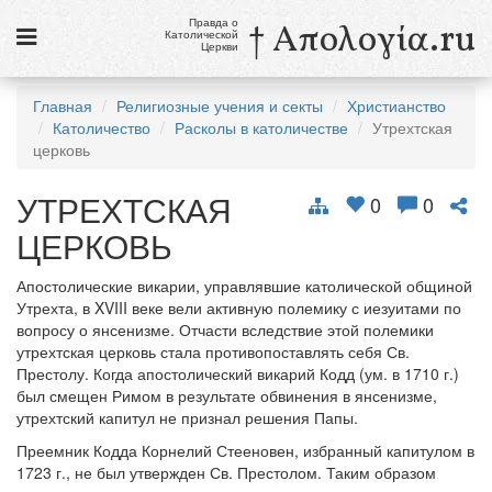
Правда о
† Απολογία.ru
Католической
Церкви
Статьи
Главная
Религиозные учения и секты
Христианство
Католичество
Расколы в католичестве
Утрехтская
Новости
церковь
Католики в России
УТРЕХТСКАЯ
0
0
Галерея
ЦЕРКОВЬ
Викторины
Апостолические викарии, управлявшие католической общиной
Утрехта, в XVIII веке вели активную полемику с иезуитами по
Ссылки
вопросу о янсенизме. Отчасти вследствие этой полемики
утрехтская церковь стала противопоставлять себя Св.
Религиозные учения и секты, справочник
Престолу. Когда апостолический викарий Кодд (ум. в 1710 г.)
был смещен Римом в результате обвинения в янсенизме,
8 августа
утрехтский капитул не признал решения Папы.
Св. Доминик, священник
Преемник Кодда Корнелий Стееновен, избранный капитулом в
1723 г., не был утвержден Св. Престолом. Таким образом
см. календарь