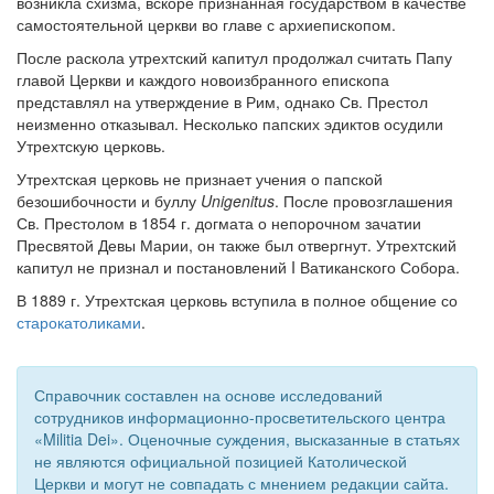
возникла схизма, вскоре признанная государством в качестве
самостоятельной церкви во главе с архиепископом.
Обратная связь
После раскола утрехтский капитул продолжал считать Папу
mail@apologia.ru
главой Церкви и каждого новоизбранного епископа
представлял на утверждение в Рим, однако Св. Престол
Отправить сообщение
неизменно отказывал. Несколько папских эдиктов осудили
Утрехтскую церковь.
Вход
Утрехтская церковь не признает учения о папской
безошибочности и буллу
Unigenitus
. После провозглашения
Св. Престолом в 1854 г. догмата о непорочном зачатии
Пресвятой Девы Марии, он также был отвергнут. Утрехтский
капитул не признал и постановлений I Ватиканского Собора.
В 1889 г. Утрехтская церковь вступила в полное общение со
старокатоликами
.
Справочник составлен на основе исследований
сотрудников информационно-просветительского центра
«Militia Dei». Оценочные суждения, высказанные в статьях
не являются официальной позицией Католической
Церкви и могут не совпадать с мнением редакции сайта.