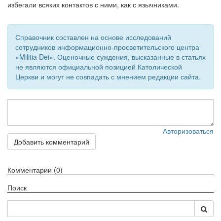
см. календарь
избегали всяких контактов с ними, как с язычниками.
Обратная связь
Справочник составлен на основе исследований
mail@apologia.ru
сотрудников информационно-просветительского центра
«Militia Dei». Оценочные суждения, высказанные в статьях
Отправить сообщение
не являются официальной позицией Католической
Церкви и могут не совпадать с мнением редакции сайта.
Вход
Авторизоваться
Добавить комментарий
Комментарии (0)
Поиск