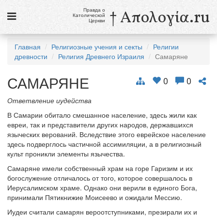
Правда о
† Απολογία.ru
Католической
Церкви
Статьи
Главная
Религиозные учения и секты
Религии
древности
Религия Древнего Израиля
Самаряне
Новости
САМАРЯНЕ
Католики в России
0
0
Галерея
Ответвление иудейства
В Самарии обитало смешанное население, здесь жили как
Викторины
евреи, так и представители других народов, державшихся
языческих верований. Вследствие этого еврейское население
Ссылки
здесь подверглось частичной ассимиляции, а в религиозный
культ проникли элементы язычества.
Религиозные учения и секты, справочник
Самаряне имели собственный храм на горе Гаризим и их
богослужение отличалось от того, которое совершалось в
7 августа
Иерусалимском храме. Однако они верили в единого Бога,
Свв. Сикст II, папа, и сподвижники его, мученики
принимали Пятикнижие Моисеево и ожидали Мессию.
Св. Каэтан, священник
Иудеи считали самарян вероотступниками, презирали их и