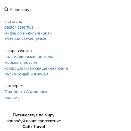
У нас ищут:
в статьях
pastor aeternus
мифы об индульгенциях
влияние католицизма
в справочнике
пальмарианская церковь
мормоны россия
конфуцианство священная книга
религиозный нигилизм
в галерее
Фра Беато Анджелико
фильмы
Путешествуя по миру
попробуй наше приложение
Cath Travel