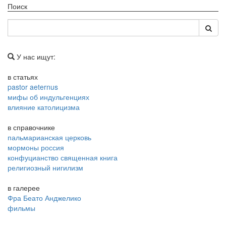
Поиск
У нас ищут:
в статьях
pastor aeternus
мифы об индульгенциях
влияние католицизма
в справочнике
пальмарианская церковь
мормоны россия
конфуцианство священная книга
религиозный нигилизм
в галерее
Фра Беато Анджелико
фильмы