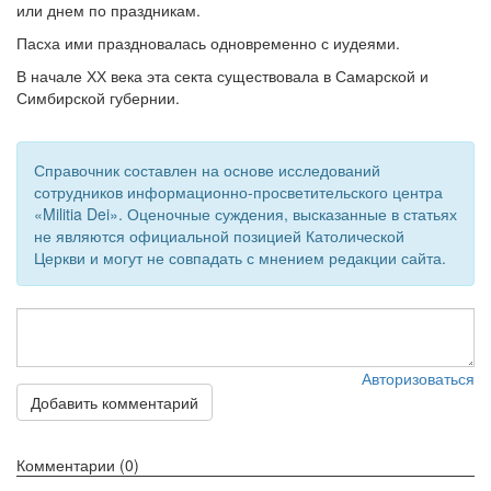
см. календарь
или днем по праздникам.
Пасха ими праздновалась одновременно с иудеями.
Обратная связь
В начале ХХ века эта секта существовала в Самарской и
mail@apologia.ru
Симбирской губернии.
Отправить сообщение
Справочник составлен на основе исследований
Вход
сотрудников информационно-просветительского центра
«Militia Dei». Оценочные суждения, высказанные в статьях
не являются официальной позицией Католической
Церкви и могут не совпадать с мнением редакции сайта.
Авторизоваться
Добавить комментарий
Комментарии (0)