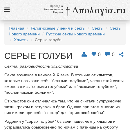
Правда о
† Απολογία.ru
Католической
Церкви
Статьи
Главная
Религиозные учения и секты
Секты
Секты
Нового времени
Русские секты нового времени
Новости
Хлысты
Серые голуби
Католики в России
СЕРЫЕ ГОЛУБИ
0
0
Галерея
Секта, разновидность хлыстовства
Викторины
Секта возникла в начале XIX века. В отличие от хлыстов,
которые называли себя "белыми голубями", члены этой секты
Ссылки
именовались "серыми голубями" или "Божьими голубями",
"посланниками Божьими".
Религиозные учения и секты, справочник
От хлыстов они отличались тем, что не считали супружескую
жизнь грехом и вступали в брак. Однако при этом многие из
7 августа
них имели при себе "сестер" для "христовой любви".
Свв. Сикст II, папа, и сподвижники его, мученики
Св. Каэтан, священник
Радения у "серых голубей" бывали чаще, чем у хлыстов и
устраивались обыкновенно по ночам с пятницы на субботу