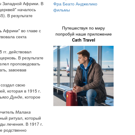
ы Западной Африки. В
Фра Беато Анджелико
 церквей" началось
фильмы
5). В результате
Путешествуя по миру
 Африки" во главе с
попробуй наше приложение
вовала секта
Cath Travel
 гг. действовал
церковь. В результате
велел проповедовать
ать, завоевав
 создал свою
й, которая в 1915 г.
ьяго Дунде
, которое
учитель
Малака
ный ритуал, который
ы лечения. В 1917 г.
ые родственно