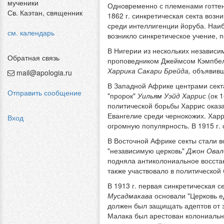
мученики
Одновременно с племенами готтент
Св. Каэтан, священник
1862 г. синкретическая секта возни
среди интеллигенции йоруба. Наи
см. календарь
возникло синкретическое учение, 
В Нигерии из нескольких независи
Обратная связь
проповедником Джеймсом Кэмпбелл
Харрика Сакари Брейда,
объявивш
mail@apologia.ru
В Западной Африке центрами секта
Отправить сообщение
"пророк"
Уильям Уэйд Харрис
(ок 1
политической борьбы Харрис оказа
Евангелие среди чернокожих. Харр
Вход
огромную популярность. В 1915 г. 
В Восточной Африке секты стали во
"независимую церковь"
Джон Овал
подняла антиколониальное восстан
также участвовало в политической
В 1913 г. первая синкретическая с
Мусадмакава
основали "Церковь е
должен был защищать адептов от з
Малака был арестован колониальны