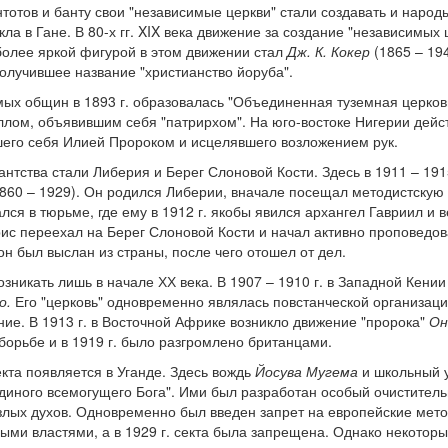
отов и банту свои "независимые церкви" стали создавать и народ
кла в Гане. В 80-х гг. XIX века движение за создание "независимых
более яркой фигурой в этом движении стал
Дж. К. Кокер
(1865 – 194
получившее название "христианство йоруба".
мых общин в 1893 г. образовалась "Объединенная туземная церковь
ом, объявившим себя "патрирхом". На юго-востоке Нигерии дейст
его себя Илией Пророком и исцелявшего возложением рук.
нтства стали Либерия и Берег Слоновой Кости. Здесь в 1911 – 1915
860 – 1929). Он родился Либерии, вначале посещал методистскую 
лся в тюрьме, где ему в 1912 г. якобы явился архангел Гавриил и 
ис переехал на Берег Слоновой Кости и начал активно проповедов
он был выслан из страны, после чего отошел от дел.
зникать лишь в начале ХХ века. В 1907 – 1910 г. в Западной Кении
о.
Его "церковь" одновременно являлась повстанческой организацие
ие. В 1913 г. в Восточной Африке возникло движение "пророка"
Он
 борьбе и в 1919 г. было разгромлено британцами.
екта появляется в Уганде. Здесь вождь
Йосува Мугема
и школьный 
диного всемогущего Бога". Ими был разработан особый очиститель
лых духов. Одновременно был введен запрет на европейские метод
ми властями, а в 1929 г. секта была запрещена. Однако некотор