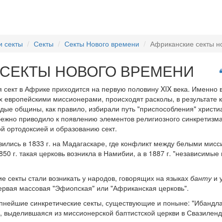
и секты
Секты
Секты Нового времени
Африканские секты н
 СЕКТЫ НОВОГО ВРЕМЕНИ
 сект в Африке приходится на первую половину XIX века. Именно в
 европейскими миссионерами, происходят расколы, в результате к
одые общины, как правило, избирали путь "приспособления" христи
ежно приводило к появлению элементов религиозного синкретизма в
ой ортодоксией и образованию сект.
ились в 1833 г. на Мадагаскаре, где конфликт между белыми мисс
50 г. такая церковь возникла в Намибии, а в 1887 г. "независимые 
ие секты стали возникать у народов, говорящих на языках
банту
и 
первая массовая "Эфиопская" или "Африканская церковь".
рупнейшие синкретические секты, существующие и поныне: "Ибандла
", выделившаяся из миссионерской баптистской церкви в Свазиленд