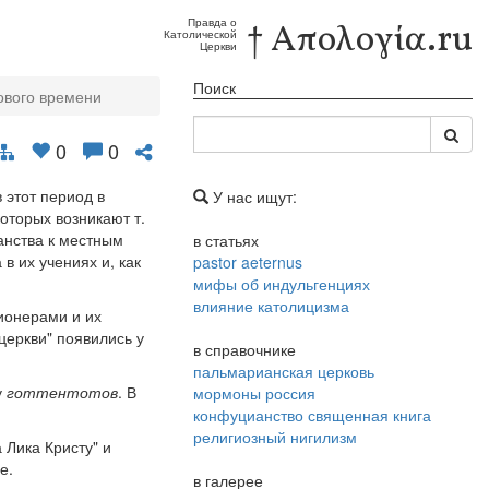
Правда о
† Απολογία.ru
Католической
Церкви
Поиск
ового времени
0
0
 этот период в
У нас ищут:
оторых возникают т.
анства к местным
в статьях
 их учениях и, как
pastor aeternus
мифы об индульгенциях
влияние католицизма
ионерами и их
церкви" появились у
в справочнике
пальмарианская церковь
у
готтентотов
. В
мормоны россия
конфуцианство священная книга
религиозный нигилизм
 Лика Кристу" и
е.
в галерее