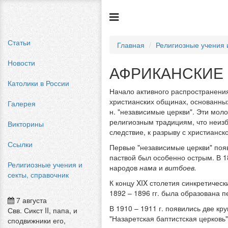
Статьи
Главная
Религиозные учения 
Новости
АФРИКАНСКИЕ
Католики в России
Начало активного распространения
христианских общинах, основанных
Галерея
н. "независимые церкви". Эти мол
религиозным традициям, что неизб
Викторины
следствие, к разрыву с христианск
Ссылки
Первые "независимые церкви" появ
паствой был особенно острым. В 18
Религиозные учения и
народов
нама
и
витбоев.
секты, справочник
К концу XIX столетия синкретическ
1892 – 1896 гг. была образована 
7 августа
В 1910 – 1911 г. появились две к
Свв. Сикст II, папа, и
"Назаретская баптистская церковь
сподвижники его,