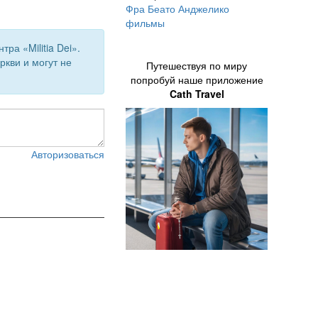
Фра Беато Анджелико
фильмы
а «Militia Dei».
кви и могут не
Путешествуя по миру
попробуй наше приложение
Cath Travel
Авторизоваться