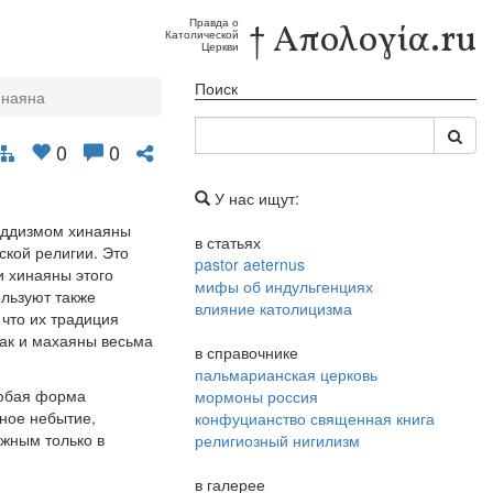
Правда о
† Απολογία.ru
Католической
Церкви
Поиск
инаяна
0
0
У нас ищут:
буддизмом хинаяны
в статьях
кой религии. Это
pastor aeternus
 хинаяны этого
мифы об индульгенциях
ользуют также
влияние католицизма
что их традиция
как и махаяны весьма
в справочнике
пальмарианская церковь
любая форма
мормоны россия
лное небытие,
конфуцианство священная книга
ожным только в
религиозный нигилизм
в галерее