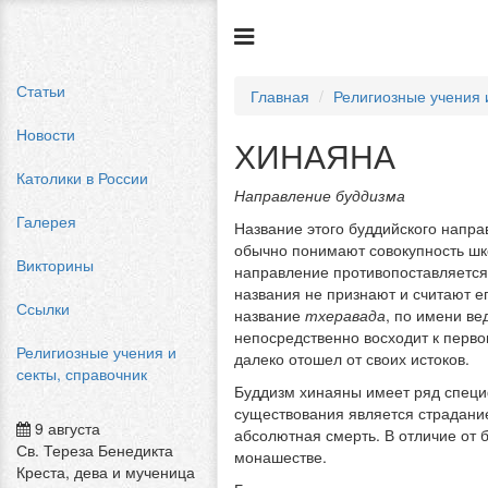
Статьи
Главная
Религиозные учения 
Новости
ХИНАЯНА
Католики в России
Направление буддизма
Галерея
Название этого буддийского напра
обычно понимают совокупность шк
Викторины
направление противопоставляетс
названия не признают и считают е
Ссылки
название
тхеравада
, по имени ве
непосредственно восходит к перво
Религиозные учения и
далеко отошел от своих истоков.
секты, справочник
Буддизм хинаяны имеет ряд специ
существования является страдание
9 августа
абсолютная смерть. В отличие от 
Св. Тереза Бенедикта
монашестве.
Креста, дева и мученица