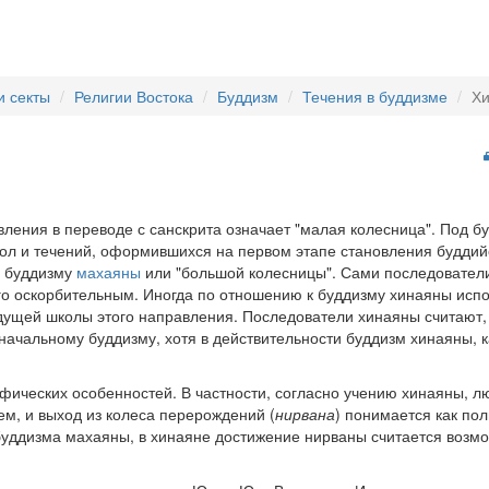
и секты
Религии Востока
Буддизм
Течения в буддизме
Х
вления в переводе с санскрита означает "малая колесница". Под 
ол и течений, оформившихся на первом этапе становления буддийс
я буддизму
махаяны
или "большой колесницы". Сами последователи
го оскорбительным. Иногда по отношению к буддизму хинаяны исп
дущей школы этого направления. Последователи хинаяны считают, 
начальному буддизму, хотя в действительности буддизм хинаяны, 
фических особенностей. В частности, согласно учению хинаяны, 
м, и выход из колеса перерождений (
нирвана
) понимается как по
буддизма махаяны, в хинаяне достижение нирваны считается возм