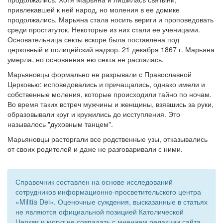
см. календарь
привлекавшей к ней народ, но моления в ее домике
продолжались. Марьяна стала носить вериги и проповедовать
Обратная связь
среди проституток. Некоторые из них стали ее ученицами.
Основательница секты вскоре была поставлена под
mail@apologia.ru
церковный и полицейский надзор. 21 декабря 1867 г. Марьяна
умерла, но основанная ею секта не распалась.
Отправить сообщение
Марьяновцы формально не разрывали с Православной
Церковью: исповедовались и причащались, однако имели и
Вход
собственные моления, которые происходили тайно по ночам.
Во время таких встреч мужчины и женщины, взявшись за руки,
образовывали круг и кружились до исступления. Это
называлось "духовным танцем".
Марьяновцы расторгали все родственные узы, отказывались
от своих родителей и даже не разговаривали с ними.
Справочник составлен на основе исследований
сотрудников информационно-просветительского центра
«Militia Dei». Оценочные суждения, высказанные в статьях
не являются официальной позицией Католической
Церкви и могут не совпадать с мнением редакции сайта.