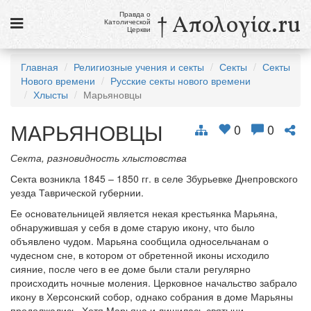
Правда о
† Απολογία.ru
Католической
Церкви
Статьи
Главная
Религиозные учения и секты
Секты
Секты
Нового времени
Русские секты нового времени
Новости
Хлысты
Марьяновцы
Католики в России
МАРЬЯНОВЦЫ
0
0
Галерея
Секта, разновидность хлыстовства
Викторины
Секта возникла 1845 – 1850 гг. в селе Збурьевке Днепровского
уезда Таврической губернии.
Ссылки
Ее основательницей является некая крестьянка Марьяна,
Религиозные учения и секты, справочник
обнаружившая у себя в доме старую икону, что было
объявлено чудом. Марьяна сообщила односельчанам о
чудесном сне, в котором от обретенной иконы исходило
7 августа
сияние, после чего в ее доме были стали регулярно
Свв. Сикст II, папа, и сподвижники его, мученики
происходить ночные моления. Церковное начальство забрало
Св. Каэтан, священник
икону в Херсонский собор, однако собрания в доме Марьяны
продолжались. Хотя Марьяна и лишилась святыни,