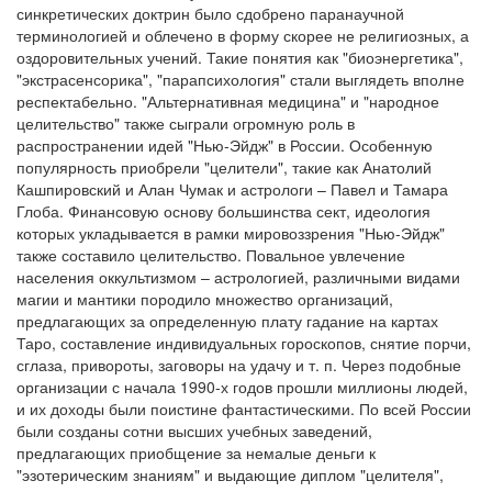
синкретических доктрин было сдобрено паранаучной
терминологией и облечено в форму скорее не религиозных, а
Обратная связь
оздоровительных учений. Такие понятия как "биоэнергетика",
mail@apologia.ru
"экстрасенсорика", "парапсихология" стали выглядеть вполне
респектабельно. "Альтернативная медицина" и "народное
Отправить сообщение
целительство" также сыграли огромную роль в
распространении идей "Нью-Эйдж" в России. Особенную
популярность приобрели "целители", такие как Анатолий
Вход
Кашпировский и Алан Чумак и астрологи – Павел и Тамара
Глоба. Финансовую основу большинства сект, идеология
которых укладывается в рамки мировоззрения "Нью-Эйдж"
также составило целительство. Повальное увлечение
населения оккультизмом – астрологией, различными видами
магии и мантики породило множество организаций,
предлагающих за определенную плату гадание на картах
Таро, составление индивидуальных гороскопов, снятие порчи,
сглаза, привороты, заговоры на удачу и т. п. Через подобные
организации с начала 1990-х годов прошли миллионы людей,
и их доходы были поистине фантастическими. По всей России
были созданы сотни высших учебных заведений,
предлагающих приобщение за немалые деньги к
"эзотерическим знаниям" и выдающие диплом "целителя",