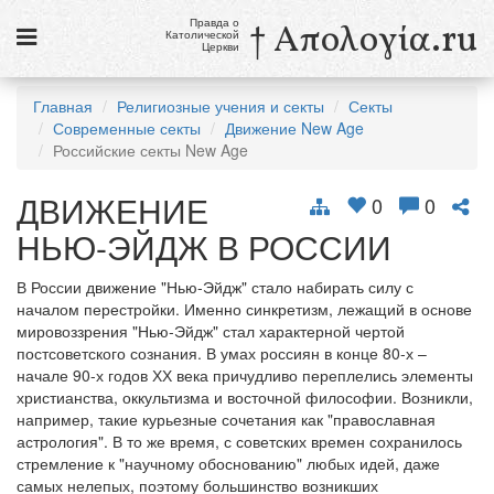
Правда о
† Απολογία.ru
Католической
Церкви
Статьи
Главная
Религиозные учения и секты
Секты
Современные секты
Движение New Age
Новости
Российские секты New Age
Католики в России
ДВИЖЕНИЕ
0
0
Галерея
НЬЮ-ЭЙДЖ В РОССИИ
Викторины
В России движение "Нью-Эйдж" стало набирать силу с
началом перестройки. Именно синкретизм, лежащий в основе
Ссылки
мировоззрения "Нью-Эйдж" стал характерной чертой
постсоветского сознания. В умах россиян в конце 80-х –
Религиозные учения и секты, справочник
начале 90-х годов ХХ века причудливо переплелись элементы
христианства, оккультизма и восточной философии. Возникли,
8 августа
например, такие курьезные сочетания как "православная
Св. Доминик, священник
астрология". В то же время, с советских времен сохранилось
стремление к "научному обоснованию" любых идей, даже
см. календарь
самых нелепых, поэтому большинство возникших