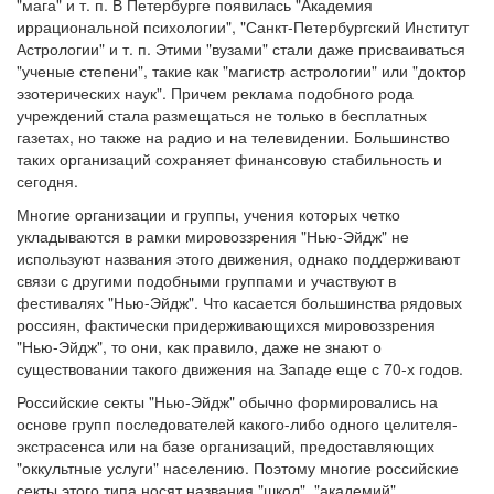
"мага" и т. п. В Петербурге появилась "Академия
иррациональной психологии", "Санкт-Петербургский Институт
Астрологии" и т. п. Этими "вузами" стали даже присваиваться
"ученые степени", такие как "магистр астрологии" или "доктор
эзотерических наук". Причем реклама подобного рода
учреждений стала размещаться не только в бесплатных
газетах, но также на радио и на телевидении. Большинство
таких организаций сохраняет финансовую стабильность и
сегодня.
Многие организации и группы, учения которых четко
укладываются в рамки мировоззрения "Нью-Эйдж" не
используют названия этого движения, однако поддерживают
связи с другими подобными группами и участвуют в
фестивалях "Нью-Эйдж". Что касается большинства рядовых
россиян, фактически придерживающихся мировоззрения
"Нью-Эйдж", то они, как правило, даже не знают о
существовании такого движения на Западе еще с 70-х годов.
Российские секты "Нью-Эйдж" обычно формировались на
основе групп последователей какого-либо одного целителя-
экстрасенса или на базе организаций, предоставляющих
"оккультные услуги" населению. Поэтому многие российские
секты этого типа носят названия "школ", "академий",