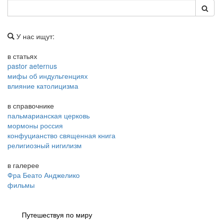
У нас ищут:
в статьях
pastor aeternus
мифы об индульгенциях
влияние католицизма
в справочнике
пальмарианская церковь
мормоны россия
конфуцианство священная книга
религиозный нигилизм
в галерее
Фра Беато Анджелико
фильмы
Путешествуя по миру