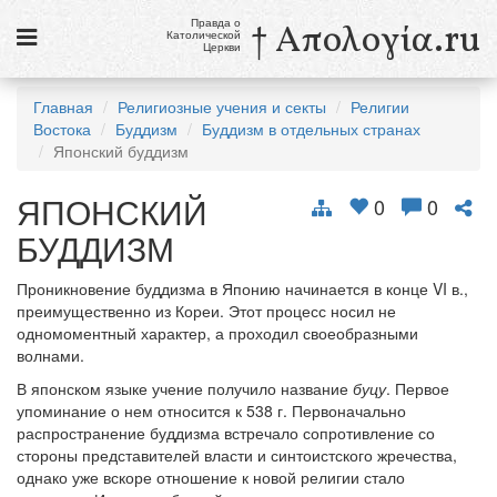
Правда о
† Απολογία.ru
Католической
Церкви
Статьи
Главная
Религиозные учения и секты
Религии
Востока
Буддизм
Буддизм в отдельных странах
Новости
Японский буддизм
Католики в России
ЯПОНСКИЙ
0
0
Галерея
БУДДИЗМ
Викторины
Проникновение буддизма в Японию начинается в конце VI в.,
преимущественно из Кореи. Этот процесс носил не
Ссылки
одномоментный характер, а проходил своеобразными
волнами.
Религиозные учения и секты, справочник
В японском языке учение получило название
буцу
. Первое
упоминание о нем относится к 538 г. Первоначально
9 августа
распространение буддизма встречало сопротивление со
Св. Тереза Бенедикта Креста, дева и мученица
стороны представителей власти и синтоистского жречества,
однако уже вскоре отношение к новой религии стало
см. календарь