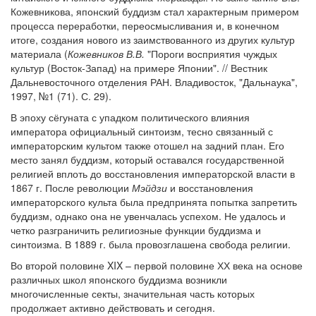
Кожевникова, японский буддизм стал характерным примером
процесса переработки, переосмысливания и, в конечном
итоге, создания нового из заимствованного из других культур
материала (
Кожевников В.В.
"Пороги восприятия чуждых
культур (Восток-Запад) на примере Японии". // Вестник
Дальневосточного отделения РАН. Владивосток, "Дальнаука",
1997, №1 (71). С. 29).
В эпоху сёгуната с упадком политического влияния
императора официальный синтоизм, тесно связанный с
императорским культом также отошел на задний план. Его
место занял буддизм, который оставался государственной
религией вплоть до восстановления императорской власти в
1867 г. После революции
Мэйдзи
и восстановления
императорского культа была предпринята попытка запретить
буддизм, однако она не увенчалась успехом. Не удалось и
четко разграничить религиозные функции буддизма и
синтоизма. В 1889 г. была провозглашена свобода религии.
Во второй половине XIX – первой половине ХХ века на основе
различных школ японского буддизма возникли
многочисленные секты, значительная часть которых
продолжает активно действовать и сегодня.