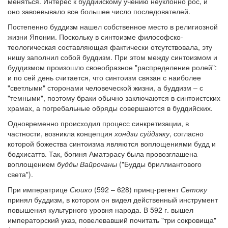
меняться. Интерес к буддийскому учению неуклонно рос, и
оно завоевывало все большее число последователей.
Обратная связь
Постепенно буддизм нашел собственное место в религиозной
mail@apologia.ru
жизни Японии. Поскольку в синтоизме философско-
теологическая составляющая фактически отсутствовала, эту
Отправить сообщение
нишу заполнил собой буддизм. При этом между синтоизмом и
буддизмом произошло своеобразное "распределение ролей":
и по сей день считается, что синтоизм связан с наиболее
Вход
"светлыми" сторонами человеческой жизни, а буддизм – с
"темными", поэтому браки обычно заключаются в синтоистских
храмах, а погребальные обряды совершаются в буддийских.
Одновременно происходил процесс синкретизации, в
частности, возникла концепция
хондзи суйдзяку
, согласно
которой божества синтоизма являются воплощениями будд и
бодхисаттв. Так, богиня Аматэрасу была провозглашена
воплощением
будды Вайрочаны
("Будды бриллиантового
света").
При императрице
Сюико
(592 – 628) принц-регент
Сетоку
принял буддизм, в котором он видел действенный инструмент
повышения культурного уровня народа. В 592 г. вышел
императорский указ, повелевавший почитать "три сокровища"