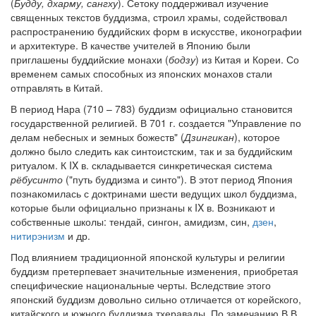
(
Будду, дхарму, сангху
). Сетоку поддерживал изучение
священных текстов буддизма, строил храмы, содействовал
распространению буддийских форм в искусстве, иконографии
и архитектуре. В качестве учителей в Японию были
приглашены буддийские монахи (
бодзу
) из Китая и Кореи. Со
временем самых способных из японских монахов стали
отправлять в Китай.
В период Нара (710 – 783) буддизм официально становится
государственной религией. В 701 г. создается "Управление по
делам небесных и земных божеств" (
Дзингикан
), которое
должно было следить как синтоистским, так и за буддийским
ритуалом. К IX в. складывается синкретическая система
рёбусинто
("путь буддизма и синто"). В этот период Япония
познакомилась с доктринами шести ведущих школ буддизма,
которые были официально признаны к IX в. Возникают и
собственные школы: тендай, сингон, амидизм, син,
дзен
,
нитирэнизм
и др.
Под влиянием традиционной японской культуры и религии
буддизм претерпевает значительные изменения, приобретая
специфические национальные черты. Вследствие этого
японский буддизм довольно сильно отличается от корейского,
китайского и южного буддизма тхеравады. По замечанию В.В.