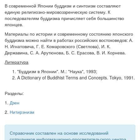
В современной Японии буддизм и синтоизм составляют
единую религиозно-мировоззренческую систему. К
последователям буддизма причисляет себя большинство
японцев.
Материалы по истории и современному состоянию японского
буддизма можно найти в работах российских востоковедов: А.
Н. Игнатовича, Г. Е. Комаровского (Светлова), И. К.
Державина, С. А. Арутюнова, Б. С. Ерасова, В. И. Корнева.
Литература
"Буддизм в Японии". М.: "Наука", 1993;
A Dictionary of Buddhist Terms and Concepts. Tokyo, 1991.
Разделы:
1.
Дзен
2.
Нитирэнизм
Справочник составлен на основе исследований
сотрудников информационно-просветительского центра