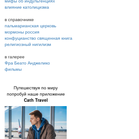
мифы об индульгенциях
влияние католицизма
в справочнике
пальмарианская церковь
мормоны россия
конфуцианство священная книга
религиозный нигилизм
в галерее
Фра Беато Анджелико
фильмы
Путешествуя по миру
попробуй наше приложение
Cath Travel