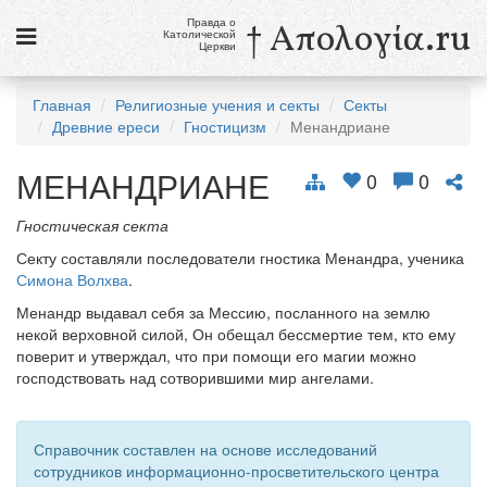
Правда о
† Απολογία.ru
Католической
Церкви
Статьи
Главная
Религиозные учения и секты
Секты
Древние ереси
Гностицизм
Менандриане
Новости
МЕНАНДРИАНЕ
Католики в России
0
0
Галерея
Гностическая секта
Секту составляли последователи гностика Менандра, ученика
Викторины
Симона Волхва
.
Ссылки
Менандр выдавал себя за Мессию, посланного на землю
некой верховной силой, Он обещал бессмертие тем, кто ему
Религиозные учения и секты, справочник
поверит и утверждал, что при помощи его магии можно
господствовать над сотворившими мир ангелами.
8 августа
Св. Доминик, священник
Справочник составлен на основе исследований
см. календарь
сотрудников информационно-просветительского центра