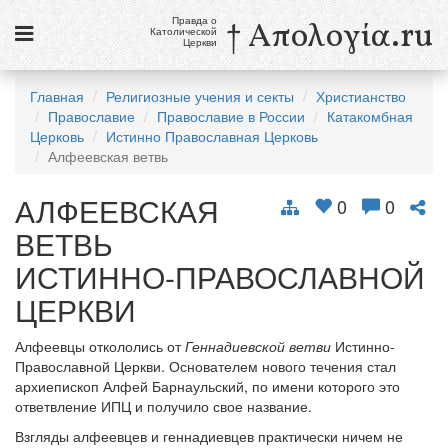
Правда о
† Απολογία.ru
Католической
Церкви
Статьи
Главная
Религиозные учения и секты
Христианство
Православие
Православие в России
Катакомбная
Новости
Церковь
Истинно Православная Церковь
Алфеевская ветвь
Католики в России
АЛФЕЕВСКАЯ
Галерея
0
0
ВЕТВЬ
Викторины
ИСТИННО-ПРАВОСЛАВНОЙ
Ссылки
ЦЕРКВИ
Религиозные учения и секты, справочник
Алфеевцы откололись от
Геннадиевской ветви
Истинно-
Православной Церкви. Основателем нового течения стал
8 августа
архиепископ Алфей Барнаульский, по имени которого это
Св. Доминик, священник
ответвление ИПЦ и получило свое название.
см. календарь
Взгляды алфеевцев и геннадиевцев практически ничем не