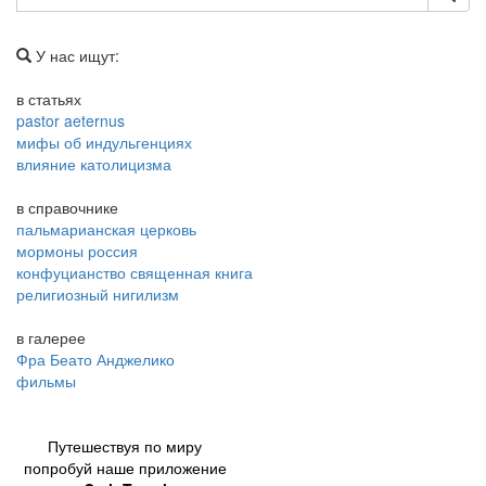
У нас ищут:
в статьях
pastor aeternus
мифы об индульгенциях
влияние католицизма
в справочнике
пальмарианская церковь
мормоны россия
конфуцианство священная книга
религиозный нигилизм
в галерее
Фра Беато Анджелико
фильмы
Путешествуя по миру
попробуй наше приложение