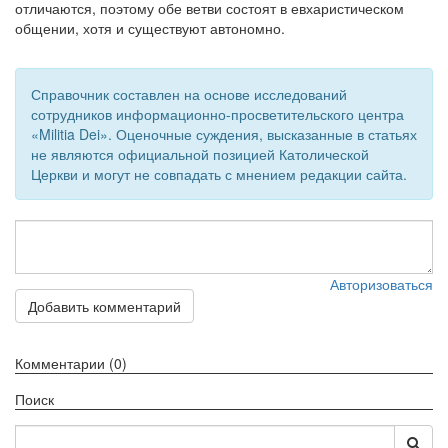
отличаются, поэтому обе ветви состоят в евхаристическом
общении, хотя и существуют автономно.
Обратная связь
mail@apologia.ru
Справочник составлен на основе исследований
Отправить сообщение
сотрудников информационно-просветительского центра
«Militia Dei». Оценочные суждения, высказанные в статьях
не являются официальной позицией Католической
Вход
Церкви и могут не совпадать с мнением редакции сайта.
Авторизоваться
Добавить комментарий
Комментарии (0)
Поиск