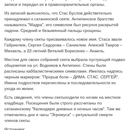
записи и передал их в правоохранительные органы.
Из записей выяснилось, что Стас Буслов действительно
принадлежал к сатанинской секте. Антипинское братство
называлось "Мадра", его символом был рисунок раскрытой
ладони. Средний и безымянный пальцы срощены.
Каждому члену секты присваивалось новое имя. Стаса звали
Габриелем, Сергея Сидорова – Саниелем. Алексей Таиров –
Михаель, а 22-летний Виталий Борисенко – Анаель.
Местом для своих собраний секта выбрала пустующий подвал
общежития на ул. Водников в Антипино. Стены были
расписаны каббалистическими символами. Имелась надпись
черным маркером: "Прорыв боли – ДИМА. СТАС. СЕРГЕЙ".
Имена подростков перечислены в последовательности их
ухода из жизни.
Есть сведения, что члены сектыходили по ночам на местное
кладбище. Посещения были строго рассчитаны по
сатанинскому "Календарю дневных и ночных часов". Там же
отмечались дни и часы "Эгромуса" – ритуальной смерти
членов секты.
Источники: