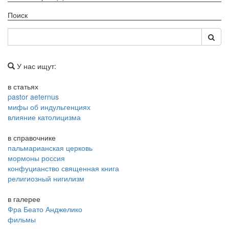
Поиск
У нас ищут:
в статьях
pastor aeternus
мифы об индульгенциях
влияние католицизма
в справочнике
пальмарианская церковь
мормоны россия
конфуцианство священная книга
религиозный нигилизм
в галерее
Фра Беато Анджелико
фильмы