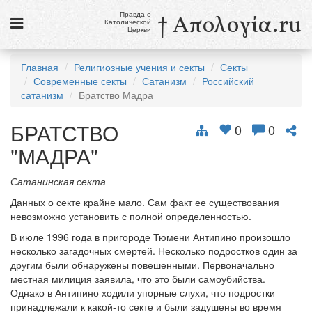
Правда о
† Απολογία.ru
Католической
Церкви
Статьи
Главная
Религиозные учения и секты
Секты
Современные секты
Сатанизм
Российский
Новости
сатанизм
Братство Мадра
Католики в России
БРАТСТВО
0
0
Галерея
"МАДРА"
Викторины
Сатанинская секта
Ссылки
Данных о секте крайне мало. Сам факт ее существования
невозможно установить с полной определенностью.
Религиозные учения и секты, справочник
В июле 1996 года в пригороде Тюмени Антипино произошло
несколько загадочных смертей. Несколько подростков один за
9 августа
другим были обнаружены повешенными. Первоначально
Св. Тереза Бенедикта Креста, дева и мученица
местная милиция заявила, что это были самоубийства.
Однако в Антипино ходили упорные слухи, что подростки
см. календарь
принадлежали к какой-то секте и были задушены во время