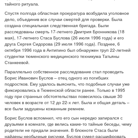
тайного ритуала.
Обратная связь
Спустя полгода областная прокуратура возбудила уголовное
дело, объединив все случаи смертей для проверки. Была
mail@apologia.ru
создана специальная следственная бригада. Были
расследованы смерть 17-летнего Дмитрия Бронникова (18
Отправить сообщение
мая), 17-летнего Стаса Буслова (26 июля 1996 года) и его
друга Сергея Сидорова (29 июля 1996 года). Позднее, 6
Вход
октября 1996 года в Антипино был обнаружен труп 22-летней
студентки тюменского медицинского техникума Татьяны
Станкеевой.
Параллельно собственное расследование стал проводить
Борис Иванович Буслов – отец одного из погибших
подростков. Ему удалось выяснить, что подобные случаи уже
фиксировались в Тюменской области ранее. Только в 1995
году при странных обстоятельствах повесилось свыше 30
человек в возрасте от 12 до 22-х лет. Была и общая деталь –
все были задушены кожанным ремнем.
Борис Буслов вспомнил, что его сын нередко запирался с
друзьями в комнате, где велись какие-то тайные беседы, чему
родители не придали значения. В блокноте Стаса были
найдены необычные рисунки. Буслов сумел расшифровать