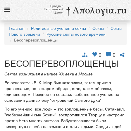
Правда о
† Απολογία.ru
Католической
Церкви
Статьи
Главная
Религиозные учения и секты
Секты
Секты
Нового времени
Русские секты нового времени
Новости
Бесоперевоплощенцы
Католики в России
0
0
Галерея
БЕСОПЕРЕВОПЛОЩЕНЦЫ
Викторины
Секта возникшая в начале ХХ века в Москве
Ее основатель В. К. Мюр был католиком, затем принял
Ссылки
православие, но в старом обряде, став, таким образом,
единоверцем. Позднее он составил собственное учение на
Религиозные учения и секты, справочник
основании данных ему "откровений Святого Духа".
По его учению, все люди – это воплощенные бесы. Сатанаил,
7 августа
"любезнейший сын Божий", воспротивился Творцу и настроил
Свв. Сикст II, папа, и сподвижники его, мученики
против Него многих ангелов. Взбунтовавшиеся были
Св. Каэтан, священник
низвергнуты с неба на землю и стали людьми. Среди людей