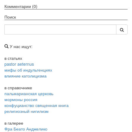
Комментарии (0)
Поиск
У нас ищут:
в статьях
pastor aeternus
мифы об индульгенциях
влияние католицизма
в справочнике
пальмарианская церковь
мормоны россия
конфуцианство священная книга
религиозный нигилизм
в галерее
Фра Беато Анджелико