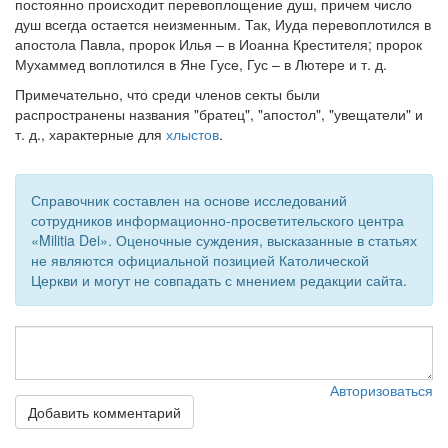
постоянно происходит перевоплощение душ, причем число
см. календарь
душ всегда остается неизменным. Так, Иуда перевоплотился в
апостола Павла, пророк Илья – в Иоанна Крестителя; пророк
Обратная связь
Мухаммед воплотился в Яне Гусе, Гус – в Лютере и т. д.
mail@apologia.ru
Примечательно, что среди членов секты были
распространены названия "братец", "апостол", "увещатели" и
Отправить сообщение
т. д., характерные для
хлыстов
.
Вход
Справочник составлен на основе исследований
сотрудников информационно-просветительского центра
«Militia Dei». Оценочные суждения, высказанные в статьях
не являются официальной позицией Католической
Церкви и могут не совпадать с мнением редакции сайта.
Авторизоваться
Добавить комментарий