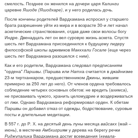
смелость. Позднее он женился на дочери царя
Калинги
царевне
Яшоде (Яшодхаре)
, и у него родилась дочь.
После кончины родителей Вардхамана испросил у старшего
брата разрешение уйти из мира и в возрасте 30-и лет начал
аскетические странствования, отдав даже свои волосы богу
Индре. Двенадцать лет он вел суровую жизнь аскета. Спустя
шесть лет Вардхамана присоединился к будущему лидеру
философской школы адживиков
Маккхали Госале
(еще через
шесть лет Вардхамана разошелся с ним).
Как и его родители, Вардхамана следовал предписаниям
"ордена"
Паршвы
. (Паршва или
Натх
а считается в джайнизме
23-м тиртханкаром, предшественником Джины, жившим
примерно за 250 лет до него). От членов ордена требовалось
соблюдение четырех основных обетов: не вредить (ахимса),
не присваивать чужого, хранить целомудрие и воздерживаться
от лжи. Однако Вардхамана реформировал орден. К обетам
Паршвы он добавил отказ от одежды, бодрствование, суровые
посты и длительные медитации.
В 557 г. до Р. Х. на десятый день луны месяца
вайсакх
(май –
июнь), в местечке
Амбхигриям
у дерева на берегу речки
Риджупалика
Вардхамана достиг всеведения (
кевала-