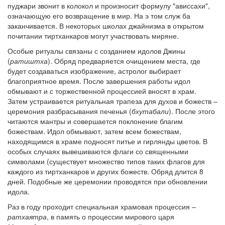
пуджари звонит в колокол и произносит формулу "ависсахи",
означающую его возвращение в мир. На э том служ ба
заканчивается. В некоторых школах джайнизма в открытом
почитании тиртханкаров могут участвовать миряне.
Особые ритуалы связаны с созданием идолов Джины
(
ратиштха
). Обряд предваряется очищением места, где
будет создаваться изображение, астролог выбирает
благоприятное время. После завершения работы идол
обмывают и с торжественной процессией вносят в храм.
Затем устраивается ритуальная трапеза для духов и божеств –
церемония разбрасывания печенья (
бхутабали
). После этого
читаются мантры и совершается поклонение благим
божествам. Идол обмывают, затем всем божествам,
находящимся в храме подносят питье и гирлянды цветов. В
особых случаях вывешиваются флаги со священными
символами (существует множество типов таких флагов для
каждого из тиртханкаров и других божеств. Обряд длится 8
дней. Подобные же церемонии проводятся при обновлении
идола.
Раз в году проходит специальная храмовая процессия –
ратхаятра
, в память о процессии мирового царя