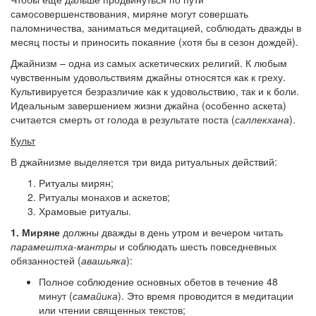
самосовершенствования, миряне могут совершать
паломничества, заниматься медитацией, соблюдать дважды в
месяц посты и приносить покаяние (хотя бы в сезон дождей).
Джайнизм – одна из самых аскетических религий. К любым
чувственным удовольствиям джайны относятся как к греху.
Культивируется безразличие как к удовольствию, так и к боли.
Идеальным завершением жизни джайна (особенно аскета)
считается смерть от голода в результате поста (
саллекхана
).
Культ
В джайнизме выделяется три вида ритуальных действий:
Ритуалы мирян;
Ритуалы монахов и аскетов;
Храмовые ритуалы.
1. Миряне
должны дважды в день утром и вечером читать
парамештха-мантры
и соблюдать шесть повседневных
обязанностей (
авашьяка
):
Полное соблюдение основных обетов в течение 48
минут (
самайика
). Это время проводится в медитации
или чтении священных текстов;