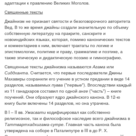
адаптации к правлению Великих Моголов.
Священные тексты
Джайнизм не признает святости и безоговорочного авторитета
Вед. В то же время джайны создали значительную по объему
собственную литературу на пракрите, санскрите и
новоиндийских языках, которая, помимо канонических текстов
и комментариев к ним, включает трактаты по логике и
эпистемологии, политике и праву, грамматике и поэтике, а
также эпическую и дидактическую поэзию и гимнографию.
Священные тексты джайнизма называются
Агама
или
Сиддханта
. Считается, что первые последователи Джины
Махавиры сохранили его учение в устном предании в виде 14
разделов, называемых
пувва
("первые"). Впоследствии каждый
из 11 ганадхаров составил по одной
анге
("часть") – книге
поучений. Они образуют ядро джайнского канона. В 12-ю
книгу были включены 14 разделов, но она утрачена.
В I – II вв.
Умасвати
кодифицировал как собственно
религиозное, так и философское наследие всего джайнизма в
Таттвартхадхигама-сутре
. Главная часть канона была
утверждена на соборе в Паталипутре в III в до Р. Х.