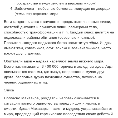
пространстве между землей и верхним миром;
Вайманика
– небесные божества, живущие во дворцах
(
виманах
) верхнего мира.
Боги каждого класса отличаются продолжительностью жизни,
частотой дыхания и принятия пищи, размерами тела,
способностью трансформации и т. п. Каждый класс делится на
подклассы и районы обитания (северные и южные).
Правитель каждого подкласса богов носит титул
ндры
. Индры
имеют жен, советников, слуг, войска и военачальников, часто
воюют друг с другом.
Обитатели адов –
нарака
населяют земли нижнего мира.
Всего насчитывается 8 400 000 горячих и холодных адов. Ады
описываются как ямы, где живут, непрестанно мучая друг
друга, бесполые дурно пахнущие существа, похожие на
черных ощипанных птиц.
Этика
Согласно Махавире, рождаясь, человек оказывается в
ситуации полного одиночества перед лицом и жизни, и
смерти. Идеал Махавиры – аскет и мудрец, устранившийся от
мира, предвидящий кармические последствия своих действий