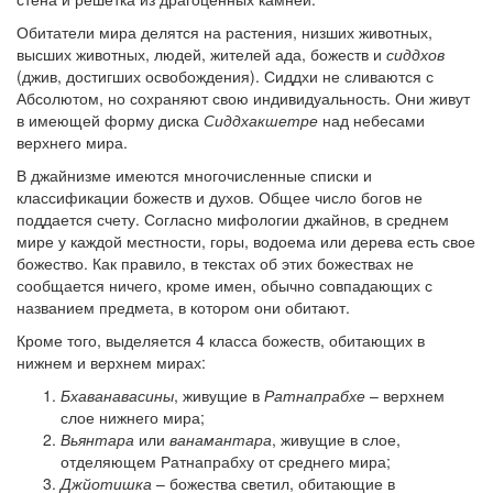
Обитатели мира делятся на растения, низших животных,
высших животных, людей, жителей ада, божеств и
сиддхов
(джив, достигших освобождения). Сиддхи не сливаются с
Абсолютом, но сохраняют свою индивидуальность. Они живут
в имеющей форму диска
Сиддхакшетре
над небесами
верхнего мира.
В джайнизме имеются многочисленные списки и
классификации божеств и духов. Общее число богов не
поддается счету. Согласно мифологии джайнов, в среднем
мире у каждой местности, горы, водоема или дерева есть свое
божество. Как правило, в текстах об этих божествах не
сообщается ничего, кроме имен, обычно совпадающих с
названием предмета, в котором они обитают.
Кроме того, выделяется 4 класса божеств, обитающих в
нижнем и верхнем мирах:
Бхаванавасины
, живущие в
Ратнапрабхе
– верхнем
слое нижнего мира;
Вьянтара
или
ванамантара
, живущие в слое,
отделяющем Ратнапрабху от среднего мира;
Джйотишка
– божества светил, обитающие в