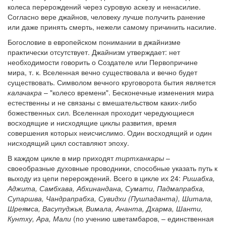
колеса перерождений через суровую аскезу и ненасилие.
Согласно вере джайнов, человеку лучше получить ранение
или даже принять смерть, нежели самому причинить насилие.
Богословие в европейском понимании в джайнизме
практически отсутствует. Джайнизм утверждает: нет
необходимости говорить о Создателе или Первопричине
мира, т. к. Вселенная вечно существовала и вечно будет
существовать. Символом вечного круговорота бытия является
калачакра
– "колесо времени". Бесконечные изменения мира
естественны и не связаны с вмешательством каких-либо
божественных сил. Вселенная проходит чередующиеся
восходящие и нисходящие циклы развития, время
совершения которых неисчислимо. Один восходящий и один
нисходящий цикл составляют эпоху.
В каждом цикле в мир приходят
тиртханкары
–
своеобразные духовные проводники, способные указать путь к
выходу из цепи перерождений. Всего в цикле их 24:
Ришабха,
Аджита, Самбхава, Абхинандана, Сумати, Падмапрабха,
Супаршва, Чандрапрабха, Сувидхи (Пушпаданта), Шитала,
Шреямса, Васупуджья, Вимала, Ананта, Дхарма, Шанти,
Кунтху, Ара, Мали
(по учению шветамбаров, – единственная