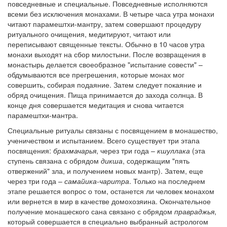
повседневные и специальные. Повседневные исполняются
всеми без исключения монахами. В четыре часа утра монахи
читают парамештхи-мантру, затем совершают процедуру
ритуального очищения, медитируют, читают или
переписывают священные тексты. Обычно в 10 часов утра
монахи выходят на сбор милостыни. После возвращения в
монастырь делается своеобразное "испытание совести" –
обдумываются все прегрешения, которые монах мог
совершить, собирая подаяние. Затем следует покаяние и
обряд очищения. Пища принимается до захода солнца. В
конце дня совершается медитация и снова читается
парамештхи-мантра.
Специальные ритуалы связаны с посвящением в монашество,
ученичеством и испытанием. Всего существует три этапа
посвящения:
брахмачарья
, через три года –
кшуллака
(эта
ступень связана с обрядом
дикша
, содержащим "пять
отвержений" зла, и получением новых мантр). Затем, еще
через три года –
самайика-чаритра
. Только на последнем
этапе решается вопрос о том, останется ли человек монахом
или вернется в мир в качестве домохозяина. Окончательное
получение монашеского сана связано с обрядом
правраджья
,
который совершается в специально выбранный астрологом