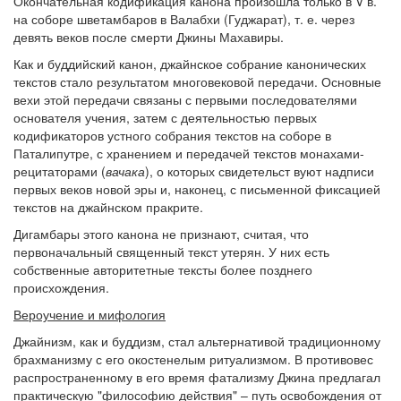
Окончательная кодификация канона произошла только в V в.
на соборе шветамбаров в Валабхи (Гуджарат), т. е. через
девять веков после смерти Джины Махавиры.
Как и буддийский канон, джайнское собрание канонических
текстов стало результатом многовековой передачи. Основные
вехи этой передачи связаны с первыми последователями
основателя учения, затем с деятельностью первых
кодификаторов устного собрания текстов на соборе в
Паталипутре, с хранением и передачей текстов монахами-
рецитаторами (
вачака
), о которых свидетельст вуют надписи
первых веков новой эры и, наконец, с письменной фиксацией
текстов на джайнском пракрите.
Дигамбары этого канона не признают, считая, что
первоначальный священный текст утерян. У них есть
собственные авторитетные тексты более позднего
происхождения.
Вероучение и мифология
Джайнизм, как и буддизм, стал альтернативой традиционному
брахманизму с его окостенелым ритуализмом. В противовес
распространенному в его время фатализму Джина предлагал
практическую "философию действия" – путь освобождения от