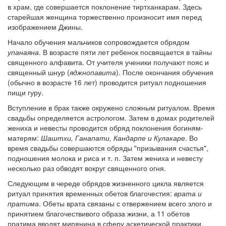
в храм, где совершается поклонение тиртханкарам. Здесь
старейшая женщина торжественно произносит имя перед
изображением Джины.
Начало обучения мальчиков сопровождается обрядом
упанаяна
. В возрасте пяти лет ребенок посвящается в тайны
священного алфавита. От учителя ученики получают пояс и
священный шнур (
яджнопавита
). После окончания обучения
(обычно в возрасте 16 лет) проводится ритуал подношения
пищи гуру.
Вступление в брак также окружено сложным ритуалом. Время
свадьбы определяется астрологом. Затем в домах родителей
жениха и невесты проводится обряд поклонения богиням-
матерям:
Шаштхи, Ганапати, Кандарпе и Кулакаре
. Во
время свадьбы совершаются обряды "призывания счастья",
подношения молока и риса и т. п. Затем жениха и невесту
несколько раз обводят вокруг священного огня.
Следующим в череде обрядов жизненного цикла является
ритуал принятия временных обетов благочестия:
врата и
пратима
. Обеты врата связаны с отвержением всего злого и
принятием благочествивого образа жизни, а 11 обетов
пратима вводят мирянина в сферу аскетической практики.