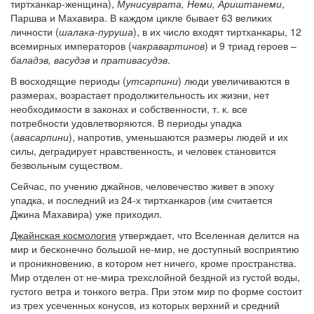
тиртханкар-женщина),
Мунисуврата, Неми, Ариштанеми
,
Паршва и Махавира. В каждом цикле бывает 63 великих
личности (
шалака-пуруша
), в их число входят тиртханкары, 12
всемирных императоров (
чакравартинов
) и 9 триад героев –
баладэв, васудэв
и
пративасудэв
.
В восходящие периоды (
утсарпини
) люди увеличиваются в
размерах, возрастает продолжительность их жизни, нет
необходимости в законах и собственности, т. к. все
потребности удовлетворяются. В периоды упадка
(
авасарпини
), напротив, уменьшаются размеры людей и их
силы, деградирует нравственность, и человек становится
безвольным существом.
Сейчас, по учению джайнов, человечество живет в эпоху
упадка, и последний из 24-х тиртханкаров (им считается
Джина Махавира) уже приходил.
Джайнская космология
утверждает, что Вселенная делится на
мир и бесконечно большой не-мир, не доступный восприятию
и проникновению, в котором нет ничего, кроме пространства.
Мир отделен от не-мира трехслойной бездной из густой воды,
густого ветра и тонкого ветра. При этом мир по форме состоит
из трех усеченных конусов, из которых верхний и средний