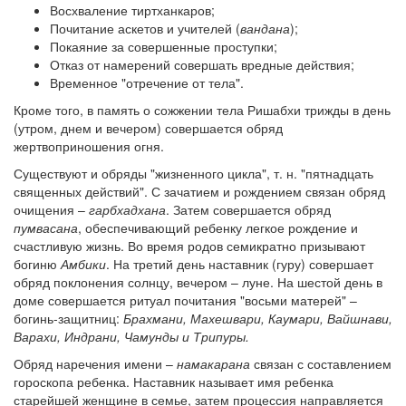
Восхваление тиртханкаров;
Почитание аскетов и учителей (
вандана
);
Покаяние за совершенные проступки;
Отказ от намерений совершать вредные действия;
Временное "отречение от тела".
Кроме того, в память о сожжении тела Ришабхи трижды в день
(утром, днем и вечером) совершается обряд
жертвоприношения огня.
Существуют и обряды "жизненного цикла", т. н. "пятнадцать
священных действий". С зачатием и рождением связан обряд
очищения –
гарбхадхана
. Затем совершается обряд
пумвасана
, обеспечивающий ребенку легкое рождение и
счастливую жизнь. Во время родов семикратно призывают
богиню
Амбики
. На третий день наставник (гуру) совершает
обряд поклонения солнцу, вечером – луне. На шестой день в
доме совершается ритуал почитания "восьми матерей" –
богинь-защитниц:
Брахмани, Махешвари, Каумари, Вайшнави,
Варахи, Индрани, Чамунды и Трипуры.
Обряд наречения имени –
намакарана
связан с составлением
гороскопа ребенка. Наставник называет имя ребенка
старейшей женщине в семье, затем процессия направляется