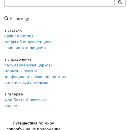
У нас ищут:
в статьях
pastor aeternus
мифы об индульгенциях
влияние католицизма
в справочнике
пальмарианская церковь
мормоны россия
конфуцианство священная книга
религиозный нигилизм
в галерее
Фра Беато Анджелико
фильмы
Путешествуя по миру
попробуй наше приложение