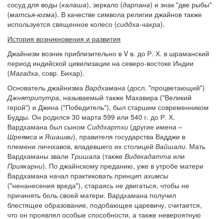
сосуд для воды (
калаша
), зеркало (
дарпана
) и знак "две рыбы"
(
матсья-югма
). В качестве символа религии джайнов также
Обратная связь
используется священное колесо (
сиддха-чакра
).
mail@apologia.ru
История возникновения и развития
Отправить сообщение
Джайнизм возник приблизительно в V в. до Р. Х. в шраманский
период индийской цивилизации на северо-востоке Индии
(
Магадха
, совр. Бихар).
Вход
Основатель джайнизма
Вардхамана
(досл. "процветающий")
Джнятрипутра
, называемый также Махавира ("Великий
герой") и Джина ("Победитель"), был старшим современником
Будды. Он родился 30 марта 599 или 540 г. до Р. Х.
Вардхамана был сыном
Сиддхартхи
(другие имена –
Шреямса
и
Яшашви
), правителя государства Вадджи в
племени личчхавов, владевшего их столицей
Вайшали
. Мать
Вардхаманы звали
Тришала
(также
Видехадатта
или
Приякарни
). По джайнскому преданию, уже в утробе матери
Вардхамана начал практиковать принцип
ахимсы
("ненанесения вреда"), стараясь не двигаться, чтобы не
причинять боль своей матери. Вардхамана получил
блестящее образование, подобающее царевичу, считается,
что он проявлял особые способности, а также невероятную