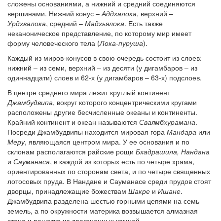
сложены основаниями, а нижний и средний соединяются
вершинами. Нижний конус –
Аддхалока
, верхний –
Урдхвалока
, средний –
Мадхьялока
. Есть также
неканоническое представление, по которому мир имеет
форму человеческого тела (
Лока-пуруша
).
Каждый из миров-конусов в свою очередь состоит из слоев:
нижний – из семи, верхний – из десяти (у дигамбаров – из
одиннадцати) слоев и 62-х (у дигамбаров – 63-х) подслоев.
В центре среднего мира лежит круглый континент
Джамбудвипа
, вокруг которого концентрическими кругами
расположены другие бесчисленные океаны и континенты.
Крайний континент и океан называются
Сваямбхурамана
.
Посреди Джамбудвипы находится мировая гора
Мандара
или
Меру
, являющаяся центром мира. У ее основания и по
склонам располагаются райские рощи
Бхадрашила, Нандана
и
Сауманаса
, в каждой из которых есть по четыре храма,
ориентированных по сторонам света, и по четыре священных
лотосовых пруда. В Нандане и Сауманасе среди прудов стоят
дворцы, принадлежащие божествам
Шакре
и
Ишане
.
Джамбудвипа разделена шестью горными цепями на семь
земель, а по окружности материка возвышается алмазная
стена и решетка из драгоценных камней.