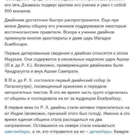
его зять
Джамали
подверг критике его учение и увел с собой
500 монахов.
Джайнизм достаточно быстро распространился. Еще при
жизни Джины общину его учеников поддерживали некоторые
восточногангские правители. Вскоре к учению джайнов
примкнули многие аристократы и даже царь Магадхи
Бимбисара.
Первые датированные сведения о джайнах относятся к эпохе
Маурьев. Они содержатся в наскальных надписях царя Ашоки
(III в. до Р. Х.). Возможно, приверженцами джайнизма были
Чандрагупта и внук Ашоки Сампрати.
В III в. до Р. Х. состоялся первый джайнский собор (в
Паталипутре), посвященный хранению и передаче
авторитетных текстов. В это же время часть групп отделилась
от общины и последовала на юг за мудрецом
Бхадрабаху.
В первые века по Р. Х. джайны стали активно переселяться на
юг Индии (возможно, причиной этого был голод). Именно в это
время единая община стала распадаться на два
направления. Оставшиеся на севере стали называться
шветамбары
, а те, кто отправился на юг –
дигамбары
. Каждое