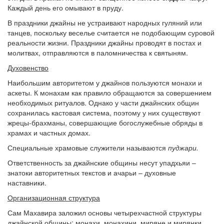
Каждый день его омывают в пруду.
В праздники джайны не устраивают народных гуляний или
танцев, поскольку веселье считается не подобающим суровой
реальности жизни. Праздники джайны проводят в постах и
молитвах, отправляются в паломничества к святыням.
Духовенство
Наибольшим авторитетом у джайнов пользуются монахи и
аскеты. К монахам как правило обращаются за совершением
необходимых ритуалов. Однако у части джайнских общин
сохранилась кастовая система, поэтому у них существуют
жрецы-брахманы, совершающие богослужебные обряды в
храмах и частных домах.
Специальные храмовые служители называются
пуджари.
Ответственность за джайнские общины несут упадхьяи –
знатоки авторитетных текстов и ачарьи – духовные
наставники.
Организационная структура
Сам Махавира заложил основы четырехчастной структуры
джайнской общины: монахи, монахини, миряне и мирянки.