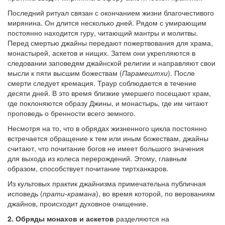
Последний ритуал связан с окончанием жизни благочестивого
мирянина. Он длится несколько дней. Рядом с умирающим
постоянно находится гуру, читающий мантры и молитвы.
Перед смертью джайны передают пожертвования для храма,
монастырей, аскетов и нищих. Затем они укрепляются в
следовании заповедям джайнской религии и направляют свои
мысли к пяти высшим божествам (
Парамештхи
). После
смерти следует кремация. Траур соблюдается в течение
десяти дней. В это время близкие умершего посещают храм,
где поклоняются образу Джины, и монастырь, где им читают
проповедь о бренности всего земного.
Несмотря на то, что в обрядах жизненного цикла постоянно
встречается обращение к тем или иным божествам, джайны
считают, что почитание богов не имеет большого значения
для выхода из колеса перерождений. Этому, главным
образом, способствует почитание тиртханкаров.
Из культовых практик джайнизма примечательна публичная
исповедь (
прати-крамана
), во время которой, по верованиям
джайнов, происходит духовное очищение.
2. Обряды монахов и аскетов
разделяются на