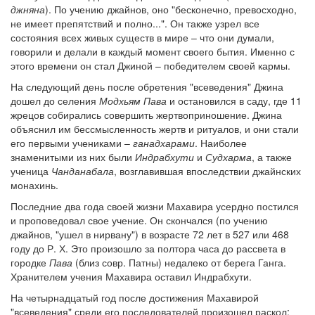
джняна
). По учению джайнов, оно "бесконечно, превосходно,
не имеет препятствий и полно...". Он также узрел все
состояния всех живых существ в мире – что они думали,
говорили и делали в каждый момент своего бытия. Именно с
этого времени он стал Джиной – победителем своей кармы.
На следующий день после обретения "всеведения" Джина
дошел до селения
Модхьям Пава
и остановился в саду, где 11
жрецов собирались совершить жертвоприношение. Джина
объяснил им бессмысленность жертв и ритуалов, и они стали
его первыми учениками –
ганадхарами
. Наиболее
знаменитыми из них были
Индрабхути
и
Судхарма
, а также
ученица
Чанданабала
, возглавившая впоследствии джайнских
монахинь.
Последние два года своей жизни Махавира усердно постился
и проповедовал свое учение. Он скончался (по учению
джайнов, "ушел в нирвану") в возрасте 72 лет в 527 или 468
году до Р. Х. Это произошло за полтора часа до рассвета в
городке
Пава
(близ совр. Патны) недалеко от берега Ганга.
Хранителем учения Махавира оставил Индрабхути.
На четырнадцатый год после достижения Махавирой
"всеведения" среди его последователей произошел раскол: