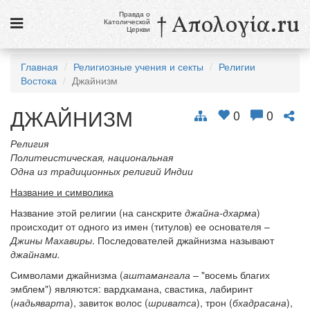
Правда о
† Απολογία.ru
Католической
Церкви
Статьи
Главная
Религиозные учения и секты
Религии
Востока
Джайнизм
Новости
ДЖАЙНИЗМ
Католики в России
0
0
Галерея
Религия
Политеистическая, национальная
Викторины
Одна из традиционных религий Индии
Название и символика
Ссылки
Название этой религии (на санскрите
джайна-дхарма
)
Религиозные учения и секты, справочник
происходит от одного из имен (титулов) ее основателя –
Джины Махавиры
. Последователей джайнизма называют
джайнами.
9 августа
Св. Тереза Бенедикта Креста, дева и мученица
Символами джайнизма (
аштамангала
– "восемь благих
эмблем") являются: вардхамана, свастика, лабиринт
см. календарь
(
надьяварта
), завиток волос (
шриватса
), трон (
бхадрасана
),