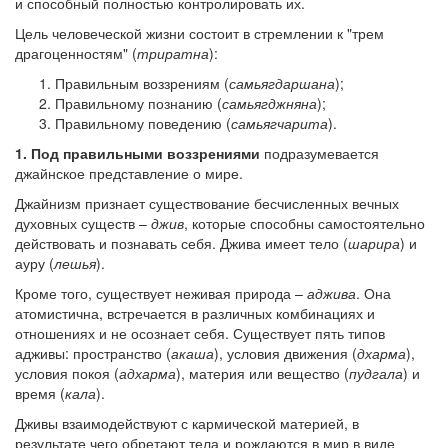
и способный полностью контролировать их.
Цель человеческой жизни состоит в стремлении к "трем
драгоценностям" (
триратна
):
Правильным воззрениям (
самьягдаршана
);
Правильному познанию (
самьягджняна
);
Правильному поведению (
самьягчарита
).
1. Под правильными воззрениями
подразумевается
джайнское представление о мире.
Джайнизм признает существование бесчисленных вечных
духовных существ –
джив
, которые способны самостоятельно
действовать и познавать себя. Джива имеет тело (
шарира
) и
ауру (
лешья
).
Кроме того, существует неживая природа –
аджива
. Она
атомистична, встречается в различных комбинациях и
отношениях и не осознает себя. Существует пять типов
адживы: пространство (
акаша
), условия движения (
дхарма
),
условия покоя (
адхарма
), материя или вещество (
пудгала
) и
время (
кала
).
Дживы взаимодействуют с кармической материей, в
результате чего обретают тела и рождаются в мир в виде