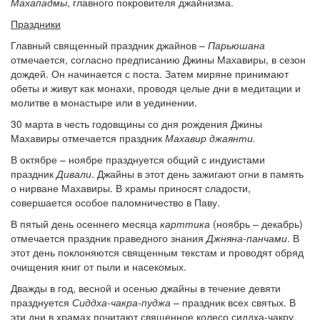
Махападмы
, главного покровителя джайнизма.
Праздники
Главный священный праздник джайнов –
Парьюшана
отмечается, согласно предписанию Джины Махавиры, в сезон
дождей. Он начинается с поста. Затем миряне принимают
обеты и живут как монахи, проводя целые дни в медитации и
молитве в монастыре или в уединении.
30 марта в честь годовщины со дня рождения Джины
Махавиры отмечается праздник
Махавир джаянти.
В октябре – ноябре празднуется общий с индуистами
праздник
Дивали
. Джайны в этот день зажигают огни в память
о нирване Махавиры. В храмы приносят сладости,
совершается особое паломничество в Паву.
В пятый день осеннего месяца
карттика
(ноябрь – декабрь)
отмечается праздник праведного знания
Джняна-панчами
. В
этот день поклоняются священным текстам и проводят обряд
очищения книг от пыли и насекомых.
Дважды в год, весной и осенью джайны в течение девяти
празднуется
Сиддха-чакра-пуджа
– праздник всех святых. В
эти дни в храмах почитают священное колесо сиддха-чакру.