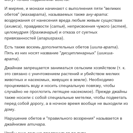
И миряне, и монахи начинают с выполнения пяти "великих
обетов" (
махаврата
), называемых также
ану-врата
:
воздержания от нанесения вреда любым живым существам
(
ахимса
), правдивости (
сатья
), неприсвоения чужого (
астея
),
целомудрия (
брахмачарья
) и отказа от суетных
привязанностей (
апариграха
).
Есть также восемь дополнительных обетов (
шила-врата
).
Пять из них носят название "дисциплинарных" (
шикша-
врата
).
Джайнам запрещается заниматься сельским хозяйством (т. к.
это связано с уничтожением растений и убийством мелких
животных и насекомых, живущих в земле). Необходимо
процеживать воду и носить специальную повязку, чтобы
случайно не проглотить летящее насекомое). Прежде джайны
также носили с собой специальные метелки, чтобы подметать
перед собой дорогу, а в ночное время вообще не выходили из
дому.
Нарушение обетов и "правильного воззрения" называется в
джайнизме
атичара.
Чтобы еще дальше продвинуться по пути