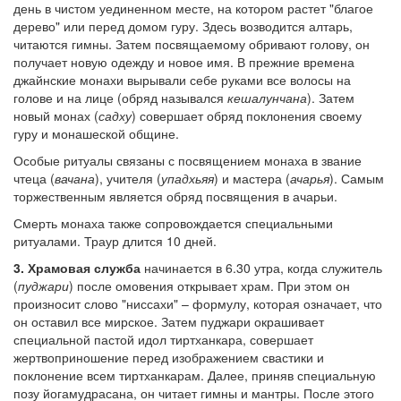
день в чистом уединенном месте, на котором растет "благое
дерево" или перед домом гуру. Здесь возводится алтарь,
читаются гимны. Затем посвящаемому обривают голову, он
получает новую одежду и новое имя. В прежние времена
джайнские монахи вырывали себе руками все волосы на
голове и на лице (обряд назывался
кешалунчана
). Затем
новый монах (
садху
) совершает обряд поклонения своему
гуру и монашеской общине.
Особые ритуалы связаны с посвящением монаха в звание
чтеца (
вачана
), учителя (
упадхьяя
) и мастера (
ачарья
). Самым
торжественным является обряд посвящения в ачарьи.
Смерть монаха также сопровождается специальными
ритуалами. Траур длится 10 дней.
3. Храмовая служба
начинается в 6.30 утра, когда служитель
(
пуджари
) после омовения открывает храм. При этом он
произносит слово "ниссахи" – формулу, которая означает, что
он оставил все мирское. Затем пуджари окрашивает
специальной пастой идол тиртханкара, совершает
жертвоприношение перед изображением свастики и
поклонение всем тиртханкарам. Далее, приняв специальную
позу йогамудрасана, он читает гимны и мантры. После этого