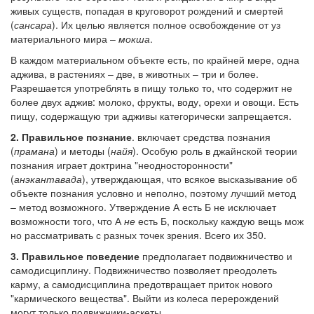
живых существ, попадая в круговорот рождений и смертей
(
сансара
). Их целью является полное освобождение от уз
материального мира –
мокша
.
В каждом материальном объекте есть, по крайней мере, одна
аджива, в растениях – две, в животных – три и более.
Разрешается употреблять в пищу только то, что содержит не
более двух аджив: молоко, фрукты, воду, орехи и овощи. Есть
пищу, содержащую три адживы категорически запрещается.
2. Правильное познание
. включает средства познания
(
прамана
) и методы (
найя
). Особую роль в джайнской теории
познания играет доктрина "неодносторонности"
(
анэкантавада
), утверждающая, что всякое высказывание об
объекте познания условно и неполно, поэтому лучший метод
– метод возможного. Утверждение А есть Б не исключает
возможности того, что А
не
есть Б, поскольку каждую вещь мож
но рассматривать с разных точек зрения. Всего их 350.
3. Правильное поведение
предполагает подвижничество и
самодисциплину. Подвижничество позволяет преодолеть
карму, а самодисциплина предотвращает приток нового
"кармического вещества". Выйти из колеса перерождений
могут только подвижники-аскеты.