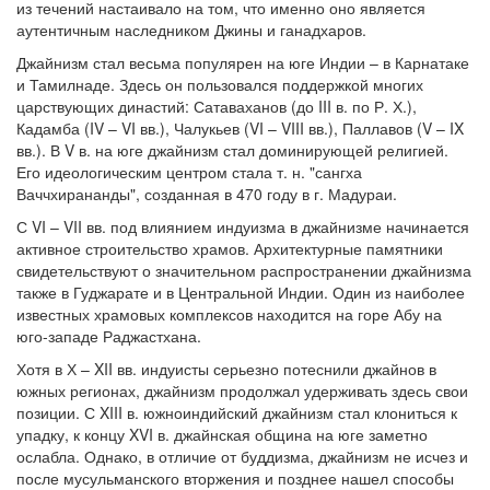
из течений настаивало на том, что именно оно является
аутентичным наследником Джины и ганадхаров.
Джайнизм стал весьма популярен на юге Индии – в Карнатаке
и Тамилнаде. Здесь он пользовался поддержкой многих
царствующих династий: Сатаваханов (до III в. по Р. Х.),
Кадамба (IV – VI вв.), Чалукьев (VI – VIII вв.), Паллавов (V – IX
вв.). В V в. на юге джайнизм стал доминирующей религией.
Его идеологическим центром стала т. н. "сангха
Ваччхирананды", созданная в 470 году в г. Мадураи.
С VI – VII вв. под влиянием индуизма в джайнизме начинается
активное строительство храмов. Архитектурные памятники
свидетельствуют о значительном распространении джайнизма
также в Гуджарате и в Центральной Индии. Один из наиболее
известных храмовых комплексов находится на горе Абу на
юго-западе Раджастхана.
Хотя в Х – XII вв. индуисты серьезно потеснили джайнов в
южных регионах, джайнизм продолжал удерживать здесь свои
позиции. С XIII в. южноиндийский джайнизм стал клониться к
упадку, к концу XVI в. джайнская община на юге заметно
ослабла. Однако, в отличие от буддизма, джайнизм не исчез и
после мусульманского вторжения и позднее нашел способы