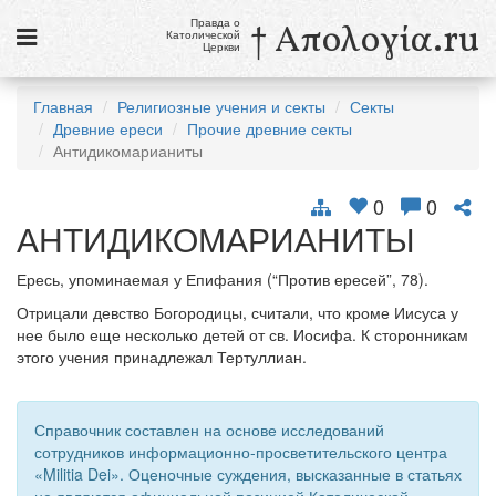
Правда о
† Απολογία.ru
Католической
Церкви
Статьи
Главная
Религиозные учения и секты
Секты
Древние ереси
Прочие древние секты
Новости
Антидикомарианиты
Католики в России
0
0
Галерея
АНТИДИКОМАРИАНИТЫ
Викторины
Ересь, упоминаемая у Епифания (“Против ересей”, 78).
Отрицали девство Богородицы, считали, что кроме Иисуса у
Ссылки
нее было еще несколько детей от св. Иосифа. К сторонникам
этого учения принадлежал Тертуллиан.
Религиозные учения и секты, справочник
8 августа
Справочник составлен на основе исследований
Св. Доминик, священник
сотрудников информационно-просветительского центра
«Militia Dei». Оценочные суждения, высказанные в статьях
см. календарь