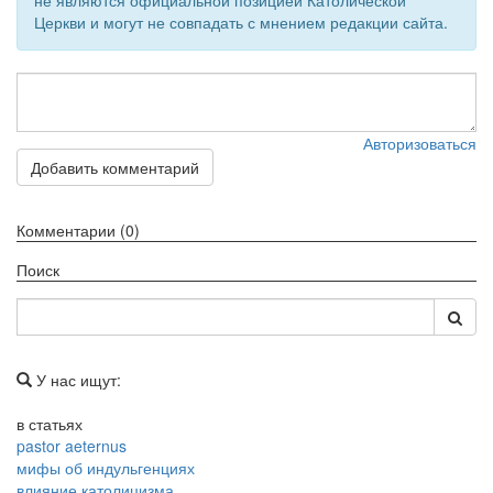
не являются официальной позицией Католической
Церкви и могут не совпадать с мнением редакции сайта.
Обратная связь
mail@apologia.ru
Отправить сообщение
Авторизоваться
Добавить комментарий
Вход
Комментарии (0)
Поиск
У нас ищут:
в статьях
pastor aeternus
мифы об индульгенциях
влияние католицизма