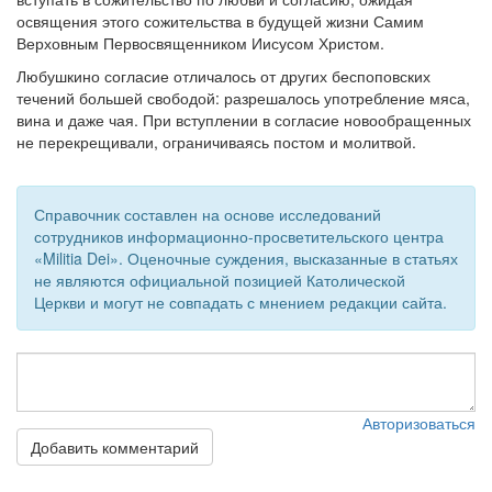
освящения этого сожительства в будущей жизни Самим
Обратная связь
Верховным Первосвященником Иисусом Христом.
mail@apologia.ru
Любушкино согласие отличалось от других беспоповских
течений большей свободой: разрешалось употребление мяса,
Отправить сообщение
вина и даже чая. При вступлении в согласие новообращенных
не перекрещивали, ограничиваясь постом и молитвой.
Вход
Справочник составлен на основе исследований
сотрудников информационно-просветительского центра
«Militia Dei». Оценочные суждения, высказанные в статьях
не являются официальной позицией Католической
Церкви и могут не совпадать с мнением редакции сайта.
Авторизоваться
Добавить комментарий