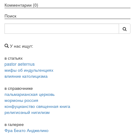
Комментарии (0)
Поиск
У нас ищут:
в статьях
pastor aeternus
мифы об индульгенциях
влияние католицизма
в справочнике
пальмарианская церковь
мормоны россия
конфуцианство священная книга
религиозный нигилизм
в галерее
Фра Беато Анджелико