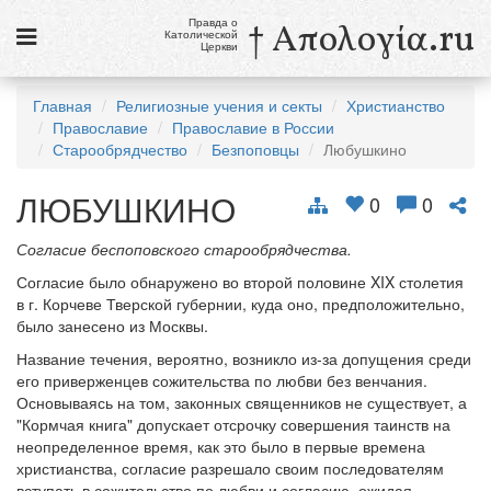
Правда о
† Απολογία.ru
Католической
Церкви
Статьи
Главная
Религиозные учения и секты
Христианство
Православие
Православие в России
Новости
Старообрядчество
Безпоповцы
Любушкино
Католики в России
ЛЮБУШКИНО
0
0
Галерея
Согласие беспоповского старообрядчества.
Викторины
Согласие было обнаружено во второй половине XIX столетия
в г. Корчеве Тверской губернии, куда оно, предположительно,
Ссылки
было занесено из Москвы.
Религиозные учения и секты, справочник
Название течения, вероятно, возникло из-за допущения среди
его приверженцев сожительства по любви без венчания.
Основываясь на том, законных священников не существует, а
10 августа
"Кормчая книга" допускает отсрочку совершения таинств на
Св. Лаврентий, диакон и мученик
неопределенное время, как это было в первые времена
христианства, согласие разрешало своим последователям
см. календарь
вступать в сожительство по любви и согласию, ожидая