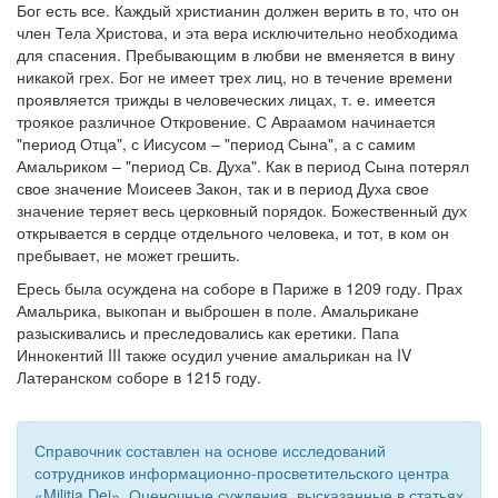
Бог есть все. Каждый христианин должен верить в то, что он
член Тела Христова, и эта вера исключительно необходима
Обратная связь
для спасения. Пребывающим в любви не вменяется в вину
mail@apologia.ru
никакой грех. Бог не имеет трех лиц, но в течение времени
проявляется трижды в человеческих лицах, т. е. имеется
Отправить сообщение
троякое различное Откровение. С Авраамом начинается
"период Отца", с Иисусом – "период Сына", а с самим
Амальриком – "период Св. Духа". Как в период Сына потерял
Вход
свое значение Моисеев Закон, так и в период Духа свое
значение теряет весь церковный порядок. Божественный дух
открывается в сердце отдельного человека, и тот, в ком он
пребывает, не может грешить.
Ересь была осуждена на соборе в Париже в 1209 году. Прах
Амальрика, выкопан и выброшен в поле. Амальрикане
разыскивались и преследовались как еретики. Папа
Иннокентий III также осудил учение амальрикан на IV
Латеранском соборе в 1215 году.
Справочник составлен на основе исследований
сотрудников информационно-просветительского центра
«Militia Dei». Оценочные суждения, высказанные в статьях