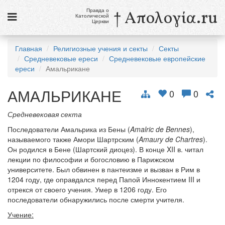
Правда о
† Απολογία.ru
Католической
Церкви
Статьи
Главная
Религиозные учения и секты
Секты
Средневековые ереси
Средневековые европейские
Новости
ереси
Амальрикане
Католики в России
АМАЛЬРИКАНЕ
0
0
Галерея
Средневековая секта
Викторины
Последователи Амальрика из Бены (
Amalric de Bennes
),
называемого также Амори Шартрским (
Amaury de Chartres
).
Ссылки
Он родился в Бене (Шартский диоцез). В конце XII в. читал
лекции по философии и богословию в Парижском
Религиозные учения и секты, справочник
университете. Был обвинен в пантеизме и вызван в Рим в
1204 году, где оправдался перед Папой Иннокентием III и
9 августа
отрекся от своего учения. Умер в 1206 году. Его
Св. Тереза Бенедикта Креста, дева и мученица
последователи обнаружились после смерти учителя.
Учение:
см. календарь