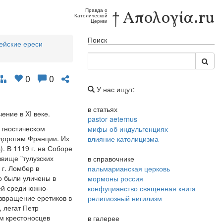
Правда о
† Απολογία.ru
Католической
Церкви
Поиск
ейские ереси
0
0
У нас ищут:
в статьях
ение в XI веке.
pastor aeternus
 гностическом
мифы об индульгенциях
 дорогам Франции. Их
влияние католицизма
. В 1119 г. на Соборе
звище "тулузских
в справочнике
 г. Ломбер в
пальмарианская церковь
о были уличены в
мормоны россия
ей среди южно-
конфуцианство священная книга
озвращение еретиков в
религиозный нигилизм
, легат Петр
м крестоносцев
в галерее