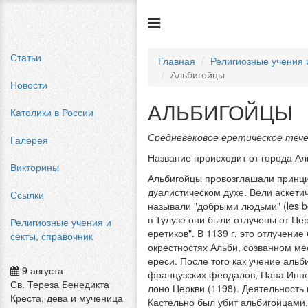
Статьи
Главная
Религиозные учения 
Альбигойцы
Новости
АЛЬБИГОЙЦЫ
Католики в России
Средневековое еретическое тече
Галерея
Название происходит от города Ал
Викторины
Альбигойцы провозглашали принцип
дуалистическом духе. Вели аскети
Ссылки
называли "добрыми людьми" (les b
в Тулузе они были отлучены от Цер
Религиозные учения и
еретиков". В 1139 г. это отлучени
секты, справочник
окрестностях Альби, созванном ме
ереси. После того как учение аль
9 августа
французских феодалов, Папа Иннок
Св. Тереза Бенедикта
лоно Церкви (1198). Деятельность 
Креста, дева и мученица
Кастельно был убит альбигойцами.