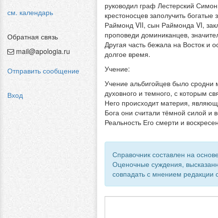
руководил граф Лестерский Симон
см. календарь
крестоносцев заполучить богатые 
Раймонд VII, сын Раймонда VI, за
проповеди доминиканцев, значител
Обратная связь
Другая часть бежала на Восток и 
mail@apologia.ru
долгое время.
Учение:
Отправить сообщение
Учение альбигойцев было сродни м
духовного и темного, с которым с
Вход
Него происходит материя, являюща
Бога они считали тёмной силой и 
Реальность Его смерти и воскресен
Справочник составлен на основе
Оценочные суждения, высказанн
совпадать с мнением редакции с