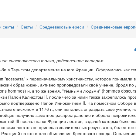
и секты
Секты
Средневековые ереси
Средневековые европ
ние гностического толка, родственное катарам.
ьби в Тарнском департаменте на юге Франции. Оформились как теч
 "возврата" к первоначальному христианству, которое понимали в
ческий образ жизни, активно проповедовали своё учение, бродя по
ons hommes) и, в то же время, "тёмными людьми" (hommes obscurs)
кви Папой Каликстом II, после чего за ними также закрепилось про
е было подтверждено Папой Иннокентием II. На поместном Соборе в
стным епископом в 1176 г., они пытались оправдать своё учение, н
бигойцев получило заметное распространение и обрело покровител
ентий III послал на юг Франции легатов, задачей которых было в
папских легатов не принесла значительных результатов, более того
 Реакцией на это стало объявление Крестового похода. Ополчение