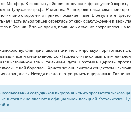
 де Монфор. В военные действия втянулся и французский король,
земли Тулузского графа Раймонда VI, покровительствовавшего ерети
ключил мир с королем и принес покаяние Папе. В результате Кресто
ьная часть альбигойцев отреклась от своих заблуждений и вернула
осела в Боснии. В то же время, влияние их учения сохранялось на 
анихейству. Они признавали наличие в мире двух паритетных нача
вязывали всё материальное. Бог-Творец считался ими злым началом
яся источником зла и "темницей" духа. Поэтому и Церковь, прос
всячески с ней боролись. Христа же они считали существом исключ
ия отрицалась. Исходя из этого, отрицались и церковные Таинства
 исследований сотрудников информационно-просветительского центр
ые в статьях не являются официальной позицией Католической Цер
айта.