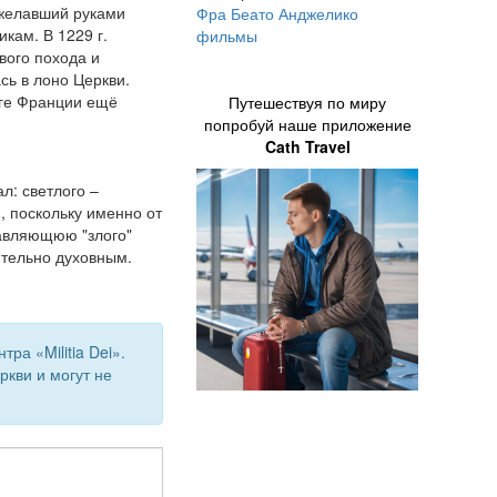
 желавший руками
Фра Беато Анджелико
кам. В 1229 г.
фильмы
вого похода и
сь в лоно Церкви.
юге Франции ещё
Путешествуя по миру
попробуй наше приложение
Cath Travel
л: светлого –
, поскольку именно от
лавляющюю "злого"
ительно духовным.
.
а «Militia Dei».
кви и могут не