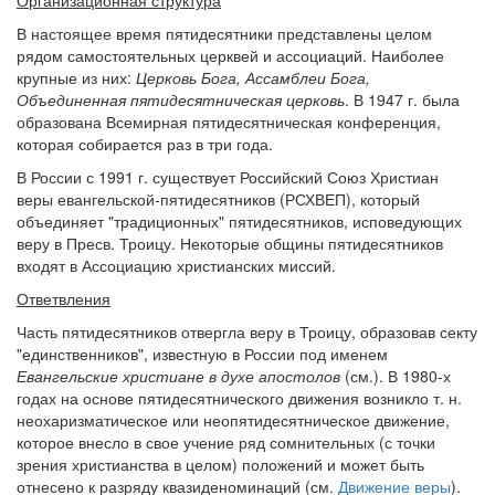
Организационная структура
В настоящее время пятидесятники представлены целом
рядом самостоятельных церквей и ассоциаций. Наиболее
крупные из них:
Церковь Бога, Ассамблеи Бога,
Объединенная пятидесятническая церковь
. В 1947 г. была
образована Всемирная пятидесятническая конференция,
которая собирается раз в три года.
В России с 1991 г. существует Российский Союз Христиан
веры евангельской-пятидесятников (РСХВЕП), который
объединяет "традиционных" пятидесятников, исповедующих
веру в Пресв. Троицу. Некоторые общины пятидесятников
входят в Ассоциацию христианских миссий.
Ответвления
Часть пятидесятников отвергла веру в Троицу, образовав секту
"единственников", известную в России под именем
Евангельские христиане в духе апостолов
(см.). В 1980-х
годах на основе пятидесятнического движения возникло т. н.
неохаризматическое или неопятидесятническое движение,
которое внесло в свое учение ряд сомнительных (с точки
зрения христианства в целом) положений и может быть
отнесено к разряду квазиденоминаций (см.
Движение веры
).