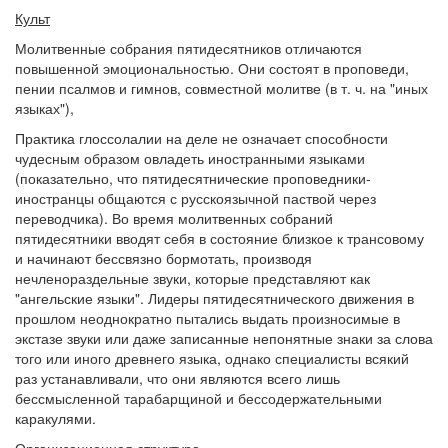
Культ
Молитвенные собрания пятидесятников отличаются
повышенной эмоциональностью. Они состоят в проповеди,
пении псалмов и гимнов, совместной молитве (в т. ч. на "иных
языках"),
Практика глоссолалии на деле не означает способности
чудесным образом овладеть иностранными языками
(показательно, что пятидесятнические проповедники-
иностранцы общаются с русскоязычной паствой через
переводчика). Во время молитвенных собраний
пятидесятники вводят себя в состояние близкое к трансовому
и начинают бессвязно бормотать, производя
нечленораздельные звуки, которые представляют как
"ангельские языки". Лидеры пятидесятнического движения в
прошлом неоднократно пытались выдать произносимые в
экстазе звуки или даже записанные непонятные знаки за слова
того или иного древнего языка, однако специалисты всякий
раз устанавливали, что они являются всего лишь
бессмысленной тарабарщиной и бессодержательными
каракулями.