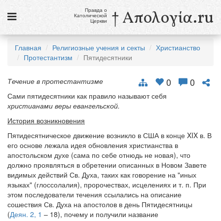
Правда о
† Απολογία.ru
Католической
Церкви
Статьи
Главная
Религиозные учения и секты
Христианство
Протестантизм
Пятидесятники
Новости
Католики в России
0
0
Течение в протестантизме
Сами пятидесятники как правило называют себя
Галерея
христианами веры евангельской.
Викторины
История возникновения
Пятидесятническое движение возникло в США в конце XIX в. В
Ссылки
его основе лежала идея обновления христианства в
апостольском духе (сама по себе отнюдь не новая), что
Религиозные учения и секты, справочник
должно проявляться в обретении описанных в Новом Завете
видимых действий Св. Духа, таких как говорение на "иных
9 августа
языках" (глоссолалия), пророчествах, исцелениях и т. п. При
Св. Тереза Бенедикта Креста, дева и мученица
этом последователи течения ссылались на описание
сошествия Св. Духа на апостолов в день Пятидесятницы
см. календарь
(
Деян. 2, 1
– 18), почему и получили название