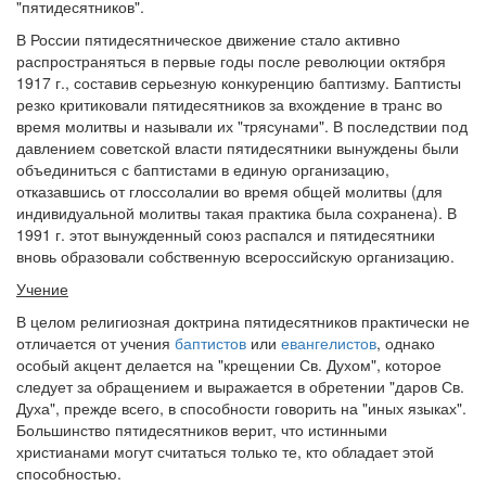
"пятидесятников".
Обратная связь
В России пятидесятническое движение стало активно
распространяться в первые годы после революции октября
mail@apologia.ru
1917 г., составив серьезную конкуренцию баптизму. Баптисты
резко критиковали пятидесятников за вхождение в транс во
Отправить сообщение
время молитвы и называли их "трясунами". В последствии под
давлением советской власти пятидесятники вынуждены были
Вход
объединиться с баптистами в единую организацию,
отказавшись от глоссолалии во время общей молитвы (для
индивидуальной молитвы такая практика была сохранена). В
1991 г. этот вынужденный союз распался и пятидесятники
вновь образовали собственную всероссийскую организацию.
Учение
В целом религиозная доктрина пятидесятников практически не
отличается от учения
баптистов
или
евангелистов
, однако
особый акцент делается на "крещении Св. Духом", которое
следует за обращением и выражается в обретении "даров Св.
Духа", прежде всего, в способности говорить на "иных языках".
Большинство пятидесятников верит, что истинными
христианами могут считаться только те, кто обладает этой
способностью.