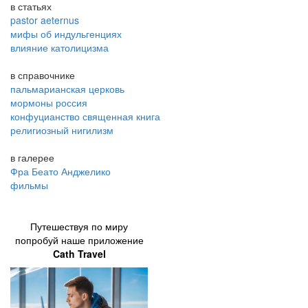
в статьях
pastor aeternus
мифы об индульгенциях
влияние католицизма
в справочнике
пальмарианская церковь
мормоны россия
конфуцианство священная книга
религиозный нигилизм
в галерее
Фра Беато Анджелико
фильмы
Путешествуя по миру
попробуй наше приложение
Cath Travel