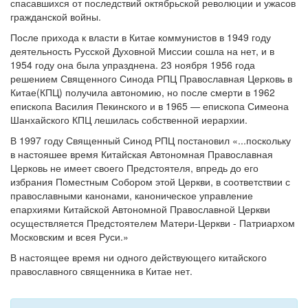
спасавшихся от последствий октябрьской революции и ужасов
гражданской войны.
После прихода к власти в Китае коммунистов в 1949 году
деятельность Русской Духовной Миссии сошла на нет, и в
1954 году она была упразднена. 23 ноября 1956 года
решением Священного Синода РПЦ Православная Церковь в
Китае(КПЦ) получила автономию, но после смерти в 1962
епископа Василия Пекинского и в 1965 — епископа Симеона
Шанхайского КПЦ лешилась собственной иерархии.
В 1997 году Священный Синод РПЦ постановил «...поскольку
в настояшее время Китайская Автономная Православная
Церковь не имеет своего Предстоятеля, впредь до его
избрания Поместным Собором этой Церкви, в соответствии с
православными канонами, каноническое управление
епархиями Китайской Автономной Православной Церкви
осуществляется Предстоятелем Матери-Церкви - Патриархом
Московским и всея Руси.»
В настоящее время ни одного действующего китайского
православного священника в Китае нет.