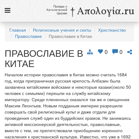
Правда о
† Απολογία.ru
Католической
Церкви
Статьи
Главная
Религиозные учения и секты
Христианство
Православие
Православие в Китае
Новости
ПРАВОСЛАВИЕ В
Католики в России
0
0
КИТАЕ
Галерея
Началом истории православия в Китае можно считать 1684
Викторины
год, когда приграничная русская крепость Албазин была
захвачена китайскими войсками и некоторые казаки(около 50
Ссылки
человек с семьями) перешли на службу китайскому
императору. Среди плененных оказался так же и священник
Религиозные учения и секты, справочник
Максим Леонтьев. Новым подданым империи разрешили
совершать свой религиозный культ и даже отдали для
8 августа
проведения служб один из буддийских храмов. Не занимаясь
Св. Доминик, священник
активной миссионерской деятельностью, православные,
вместе с тем, не препятствовали приобщению коренного
см. календарь
населения к христианской культуре. Известно, что уже в 1692