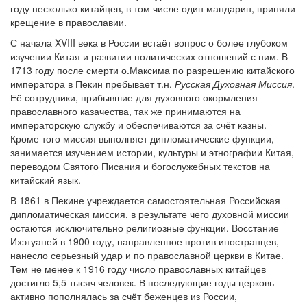
году несколько китайцев, в том числе один мандарин, приняли
крещение в православии.
Обратная связь
С начала XVIII века в России встаёт вопрос о более глубоком
mail@apologia.ru
изучении Китая и развитии политических отношений с ним. В
1713 году после смерти о.Максима по разрешению китайского
Отправить сообщение
императора в Пекин пребывает т.н.
Русская Духовная Миссия
.
Её сотрудники, прибывшие для духовного окормления
Вход
православного казачества, так же принимаются на
императорскую службу и обеспечиваются за счёт казны.
Кроме того миссия выполняет дипломатические функции,
занимается изучением истории, культуры и этнографии Китая,
переводом Святого Писания и богослужебных текстов на
китайский язык.
В 1861 в Пекине учреждается самостоятельная Российская
дипломатическая миссия, в результате чего духовной миссии
остаются исключительно религиозные функции. Восстание
Ихэтуаней в 1900 году, направленное против иностранцев,
нанесло серьезный удар и по православной церкви в Китае.
Тем не менее к 1916 году число православных китайцев
достигло 5,5 тысяч человек. В последующие годы церковь
активно пополнялась за счёт беженцев из России,