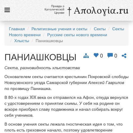
Правда о
† Απολογία.ru
Католической
Церкви
Статьи
Главная
Религиозные учения и секты
Секты
Секты
Нового времени
Русские секты нового времени
Новости
Хлысты
Паниашковцы
Католики в России
ПАНИАШКОВЦЫ
0
0
Галерея
Секта, разновидность хлыстовства
Викторины
Основателем секты считается крестьянин Покровской слободы
Новоузенского уезда Самарской губернии
Алексей Гаврилов
Ссылки
по прозвищу Паниашка.
Религиозные учения и секты, справочник
В 80-х годах XIX века он отправился на Афон, откуда вернулся
с удостоверением о принятии схимы. У себя на родине он
вскоре приобрел славу подвижника и начал собирать вокруг
7 августа
себя учеников.
Свв. Сикст II, папа, и сподвижники его, мученики
Св. Каэтан, священник
В основе учения секты лежала гностическая идея о том, что
плоть есть греховное начало, поэтому удовлетворение