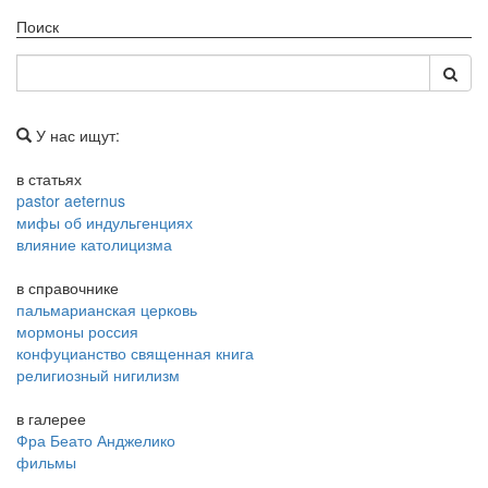
Поиск
У нас ищут:
в статьях
pastor aeternus
мифы об индульгенциях
влияние католицизма
в справочнике
пальмарианская церковь
мормоны россия
конфуцианство священная книга
религиозный нигилизм
в галерее
Фра Беато Анджелико
фильмы