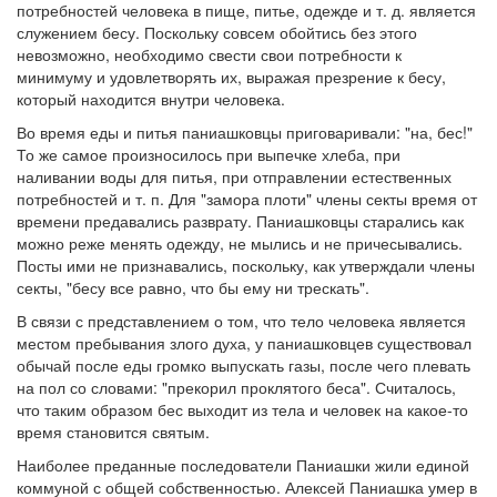
см. календарь
потребностей человека в пище, питье, одежде и т. д. является
служением бесу. Поскольку совсем обойтись без этого
невозможно, необходимо свести свои потребности к
Обратная связь
минимуму и удовлетворять их, выражая презрение к бесу,
mail@apologia.ru
который находится внутри человека.
Во время еды и питья паниашковцы приговаривали: "на, бес!"
Отправить сообщение
То же самое произносилось при выпечке хлеба, при
наливании воды для питья, при отправлении естественных
Вход
потребностей и т. п. Для "замора плоти" члены секты время от
времени предавались разврату. Паниашковцы старались как
можно реже менять одежду, не мылись и не причесывались.
Посты ими не признавались, поскольку, как утверждали члены
секты, "бесу все равно, что бы ему ни трескать".
В связи с представлением о том, что тело человека является
местом пребывания злого духа, у паниашковцев существовал
обычай после еды громко выпускать газы, после чего плевать
на пол со словами: "прекорил проклятого беса". Считалось,
что таким образом бес выходит из тела и человек на какое-то
время становится святым.
Наиболее преданные последователи Паниашки жили единой
коммуной с общей собственностью. Алексей Паниашка умер в