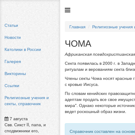
Статьи
Главная
Религиозные учения 
Новости
ЧОМА
Католики в России
Африканская псевдохристианска
Галерея
Секта появилась в 2000 г. в Запад
ритуалам и верованиям секта близ
Викторины
Члены секты Чома носят красные г
с кровью Иисуса.
Ссылки
По словам кенийских правозащитни
Религиозные учения и
адептам продать все свое имуществ
секты, справочник
мира". Однако некоторые источник
ведет роскошный образ жизни.
7 августа
Свв. Сикст II, папа, и
сподвижники его,
Справочник составлен на основе