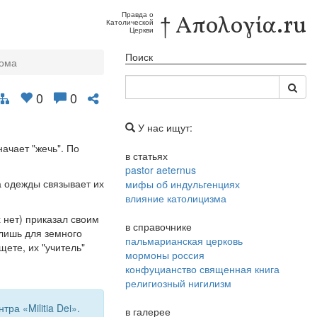
Правда о
† Απολογία.ru
Католической
Церкви
Поиск
ома
0
0
У нас ищут:
начает "жечь". По
в статьях
pastor aeternus
а одежды связывает их
мифы об индульгенциях
влияние католицизма
 нет) приказал своим
в справочнике
 лишь для земного
пальмарианская церковь
ете, их "учитель"
мормоны россия
конфуцианство священная книга
религиозный нигилизм
а «Militia Dei».
в галерее