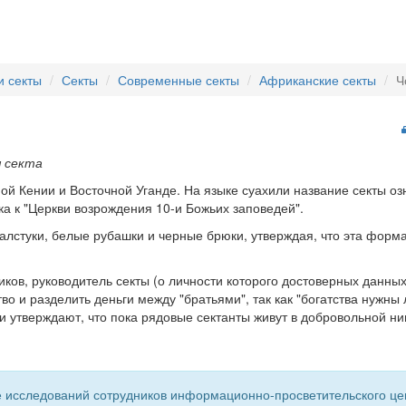
и секты
Секты
Современные секты
Африканские секты
Ч
я секта
ной Кении и Восточной Уганде. На языке суахили название секты оз
ка к "Церкви возрождения 10-и Божьих заповедей".
алстуки, белые рубашки и черные брюки, утверждая, что эта форм
ков, руководитель секты (о личности которого достоверных данных
о и разделить деньги между "братьями", так как "богатства нужны
и утверждают, что пока рядовые сектанты живут в добровольной нищ
 исследований сотрудников информационно-просветительского центр