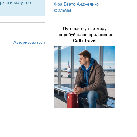
кви и могут не
Фра Беато Анджелико
фильмы
Путешествуя по миру
попробуй наше приложение
Cath Travel
Авторизоваться