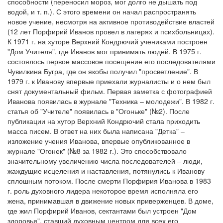
способности (переносил мороз, мог долго не дышать под
водой, и т. п.). С этого времени он начал распространять
новое учение, несмотря на активное противодействие властей
(12 лет Порфирий Иванов провел в лагерях и психбольницах).
К 1971 г. на хуторе Верхний Кондрючий учениками построен
"Дом Учителя", где Иванов мог принимать людей. В 1975 г.
состоялось первое массовое посещение его последователями
Чувилкина Бугра, где он якобы получил "просветление". В
1979 г. к Иванову впервые приехали журналисты и о нем был
снят документальный фильм. Первая заметка с фотографией
Иванова появилась в журнале "Техника – молодежи". В 1982 г.
статья об "Учителе" появилась в "Огоньке" (№2). После
публикации на хутор Верхний Кондрючий стала приходить
масса писем. В ответ на них была написана "Детка" –
изложение учения Иванова, впервые опубликованное в
журнале "Огонек" (№8 за 1982 г.). Это способствовало
значительному увеличению числа последователей – люди,
жаждущие исцеления и наставления, потянулись к Иванову
сплошным потоком. После смерти Порфирия Иванова в 1983
г. роль духовного лидера некоторое время исполняла его
жена, принимавшая в движение новых приверженцев. В доме,
где жил Порфирий Иванов, сектантами был устроен "Дом
здоровья", ставший духовным центром для всех его