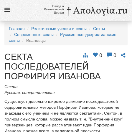
Правда о
† Απολογία.ru
Католической
Церкви
Статьи
Главная
Религиозные учения и секты
Секты
Современные секты
Русские псевдохристианские
Новости
секты
Ивановцы
Католики в России
СЕКТА
0
0
Галерея
ПОСЛЕДОВАТЕЛЕЙ
Викторины
ПОРФИРИЯ ИВАНОВА
Ссылки
Секта
Русская, синкретическая
Религиозные учения и секты, справочник
Существует довольно широкое движение последователей
оздоровительных методов Порфирия Иванова, которые не
8 августа
знакомы с его учением и не являются сектантами. Сектой, в
Св. Доминик, священник
полном смысле слова, можно назвать т. н. "Внутренний круг"
приверженцев, которые рассматривают идеи Порфирия
см. календарь
Иванова, прежде всего, в религиозной плоскости.