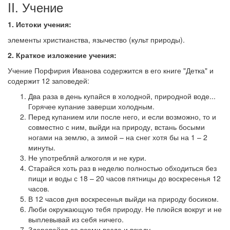
II. Учение
1. Истоки учения:
элементы христианства, язычество (культ природы).
2. Краткое изложение учения:
Учение Порфирия Иванова содержится в его книге "Детка" и
содержит 12 заповедей:
Два раза в день купайся в холодной, природной воде...
Горячее купание заверши холодным.
Перед купанием или после него, и если возможно, то и
совместно с ним, выйди на природу, встань босыми
ногами на землю, а зимой – на снег хотя бы на 1 – 2
минуты.
Не употребляй алкоголя и не кури.
Старайся хоть раз в неделю полностью обходиться без
пищи и воды с 18 – 20 часов пятницы до воскресенья 12
часов.
В 12 часов дня воскресенья выйди на природу босиком.
Люби окружающую тебя природу. Не плюйся вокруг и не
выплевывай из себя ничего.
Здоровайся со всеми везде и всюду.