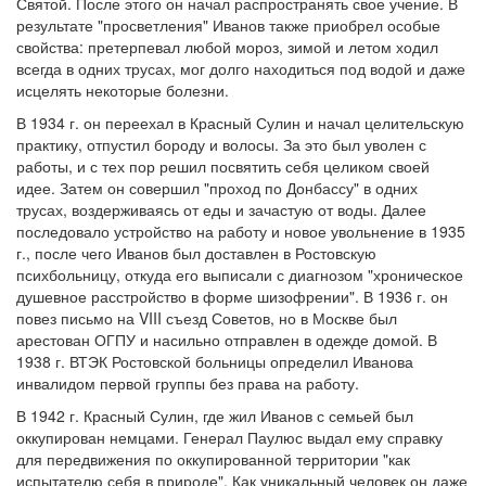
Святой. После этого он начал распространять свое учение. В
результате "просветления" Иванов также приобрел особые
свойства: претерпевал любой мороз, зимой и летом ходил
всегда в одних трусах, мог долго находиться под водой и даже
исцелять некоторые болезни.
В 1934 г. он переехал в Красный Сулин и начал целительскую
практику, отпустил бороду и волосы. За это был уволен с
работы, и с тех пор решил посвятить себя целиком своей
идее. Затем он совершил "проход по Донбассу" в одних
трусах, воздерживаясь от еды и зачастую от воды. Далее
последовало устройство на работу и новое увольнение в 1935
г., после чего Иванов был доставлен в Ростовскую
психбольницу, откуда его выписали с диагнозом "хроническое
душевное расстройство в форме шизофрении". В 1936 г. он
повез письмо на VIII съезд Советов, но в Москве был
арестован ОГПУ и насильно отправлен в одежде домой. В
1938 г. ВТЭК Ростовской больницы определил Иванова
инвалидом первой группы без права на работу.
В 1942 г. Красный Сулин, где жил Иванов с семьей был
оккупирован немцами. Генерал Паулюс выдал ему справку
для передвижения по оккупированной территории "как
испытателю себя в природе". Как уникальный человек он даже