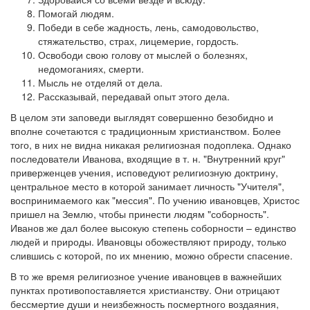
Помогай людям.
Победи в себе жадность, лень, самодовольство,
стяжательство, страх, лицемерие, гордость.
Освободи свою голову от мыслей о болезнях,
недомоганиях, смерти.
Мысль не отделяй от дела.
Рассказывай, передавай опыт этого дела.
В целом эти заповеди выглядят совершенно безобидно и
вполне сочетаются с традиционным христианством. Более
того, в них не видна никакая религиозная подоплека. Однако
последователи Иванова, входящие в т. н. "Внутренний круг"
приверженцев учения, исповедуют религиозную доктрину,
центральное место в которой занимает личность "Учителя",
воспринимаемого как "мессия". По учению ивановцев, Христос
пришел на Землю, чтобы принести людям "соборность".
Иванов же дал более высокую степень соборности – единство
людей и природы. Ивановцы обожествляют природу, только
слившись с которой, по их мнению, можно обрести спасение.
В то же время религиозное учение ивановцев в важнейших
пунктах противопоставляется христианству. Они отрицают
бессмертие души и неизбежность посмертного воздаяния,