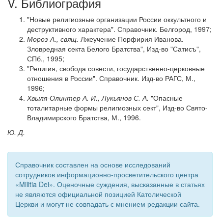
V. Библиография
"Новые религиозные организации России оккультного и
деструктивного характера". Справочник. Белгород, 1997;
Мороз А., свящ.
Лжеучение Порфирия Иванова.
Зловредная секта Белого Братства", Изд-во "Сатисъ",
СПб., 1995;
"Религия, свобода совести, государственно-церковные
отношения в России". Справочник. Изд-во РАГС, М.,
1996;
Хвыля-Олинтер А. И., Лукьянов С. А.
"Опасные
тоталитарные формы религиозных сект", Изд-во Свято-
Владимирского Братства, М., 1996.
Ю. Д.
Справочник составлен на основе исследований
сотрудников информационно-просветительского центра
«Militia Dei». Оценочные суждения, высказанные в статьях
не являются официальной позицией Католической
Церкви и могут не совпадать с мнением редакции сайта.