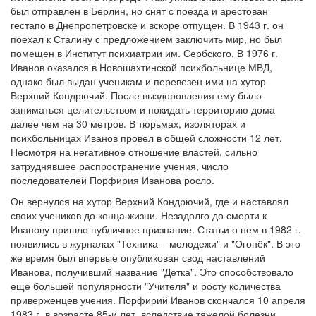
был отправлен в Берлин, но снят с поезда и арестован
гестапо в Днепропетровске и вскоре отпущен. В 1943 г. он
поехал к Сталину с предложением заключить мир, но был
помещен в Институт психиатрии им. Сербского. В 1976 г.
Иванов оказался в Новошахтинской психбольнице МВД,
однако был выдан ученикам и перевезен ими на хутор
Верхний Кондрючий. После выздоровления ему было
заниматься целительством и покидать территорию дома
далее чем на 30 метров. В тюрьмах, изоляторах и
психбольницах Иванов провел в общей сложности 12 лет.
Несмотря на негативное отношение властей, сильно
затруднявшее распространение учения, число
последователей Порфирия Иванова росло.
Он вернулся на хутор Верхний Кондрючий, где и наставлял
своих учеников до конца жизни. Незадолго до смерти к
Иванову пришло публичное признание. Статьи о нем в 1982 г.
появились в журналах "Техника – молодежи" и "Огонёк". В это
же время был впервые опубликован свод наставлений
Иванова, получивший название "Детка". Это способствовало
еще большей популярности "Учителя" и росту количества
приверженцев учения. Порфирий Иванов скончался 10 апреля
1983 г. в возрасте 85-и лет, вследствие тяжелой болезни