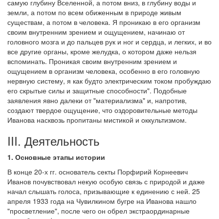
самую глубину Вселенной, а потом вниз, в глубину воды и
земли, а потом по всем обиженным в природе живым
существам, а потом в человека. Я проникаю в его организм
своим внутренним зрением и ощущением, начинаю от
головного мозга и до пальцев рук и ног и сердца, и легких, и во
все другие органы, кроме желудка, о котором даже нельзя
вспоминать. Проникая своим внутренним зрением и
ощущением в организм человека, особенно в его головную
нервную систему, я как будто электрическим током пробуждаю
его скрытые силы и защитные способности". Подобные
заявления явно далеки от "материализма" и, напротив,
создают твердое ощущение, что оздоровительные методы
Иванова насквозь пропитаны мистикой и оккультизмом.
III. Деятельность
1. Основные этапы истории
В конце 20-х гг. основатель секты Порфирий Корнеевич
Иванов почувствовал некую особую связь с природой и даже
начал слышать голоса, призывающие к единению с ней. 25
апреля 1933 года на Чувилкином бугре на Иванова нашло
"просветление", после чего он обрел экстраординарные