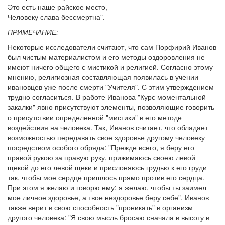
Это есть наше райское место,
Человеку слава бессмертна".
ПРИМЕЧАНИЕ:
Некоторые исследователи считают, что сам Порфирий Иванов
был чистым материалистом и его методы оздоровления не
имеют ничего общего с мистикой и религией. Согласно этому
мнению, религиозная составляющая появилась в учении
ивановцев уже после смерти "Учителя". С этим утверждением
трудно согласиться. В работе Иванова "Курс моментальной
закалки" явно присутствуют элементы, позволяющие говорить
о присутствии определенной "мистики" в его методе
воздействия на человека. Так, Иванов считает, что обладает
возможностью передавать свое здоровье другому человеку
посредством особого обряда: "Прежде всего, я беру его
правой рукою за правую руку, прижимаюсь своею левой
щекой до его левой щеки и прислоняюсь грудью к его груди
так, чтобы мое сердце пришлось прямо против его сердца.
При этом я желаю и говорю ему: я желаю, чтобы ты заимел
мое личное здоровье, а твое нездоровье беру себе". Иванов
также верит в свою способность "проникать" в организм
другого человека: "Я свою мысль бросаю сначала в высоту в