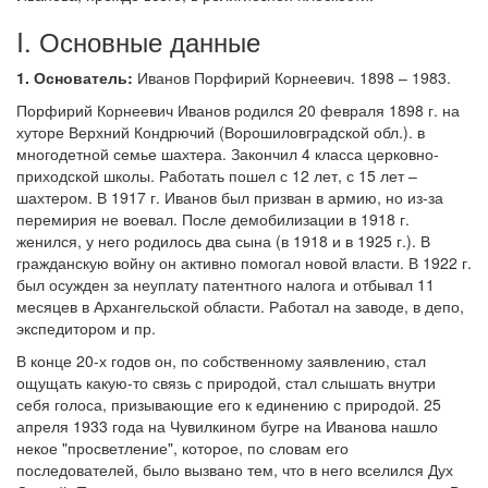
I. Основные данные
Обратная связь
mail@apologia.ru
1. Основатель:
Иванов Порфирий Корнеевич. 1898 – 1983.
Порфирий Корнеевич Иванов родился 20 февраля 1898 г. на
Отправить сообщение
хуторе Верхний Кондрючий (Ворошиловградской обл.). в
многодетной семье шахтера. Закончил 4 класса церковно-
Вход
приходской школы. Работать пошел с 12 лет, с 15 лет –
шахтером. В 1917 г. Иванов был призван в армию, но из-за
перемирия не воевал. После демобилизации в 1918 г.
женился, у него родилось два сына (в 1918 и в 1925 г.). В
гражданскую войну он активно помогал новой власти. В 1922 г.
был осужден за неуплату патентного налога и отбывал 11
месяцев в Архангельской области. Работал на заводе, в депо,
экспедитором и пр.
В конце 20-х годов он, по собственному заявлению, стал
ощущать какую-то связь с природой, стал слышать внутри
себя голоса, призывающие его к единению с природой. 25
апреля 1933 года на Чувилкином бугре на Иванова нашло
некое "просветление", которое, по словам его
последователей, было вызвано тем, что в него вселился Дух