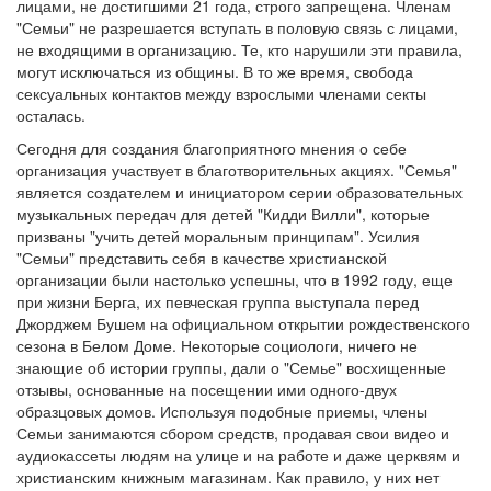
лицами, не достигшими 21 года, строго запрещена. Членам
"Семьи" не разрешается вступать в половую связь с лицами,
не входящими в организацию. Те, кто нарушили эти правила,
могут исключаться из общины. В то же время, свобода
сексуальных контактов между взрослыми членами секты
осталась.
Сегодня для создания благоприятного мнения о себе
организация участвует в благотворительных акциях. "Семья"
является создателем и инициатором серии образовательных
музыкальных передач для детей "Кидди Вилли", которые
призваны "учить детей моральным принципам". Усилия
"Семьи" представить себя в качестве христианской
организации были настолько успешны, что в 1992 году, еще
при жизни Берга, их певческая группа выступала перед
Джорджем Бушем на официальном открытии рождественского
сезона в Белом Доме. Некоторые социологи, ничего не
знающие об истории группы, дали о "Семье" восхищенные
отзывы, основанные на посещении ими одного-двух
образцовых домов. Используя подобные приемы, члены
Семьи занимаются сбором средств, продавая свои видео и
аудиокассеты людям на улице и на работе и даже церквям и
христианским книжным магазинам. Как правило, у них нет