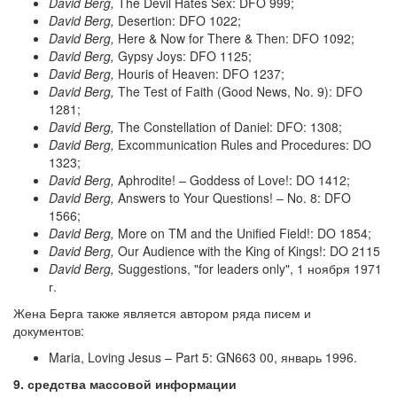
David Berg,
The Devil Hates Sex: DFO 999;
David Berg,
Desertion: DFO 1022;
David Berg,
Here & Now for There & Then: DFO 1092;
David Berg,
Gypsy Joys: DFO 1125;
David Berg,
Houris of Heaven: DFO 1237;
David Berg,
The Test of Faith (Good News, No. 9): DFO
1281;
David Berg,
The Constellation of Daniel: DFO: 1308;
David Berg,
Excommunication Rules and Procedures: DO
1323;
David Berg,
Aphrodite! – Goddess of Love!: DO 1412;
David Berg,
Answers to Your Questions! – No. 8: DFO
1566;
David Berg,
More on TM and the Unified Field!: DO 1854;
David Berg,
Our Audience with the King of Kings!: DO 2115
David Berg,
Suggestions, "for leaders only", 1 ноября 1971
г.
Жена Берга также является автором ряда писем и
документов:
Maria, Loving Jesus – Part 5: GN663 00, январь 1996.
9. средства массовой информации