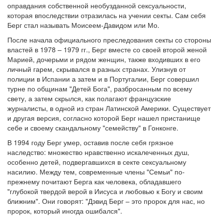
оправдания собственной необузданной сексуальности,
которая впоследствии отразилась на учении секты. Сам себя
Берг стал называть Моисеем-Давидом или Мо.
После начала официального преследования секты со стороны
властей в 1978 – 1979 гг., Берг вместе со своей второй женой
Марией, дочерьми и рядом женщин, также входивших в его
личный гарем, скрывался в разных странах. Улизнув от
полиции в Испании а затем и в Португалии, Берг совершил
турне по общинам "Детей Бога", разбросанным по всему
свету, а затем скрылся, как полагают французские
журналисты, в одной из стран Латинской Америки. Существует
и другая версия, согласно которой Берг нашел пристанище
себе и своему скандальному "семейству" в Гонконге.
В 1994 году Берг умер, оставив после себя грязное
наследство: множество нравственно искалеченных душ,
особенно детей, подвергавшихся в секте сексуальному
насилию. Между тем, современные члены "Семьи" по-
прежнему почитают Берга как человека, обладавшего
"глубокой твердой верой в Иисуса и любовью к Богу и своим
ближним". Они говорят: "Дэвид Берг – это пророк для нас, но
пророк, который иногда ошибался".