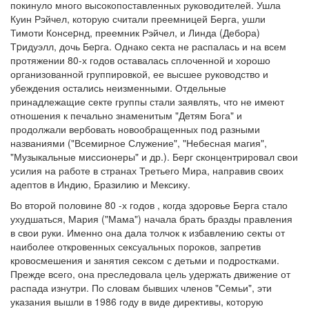
покинуло много высокопоставленных руководителей. Ушла
Куин Рэйчел, которую считали преемницей Берга, ушли
Тимоти Консеpнд, преемник Рэйчел, и Линда (Дебоpа)
Тpидуэлл, дочь Беpга. Однако секта не распалась и на всем
протяжении 80-х годов оставалась сплоченной и хорошо
организованной группировкой, ее высшее руководство и
убеждения остались неизменными. Отдельные
принадлежащие секте группы стали заявлять, что не имеют
отношения к печально знаменитым "Детям Бога" и
продолжали вербовать новообращенных под разными
названиями ("Всемирное Служение", "Небесная магия",
"Музыкальные миссионеры" и др.). Берг сконцентрировал свои
усилия на работе в странах Третьего Мира, направив своих
адептов в Индию, Бразилию и Мексику.
Во второй половине 80 -х годов , когда здоровье Берга стало
ухудшаться, Мария ("Мама") начала брать бразды правления
в свои руки. Именно она дала толчок к избавлению секты от
наиболее откровенных сексуальных пороков, запретив
кровосмешения и занятия сексом с детьми и подростками.
Прежде всего, она преследовала цель удержать движение от
распада изнутри. По словам бывших членов "Семьи", эти
указания вышли в 1986 году в виде директивы, которую