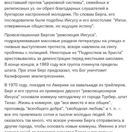
восставший против "церковной системы", семейных и
религиозных уз, он обрел благодарных слушателей в
бунтарски настроенной молодежи. По словам Берга, его
последователи были подобны Иисусу и его апостолам: "Изгои,
отверженные обществом, но ищущие истину".
Провозглашенная Бергом "революция Иисуса",
подразумевавшая массовые раздачи литературы на улицах и
гневные выступления протеста, вскоре навлекла на секту
проблемы с полицией. Некоторые из "Подростков за Христа"
арестовывались за демонстрации перед местными школами.
В конце концов, в 1969 году вся группа покинула пределы
штата. При этом Берг предсказал, что Бог уничтожит
Калифорнию землетрясением.
В 1970 году, поездив по Америке на кавалькаде из трейлеров,
Берг и его группа из примерно двухсот "революционеров
Иисуса" основали коммуну неподалеку от города Турбер, штат
Техас. Жизнь в коммуне, где "все вместе и все общее",
проповедь "всеобщего добра", "свободная любовь" и т. п. –
все это привлекало сотни и тысячи молодых людей. Их
оказалось так много, что вскоре ученики Берга отправились в
другие города, чтобы основать новые коммуны. Именно в этот
период какой-то репортер окрестил Берга и его верных