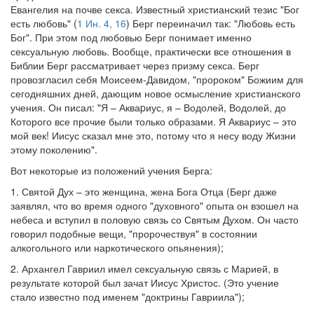
Евангелия на почве секса. Известный христианский тезис "Бог
есть любовь" (
1 Ин. 4, 16
) Берг переиначил так: "Любовь есть
Бог". При этом под любовью Берг понимает именно
сексуальную любовь. Вообще, практически все отношения в
Библии Берг рассматривает через призму секса. Берг
провозгласил себя Моисеем-Давидом, "пророком" Божиим для
сегодняшних дней, дающим новое осмысление христианского
учения. Он писал: "Я – Акваpиус, я – Водолей, Водолей, до
Которого все прочие были только образами. Я Аквариус – это
мой век! Иисус сказал мне это, потому что я несу воду Жизни
этому поколению".
Вот некоторые из положений учения Берга:
1. Святой Дух – это женщина, жена Бога Отца (Берг даже
заявлял, что во время одного "духовного" опыта он взошел на
небеса и вступил в половую связь со Святым Духом. Он часто
говорил подобные вещи, "пророчествуя" в состоянии
алкогольного или наркотического опьянения);
2. Архангел Гавриил имел сексуальную связь с Марией, в
результате которой был зачат Иисус Христос. (Это учение
стало известно под именем "доктрины Гавриила");