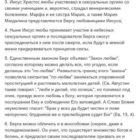
3. Иисус Христос якобы участвовал в сексуальных оргиях со
своими ученицами и, вероятно, страдал венерическими
болезнями. Марфа и ее сестра Мария, а также Мария
Магдалина представляются Бергу любовницами Иисуса;
4. Ныне Иисус якобы принимает участие в небесных
сексуальных оргиях и последователи Берга смогут
присоединиться к ним после смерти, если будут в земной
жизни придерживаться принципов секты.
5. Единственным законом Берг объявил "Закон любви",
согласно которому можно делать все, что угодно, если
делаешь это "по-любви". Размытость границ этого "закона"
позволяла сектантам "по-любви" заниматься откровенной
проституцией и растлевать малолетних детей. (Св. Августин
также говорил : "люби и делай, что хочешь", но понимал под
этим, прежде всего любовь к Богу, которая проявляется в
послушании Ему и соблюдении Его заповедей. А Слово Божие
неумолимо гласит: "Брак у всех да будет честен и ложе
непорочно; блудников же и прелюбодеев судит Бог" (Ев. 13, 4).
6. Берга можно обличить и в многобожии (скорее, даже в
полидемонизме). Он учил, что существует множество богов и
богинь, и предлагал своим последователям призвать их и