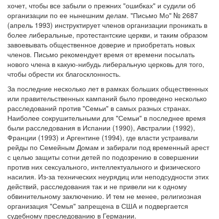
хочет, чтобы все забыли о прежних "ошибках" и судили об
организации по ее нынешним делам. "Письмо Мо" № 2687
(апрель 1993) инструктирует членов организации проникать в
более либеральные, протестантские церкви, и таким образом
завоевывать общественное доверие и приобретать новых
членов. Письмо рекомендует время от времени посылать
нового члена в какую-нибудь либеральную церковь для того,
чтобы обрести их благосклонность.
За последние несколько лет в рамках больших общественных
или правительственных кампаний было проведено несколько
расследований против "Семьи" в самых разных странах.
Наиболее сокрушительными для "Семьи" в последнее время
были расследования в Испании (1990), Австралии (1992),
Франции (1993) и Аргентине (1994), где власти устраивали
рейды по Семейным Домам и забирали под временный арест
с целью защиты сотни детей по подозрению в совершении
против них сексуального, интеллектуального и физического
насилия. Из-за технических неурядиц или неподсудности этих
действий, расследования так и не привели ни к одному
обвинительному заключению. И тем не менее, религиозная
организация "Семья" запрещена в США и подвергается
судебному преследованию в Германии.