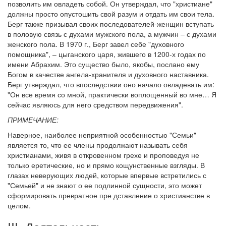
позволить им овладеть собой. Он утверждал, что "христиане"
должны просто опустошить свой разум и отдать им свои тела.
Берг также призывал своих последователей-женщин вступать
в половую связь с духами мужского пола, а мужчин – с духами
женского пола. В 1970 г., Берг завел себе "духовного
помощника", – цыганского царя, жившего в 1200-х годах по
имени Абрахим. Это существо было, якобы, послано ему
Богом в качестве ангела-хранителя и духовного наставника.
Берг утверждал, что впоследствии оно начало овладевать им:
"Он все время со мной, практически воплощенный во мне… Я
сейчас являюсь для него средством передвижения".
ПРИМЕЧАНИЕ:
Наверное, наиболее неприятной особенностью "Семьи"
является то, что ее члены продолжают называть себя
христианами, живя в откровенном грехе и проповедуя не
только еретические, но и прямо кощунственные взгляды. В
глазах неверующих людей, которые впервые встретились с
"Семьей" и не знают о ее подлинной сущности, это может
сформировать превратное пре дставление о христианстве в
целом.