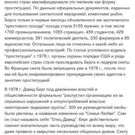
многих стран квалифицировали это явление как форму
проституции). По данным официальных документов, изданных
для пользования сектантской иерархией, клиентами рыбок
Берга только в первые месяцы объявленного им эротического
"крестового похода" похода стали 5155 мужчин, в том числе
1700 промышленников, 1093 служащих, 459 студентов, 429
коммерсантов, 381 политический деятель, 230 фермеров и 85
журналистов. Остальные лица не отнесены к какой-либо из
профессиональных категорий. По статье уголовного кодекса
"проституция" с 1978 г. органы охраны порядка США и ряда
европейских стран стали преследовать Берга и лидеров секты.
Во Франции секта была запрещена уже в 1978 г., после того
как ей было инкриминировано принуждение своих адептов к
занятию проституцией.
В 1978 г. Дэвид Берг под давлением властей и
общественности формально "распустил организацию из-за
серьезных нарушений и злоупотреблений властью
некоторыми лидерами группы". 300 ее руководителей якобы
были уволены, а название изменено на "Семья Любви". Сам
он стал называть себя "Отец Давид". Берг действительно
сменил значительную часть руководства по всему миру, что
даже привело к закрытию нескольких общинных домов. Секту