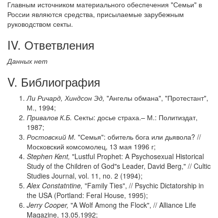
Главным источником материального обеспечения "Семьи" в
России являются средства, присылаемые зарубежным
руководством секты.
IV. Ответвления
Данных нет
V. Библиография
Ли Ричард, Хиндсон Эд,
"Ангелы обмана", "Протестант",
М., 1994;
Привалов К.Б.
Секты: досье страха.– М.: Политиздат,
1987;
Ростовский М.
"Семья": обитель бога или дьявола? //
Московский комсомолец, 13 мая 1996 г;
Stephen Kent,
"Lustful Prophet: A Psychosexual Historical
Study of the Children of God"s Leader, David Berg," // Cultic
Studies Journal, vol. 11, no. 2 (1994);
Alex Constatntine,
"Family Ties", // Psychic Dictatorship in
the USA (Portland: Feral House, 1995);
Jerry Cooper,
"A Wolf Among the Flock", // Alliance Life
Magazine, 13.05.1992;