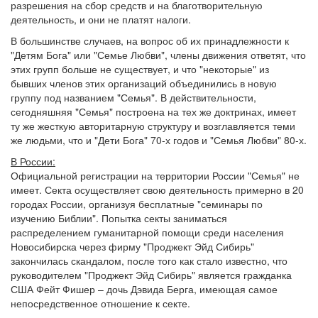
разрешения на сбор средств и на благотворительную
деятельность, и они не платят налоги.
В большинстве случаев, на вопрос об их принадлежности к
"Детям Бога" или "Семье Любви", члены движения ответят, что
этих групп больше не существует, и что "некоторые" из
бывших членов этих организаций объединились в новую
группу под названием "Семья". В действительности,
сегодняшняя "Семья" построена на тех же доктринах, имеет
ту же жесткую авторитарную структуру и возглавляется теми
же людьми, что и "Дети Бога" 70-х годов и "Семья Любви" 80-х.
В России:
Официальной регистрации на территории России "Семья" не
имеет. Секта осуществляет свою деятельность примерно в 20
городах России, организуя бесплатные "семинары по
изучению Библии". Попытка секты заниматься
распределением гуманитарной помощи среди населения
Новосибирска через фирму "Проджект Эйд Сибирь"
закончилась скандалом, после того как стало известно, что
руководителем "Проджект Эйд Сибирь" является гражданка
США Фейт Фишер – дочь Дэвида Берга, имеющая самое
непосредственное отношение к секте.