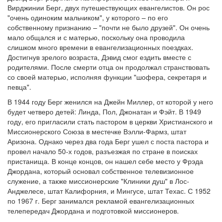
Вирджинии Берг, двух путешествующих евангелистов. Он рос
Обратная связь
"очень одиноким мальчиком", у которого – по его
собственному признанию – "почти не было друзей". Он очень
mail@apologia.ru
мало общался и с матерью, поскольку она проводила
слишком много времени в евангелизационных поездках.
Отправить сообщение
Достигнув зрелого возраста, Дэвид смог ездить вместе с
родителями. После смерти отца он продолжал странствовать
Вход
со своей матерью, исполняя функции "шофера, секретаря и
певца".
В 1944 году Берг женился на Джейн Миллер, от которой у него
будет четверо детей: Линда, Пол, Джонатан и Фэйт. В 1949
году, его пригласили стать пастором в церкви Христианского и
Миссионерского Союза в местечке Вэлли-Фармз, штат
Аризона. Однако через два года Берг ушел с поста пастора и
провел начало 50-х годов, разъезжая по стране в поисках
пристанища. В конце концов, он нашел себе место у Фрэда
Джордана, который основал собственное телевизионное
служение, а также миссионерские "Клиники душ" в Лос-
Анджелесе, штат Калифорния, и Мингусе, штат Техас. С 1952
по 1967 г. Берг занимался рекламой евангелизационных
телепередач Джордана и подготовкой миссионеров.