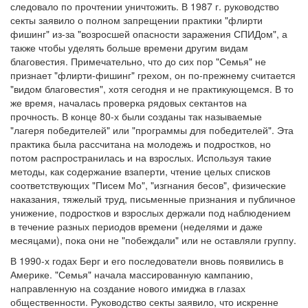
следовало по прочтении уничтожить. В 1987 г. руководство
секты заявило о полном запрещении практики "флирти
фишинг" из-за "возросшей опасности заражения СПИДом", а
также чтобы уделять больше времени другим видам
благовестия. Примечательно, что до сих пор "Семья" не
признает "флирти-фишинг" грехом, он по-прежнему считается
"видом благовестия", хотя сегодня и не практикующемся. В то
же время, началась проверка рядовых сектантов на
прочность. В конце 80-х были созданы так называемые
"лагеря победителей" или "программы для победителей". Эта
практика была рассчитана на молодежь и подростков, но
потом распространилась и на взрослых. Используя такие
методы, как содержание взаперти, чтение целых списков
соответствующих "Писем Мо", "изгнания бесов", физические
наказания, тяжелый труд, письменные признания и публичное
унижение, подростков и взрослых держали под наблюдением
в течение разных периодов времени (неделями и даже
месяцами), пока они не "побеждали" или не оставляли группу.
В 1990-х годах Берг и его последователи вновь появились в
Америке. "Семья" начала массированную кампанию,
направленную на создание нового имиджа в глазах
общественности. Руководство секты заявило, что искренне