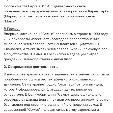
После смерти Берга в 1994 г. деятельность секты
продолжилась под руководством его второй жены Карен Зарби
(Марии), или, как чаще называют ее сами члены секты,
"Мамы".
В России:
Впервые миссионеры "Семьи" появились в стране в 1990 году.
Они приобрели известность благодаря распространению
миллионов экземпляров цветных плакатов с цитатами из
Евангелия, а также тысяч экземпляров Библии. Ключевую роль
в обустройстве "Семьи" в Российской Федерации сыграл
гражданин Великобритании Дэниэл Хилл.
2. Современная деятельность
В настоящее время основной задачей секты является попытка
приобретения облика респектабельного христианского
движения. Секте крайне трудно "отмыться" от того имиджа,
который сформировался благодаря деятельности ее
основателя. В Великобритании "Семья" даже официально
отреклась от Дэвида Берга, признав его преступником. В секте
был введен ряд строгих ограничений в отношении секса. В
современной "Семье" половая связь между взрослыми и