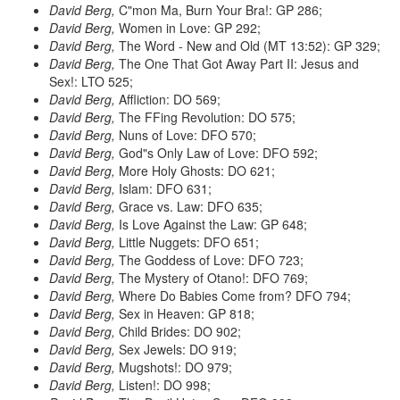
David Berg,
C"mon Ma, Burn Your Bra!: GP 286;
David Berg,
Women in Love: GP 292;
David Berg,
The Word - New and Old (MT 13:52): GP 329;
David Berg,
The One That Got Away Part II: Jesus and
Sex!: LTO 525;
David Berg,
Affliction: DO 569;
David Berg,
The FFing Revolution: DO 575;
David Berg,
Nuns of Love: DFO 570;
David Berg,
God"s Only Law of Love: DFO 592;
David Berg,
More Holy Ghosts: DO 621;
David Berg,
Islam: DFO 631;
David Berg,
Grace vs. Law: DFO 635;
David Berg,
Is Love Against the Law: GP 648;
David Berg,
Little Nuggets: DFO 651;
David Berg,
The Goddess of Love: DFO 723;
David Berg,
The Mystery of Otano!: DFO 769;
David Berg,
Where Do Babies Come from? DFO 794;
David Berg,
Sex in Heaven: GP 818;
David Berg,
Child Brides: DO 902;
David Berg,
Sex Jewels: DO 919;
David Berg,
Mugshots!: DO 979;
David Berg,
Listen!: DO 998;