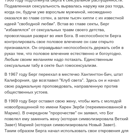
Подавленная сексуальность вырвалась наружу как раз тогда,
когда он, будучи уже взрослым мужчиной, неожиданно
оказался во главе сотен, а затем тысяч хиппи с их известной
идеей "свободной любви". Встав во главе секты, Берг
"избавлялся" от сексуальных травм своего детства,
провозглашая разврат во имя Бога. В неспособности Берга
контролировать свое половое влечение он сам открыто
признавался. Он оправдывал неспособность держать себя в
руках тем, что половое влечение естественно и богоугодно.
Любым своим желаниям надо потакать. Единственным
сексуальным табу в секте был гомосексуализм.
В 1967 году Берг переехал в местечко Хантингтон-Бич, штат
Калифорния, где возглавил "Клуб света". Здесь он и начал
свою радикальную проповедовать, направленную против
общественных устоев.
В 1969 году Берг оставил свою жену, чтобы жить с молодой
новообращенной по имени Карен Зерби (переименованной в
Марию). В очередном "пророчестве" он заявил, что Бог
повелел ему заменить жену (которая символизировала Ветхий
Завет) Марией (которая символизировала Новый Завет).
Таким образом Берга начал использовать свои откровения для