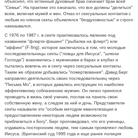
объяснял, что истинный духовный брак означает брак всей
"Семьи". На практике это означало, что все должны "делиться"
всем, включая мужей и жен. Отказ от сексуальных контактов с
любым из членов секты объявлялся "бездуховностью" и строго
наказывался.
С 1976 по 1987 г. в секте практиковалось явление под
названием "флирти-фишинг" ("рыбалка на флирт") или
"эффинг" (F-fing), которое заключалось в том, что молодые
последовательницы секты ("ловцы для Иисуса", "шлюхи
Господа") знакомились с мужчинами в барах и клубах и
пытались вовлечь их в секту через сексуальные контакты.
Таким же образом добывались "пожертвования". Дэвид Берг
направлял деятельность своих последовательниц через
"Письма Мо", в которых давались инструкции по наиболее
эффективному соблазнению мужчин. Он лично принялся
проводить в жизнь своё учение, послав на панель свою
собственную жену, а следом за ней и дочь. Представители
секты называли это "особым методом евангелизации и
предоставлением некоторым людям возможности
приблизиться к Богу". Берг проповедовал, что его ученицы,
отдаваясь посторонним людям, тем самым проявляют любовь
Иисуса. (Британский суд 1995 года и еще ранее полиция