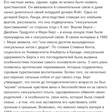
Его частную жизнь, однако, едва ли можно было назвать
христианской. Он ввязывался в сомнительные связи и даже
начал домогаться своей младшей дочери Фэйт. Одна из
дочерей Берга, Линда, впоследствии ставшая его злейшим
врагом, рассказала, что она подвергалась "сексуальным
приставаниям" со стороны отца с 8 лет. Внучки Берга –
Джойэнн Тридуэлл и Мери Берг – в конце концов тоже были
принуждены им к сексуальной связи. В своем интервью в 1992
г. Мери заявила, что "она имела десятки вынужденных
сексуальных актов с дедом". По словам Стивена Кента,
социолога из Университета Альберты в Канаде, сексуальная
одержимость Берга и его последователей была вызвана
особенностями психики самого основателя секты. У него рано
появились эротические переживания, которые подавлялись
суровым пуританским воспитанием. Более того, он несколько
раз перенес сильные побои от рук своего отца. Берг
утверждает, что почти до пятидесятилетнего возраста он был
"мучим" сильным чувством вины и беспокойством из-за своего
прошлого сексуального опыта, одновременно обвиняя своих
родителей – в особенности, свою мать, которая была главой
семьи, – в том, что она заставляла его чувствовать себя
грязным и грешным. Возможно, что именно смерть матери в
1968 году подтолкнула Берга к сексуальной распущенности.