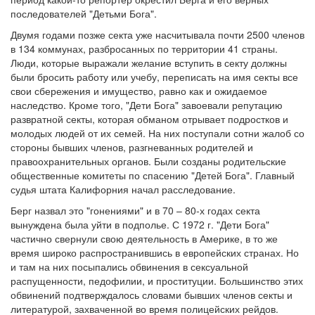
последователей "Детьми Бога".
Двумя годами позже секта уже насчитывала почти 2500 членов
в 134 коммунах, разбросанных по территории 41 страны.
Люди, которые выражали желание вступить в секту должны
были бросить работу или учебу, переписать на имя секты все
свои сбережения и имущество, равно как и ожидаемое
наследство. Кроме того, "Дети Бога" завоевали репутацию
развратной секты, которая обманом отрывает подростков и
молодых людей от их семей. На них поступали сотни жалоб со
стороны бывших членов, разгневанных родителей и
правоохранительных органов. Были созданы родительские
общественные комитеты по спасению "Детей Бога". Главный
судья штата Калифорния начал расследование.
Берг назвал это "гонениями" и в 70 – 80-х годах секта
вынуждена была уйти в подполье. С 1972 г. "Дети Бога"
частично свернули свою деятельность в Америке, в то же
время широко распространившись в европейских странах. Но
и там на них посыпались обвинения в сексуальной
распущенности, педофилии, и проституции. Большинство этих
обвинений подтверждалось словами бывших членов секты и
литературой, захваченной во время полицейских рейдов.