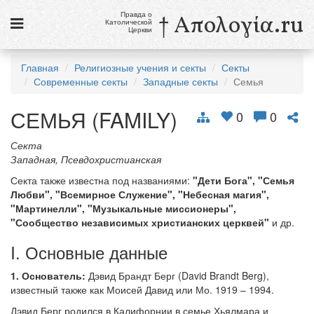
Правда о
† Απολογία.ru
Католической
Церкви
Статьи
Главная
Религиозные учения и секты
Секты
Современные секты
Западные секты
Семья
Новости
СЕМЬЯ (FAMILY)
Католики в России
0
0
Галерея
Секта
Западная, Псевдохристианская
Викторины
Секта также известна под названиями:
"Дети Бога", "Семья
Любви", "Всемирное Служение", "Небесная магия",
Ссылки
"Мартинелли", "Музыкальные миссионеры",
"Сообщество независимых христианских церквей"
и др.
Религиозные учения и секты, справочник
I. Основные данные
8 августа
Св. Доминик, священник
1. Основатель:
Дэвид Брандт Берг (David Brandt Berg),
известный также как Моисей Давид или Мо. 1919 – 1994.
см. календарь
Дэвид Берг родился в Калифорнии в семье Хьялмара и