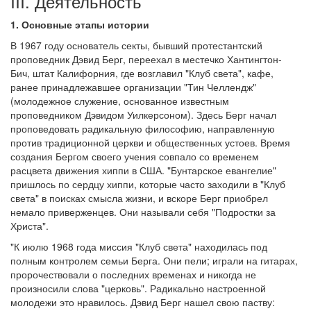
III. Деятельность
1. Основные этапы истории
В 1967 году основатель секты, бывший протестантский
проповедник Дэвид Берг, переехал в местечко Хантингтон-
Бич, штат Калифорния, где возглавил "Клуб света", кафе,
ранее принадлежавшее организации "Тин Челлендж"
(молодежное служение, основанное известным
проповедником Дэвидом Уилкерсоном). Здесь Берг начал
проповедовать радикальную философию, направленную
против традиционной церкви и общественных устоев. Время
создания Бергом своего учения совпало со временем
расцвета движения хиппи в США. "Бунтарское евангелие"
пришлось по сердцу хиппи, которые часто заходили в "Клуб
света" в поисках смысла жизни, и вскоре Берг приобрел
немало приверженцев. Они называли себя "Подростки за
Христа".
"К июлю 1968 года миссия "Клуб света" находилась под
полным контролем семьи Берга. Они пели; играли на гитарах,
пророчествовали о последних временах и никогда не
произносили слова "церковь". Радикально настроенной
молодежи это нравилось. Дэвид Берг нашел свою паству: