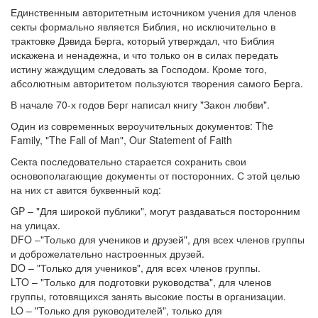
Единственным авторитетным источником учения для членов
секты формально является Библия, но исключительно в
трактовке Дэвида Берга, который утверждал, что Библия
искажена и ненадежна, и что только он в силах передать
истину жаждущим следовать за Господом. Кроме того,
абсолютным авторитетом пользуются творения самого Берга.
В начале 70-х годов Берг написал книгу "Закон любви".
Один из современных вероучительных документов: The
Family, "The Fall of Man", Our Statement of Faith
Секта последовательно старается сохранить свои
основополагающие документы от посторонних. С этой целью
на них ст авится буквенный код:
GP – "Для широкой публики", могут раздаваться посторонним
на улицах.
DFO –"Только для учеников и друзей", для всех членов группы
и доброжелательно настроенных друзей.
DO – "Только для учеников", для всех членов группы.
LTO – "Только для подготовки руководства", для членов
группы, готовящихся занять высокие посты в организации.
LO – "Только для руководителей", только для