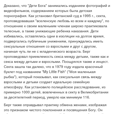
Доказано, что "Дети Бога" занимались изданием фотографий и
видеофильмов, содержанием которых была детская
порнография. Как установил британский суд в 1995 г., секта,
проповедовавшая "вселенскую любовь ко всем и каждому", по
отношению к своим маленьким членам широко практиковала
телесные, а также унижающие ребенка наказания. Дети
избивались, оставлялись одни в изоляции на долгое время,
подвергались публичным унижениям, принуждались иметь
сексуальные отношения со взрослыми и друг с другом,
начиная чуть ли не с младенческого возраста. Берг
проповедовал приемлемость секса между детьми, также как и
секса между детьми и взрослыми. Поощрялся также и инцест.
Секта зашла так далеко, что в 1979 году издала красочный
буклет под названием "My Little Fish" ("Моя маленькая
рыбка"), который показывал, как сексуальная связь между
взрослыми и детьми создает идеальную семейную
атмосферу. Как установило полицейское расследование, из
примерно 1000 детей, вовлеченных в секту в Великобритании
за десятилетний период, умерло как минимум 116.
Берг также оправдывал практику обмена женами, изображая
это признаком чистого поклонения и посвящения Богу. Он