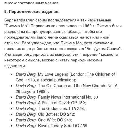
высокопоставленных членов.
8. Периодические издания:
Берг направлял своим последователям так называемые
"Письма Мо". Первое из них появилось в 1969 г. Письма были
разделены на пронумерованные абзацы, чтобы его
последователям было легче ссылаться на тот или иной
отрывок. Берг утверждал, что Письма Мо, хотя физически
писал их он, в действительности создавал "Бог Духом Своим".
Учитывая регулярность их выпуска, эти "творения" можно, в
некотором смысле, можно считать периодическими
изданиями:
David Berg,
My Love Legend (London: The Children of
God, 1973, a special publication);
David Berg,
The Old Church and the New Church: No. A,
26 августа 1969 г.
David Berg,
Family News International No. 50
David Berg,
A Psalm of David: GP 152;
David Berg,
The Goddesses: LTA 224;
David Berg,
Old Bottles: DO 242;
David Berg,
One Wife: DO 249;
David Berg,
Revolutionary Sex: DO 258