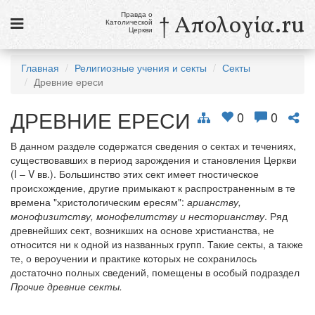
Правда о
† Απολογία.ru
Католической
Церкви
Статьи
Главная
Религиозные учения и секты
Секты
Древние ереси
Новости
ДРЕВНИЕ ЕРЕСИ
Католики в России
0
0
Галерея
В данном разделе содержатся сведения о сектах и течениях,
существовавших в период зарождения и становления Церкви
Викторины
(I – V вв.). Большинство этих сект имеет гностическое
происхождение, другие примыкают к распространенным в те
Ссылки
времена "христологическим ересям":
арианству,
монофизитству, монофелитству и несторианству
. Ряд
Религиозные учения и секты, справочник
древнейших сект, возникших на основе христианства, не
относится ни к одной из названных групп. Такие секты, а также
те, о вероучении и практике которых не сохранилось
8 августа
достаточно полных сведений, помещены в особый подраздел
Св. Доминик, священник
Прочие древние секты.
см. календарь