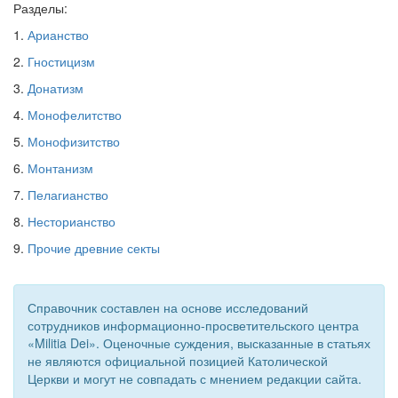
Разделы:
Обратная связь
1.
Арианство
mail@apologia.ru
2.
Гностицизм
3.
Донатизм
Отправить сообщение
4.
Монофелитство
Вход
5.
Монофизитство
6.
Монтанизм
7.
Пелагианство
8.
Несторианство
9.
Прочие древние секты
Справочник составлен на основе исследований
сотрудников информационно-просветительского центра
«Militia Dei». Оценочные суждения, высказанные в статьях
не являются официальной позицией Католической
Церкви и могут не совпадать с мнением редакции сайта.