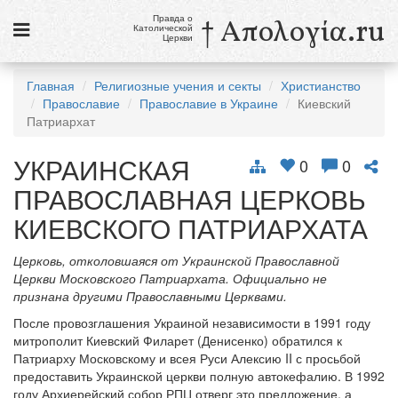
Правда о
† Απολογία.ru
Католической
Церкви
Статьи
Главная
Религиозные учения и секты
Христианство
Православие
Православие в Украине
Киевский
Новости
Патриархат
Католики в России
УКРАИНСКАЯ
0
0
Галерея
ПРАВОСЛАВНАЯ ЦЕРКОВЬ
Викторины
КИЕВСКОГО ПАТРИАРХАТА
Ссылки
Церковь, отколовшаяся от Украинской Православной
Церкви Московского Патриархата. Официально не
Религиозные учения и секты, справочник
признана другими Православными Церквами.
После провозглашения Украиной независимости в 1991 году
8 августа
митрополит Киевский Филарет (Денисенко) обратился к
Св. Доминик, священник
Патриарху Московскому и всея Руси Алексию II с просьбой
предоставить Украинской церкви полную автокефалию. В 1992
см. календарь
году Архиерейский собор РПЦ отверг это предложение, а