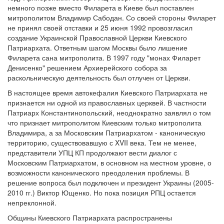
немного позже вместо Филарета в Киеве был поставлен
Обратная связь
митрополитом Владимир Сабодан. Со своей стороны Филарет
не принял своей отставки и 25 июня 1992 провозгласил
mail@apologia.ru
создание Украинской Православной Церкви Киевского
Патриархата. Ответным шагом Москвы было лишение
Отправить сообщение
Филарета сана митрополита. В 1997 году "монах Филарет
Денисенко" решением Архиерейского собора за
Вход
раскольническую деятельность был отлучен от Церкви.
В настоящее время автокефалия Киевского Патриархата не
признается ни одной из православных церквей. В частности
Патриарх Константинопольский, неоднократно заявлял о том
что признает митрополитом Киевским только митрополита
Владимира, а за Московским Патриархатом - каноническую
территорию, существовавшую с XVII века. Тем не менее,
представители УПЦ КП продолжают вести диалог с
Московским Патриархатом, в основном на местном уровне, о
возможности канонического преодоления проблемы. В
решение вопроса был подключен и президент Украины (2005-
2010 гг.) Виктор Ющенко. Но пока позиция РПЦ остается
непреклонной.
Общины Киевского Патриархата распространены