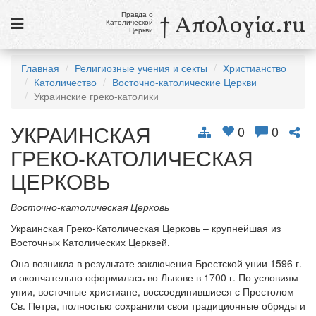
Правда о
† Απολογία.ru
Католической
Церкви
Статьи
Главная
Религиозные учения и секты
Христианство
Католичество
Восточно-католические Церкви
Новости
Украинские греко-католики
Католики в России
УКРАИНСКАЯ
0
0
Галерея
ГРЕКО-КАТОЛИЧЕСКАЯ
Викторины
ЦЕРКОВЬ
Ссылки
Восточно-католическая Церковь
Религиозные учения и секты, справочник
Украинская Греко-Католическая Церковь – крупнейшая из
Восточных Католических Церквей.
Она возникла в результате заключения Брестской унии 1596 г.
9 августа
Св. Тереза Бенедикта Креста, дева и мученица
и окончательно оформилась во Львове в 1700 г. По условиям
унии, восточные христиане, воссоединившиеся с Престолом
см. календарь
Св. Петра, полностью сохранили свои традиционные обряды и