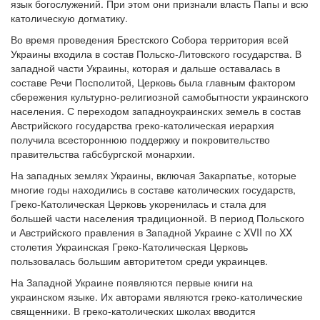
язык богослужений. При этом они признали власть Папы и всю
католическую догматику.
Обратная связь
Во время проведения Брестского Собора территория всей
mail@apologia.ru
Украины входила в состав Польско-Литовского государства. В
западной части Украины, которая и дальше оставалась в
Отправить сообщение
составе Речи Посполитой, Церковь была главным фактором
сбережения культурно-религиозной самобытности украинского
Вход
населения. С переходом западноукраинских земель в состав
Австрийского государства греко-католическая иерархия
получила всестороннюю поддержку и покровительство
правительства габсбургской монархии.
На западных землях Украины, включая Закарпатье, которые
многие годы находились в составе католических государств,
Греко-Католическая Церковь укоренилась и стала для
большей части населения традиционной. В период Польского
и Австрийского правления в Западной Украине с XVII по XX
столетия Украинская Греко-Католическая Церковь
пользовалась большим авторитетом среди украинцев.
На Западной Украине появляются первые книги на
украинском языке. Их авторами являются греко-католические
священники. В греко-католических школах вводится