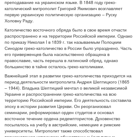
преподавание на украинском языке. В 1848 году греко-
католический митрополит Григорий Якимович возглавляет
первую украинскую политическую организацию – Руску
Холовну Раду.
Католичество восточного обряда было в свое время отчасти
распространено и на территории Российской империи. Однако
по приказу Николая I в 1839 г. так называемым Полоцким
Синодом греко-католичество в России было упразднено. Часть
его приверженцев была насильственно обращена в
православие, часть перешла в латинский обряд, однако
большинство в тайне осталось греко-католиками.
Важнейший этап в развитии греко-католичества приходится на
период деятельности митрополита Андрея Шептицкого (1865
– 1944). Владыка Шептицкий мечтал о великой независимой
Украине и распространении греко-католичества на всю
территорию Российской империи. Его деятельность составила
эпоху в истории развития Церкви. Он реорганизовал
семинарии, реформировал орден студитов и основал
восточное течение ордена редемптористов. Духовенство
посылалось на учебу в австрийские, немецкие и римские
университеты. Митрополит также способствовал
возникновению украинских общественных (культурных,