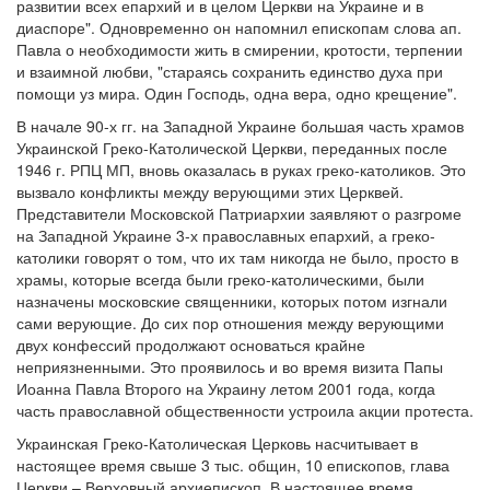
развитии всех епархий и в целом Церкви на Украине и в
диаспоре". Одновременно он напомнил епископам слова ап.
Павла о необходимости жить в смирении, кротости, терпении
и взаимной любви, "стараясь сохранить единство духа при
помощи уз мира. Один Господь, одна вера, одно крещение".
В начале 90-х гг. на Западной Украине большая часть храмов
Украинской Греко-Католической Церкви, переданных после
1946 г. РПЦ МП, вновь оказалась в руках греко-католиков. Это
вызвало конфликты между верующими этих Церквей.
Представители Московской Патриархии заявляют о разгроме
на Западной Украине 3-х православных епархий, а греко-
католики говорят о том, что их там никогда не было, просто в
храмы, которые всегда были греко-католическими, были
назначены московские священники, которых потом изгнали
сами верующие. До сих пор отношения между верующими
двух конфессий продолжают основаться крайне
неприязненными. Это проявилось и во время визита Папы
Иоанна Павла Второго на Украину летом 2001 года, когда
часть православной общественности устроила акции протеста.
Украинская Греко-Католическая Церковь насчитывает в
настоящее время свыше 3 тыс. общин, 10 епископов, глава
Церкви – Верховный архиепископ. В настоящее время