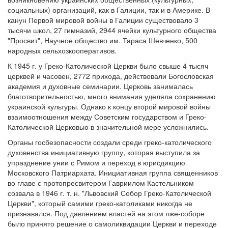
социальных) организаций, как в Галиции, так и в Америке. В
канун Первой мировой войны в Галиции существовало 3
тысячи школ, 27 гимназий, 2944 ячейки культурного общества
"Просвит", Научное общество им. Тараса Шевченко, 500
народных сельхозкооперативов.
К 1945 г. у Греко-Католической Церкви было свыше 4 тысяч
церквей и часовен, 2772 прихода, действовали Богословская
академия и духовные семинарии. Церковь занималась
благотворительностью, много внимания уделяла сохранению
украинской культуры. Однако к концу второй мировой войны
взаимоотношения между Советским государством и Греко-
Католической Церковью в значительной мере усложнились.
Органы госбезопасности создали среди греко-католического
духовенства инициативную группу, которая выступила за
упразднение унии с Римом и переход в юрисдикцию
Московского Патриархата. Инициативная группа священников
во главе с протопресвитером Гавриилом Кастельником
созвала в 1946 г. т. н. "Львовский Собор Греко-Католической
Церкви", который самими греко-католиками никогда не
признавался. Под давлением властей на этом лже-соборе
было принято решение о самоликвидации Церкви и переходе