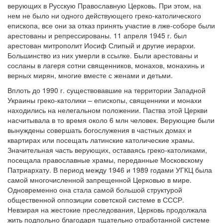
верующих в Русскую Православную Церковь. При этом, на
нем не было ни одного действующего греко-католического
епископа, все они за отказ принять участие в лже-соборе были
арестованы и репрессированы. 11 апреля 1945 г. был
арестован митрополит Иосиф Слипый и другие иерархи.
Большинство из них умерли в ссылке. Были арестованы и
сосланы в лагеря сотни священников, монахов, монахинь и
верных мирян, многие вместе с женами и детьми.
Вплоть до 1990 г. существовавшие на территории Западной
Украины греко-католики – епископы, священники и монахи
находились на нелегальном положении. Паства этой Церкви
насчитывала в то время около 6 млн человек. Верующие были
вынуждены совершать богослужения в частных домах и
квартирах или посещать латинские католические храмы.
Значительная часть верующих, оставаясь греко-католиками,
посещала православные храмы, переданные Московскому
Патриархату. В период между 1946 и 1989 годами УГКЦ была
самой многочисленной запрещенной Церковью в мире.
Одновременно она стала самой большой структурой
общественной оппозиции советской системе в СССР.
Невзирая на жестокие преследования, Церковь продолжала
жить подпольно благодаря тщательно отработанной системе