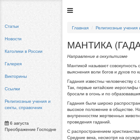
Статьи
Главная
Религиозные учения 
Новости
МАНТИКА (ГАД
Католики в России
Направление в оккультизме
Галерея
Мантикой называют совокупность 
выяснения воли богов и духов по 
Викторины
Гадания известны человечеству с 
Так, первые китайские иероглифы
Ссылки
бросали в огонь и по образовавши
Религиозные учения и
Гадания были широко распростран
секты, справочник
высокое положение в обществе. На
внутренностям жертвенных животны
проведения гаданий.
6 августа
Преображение Господне
С распространением христианства 
Средние века, несмотря на осужде