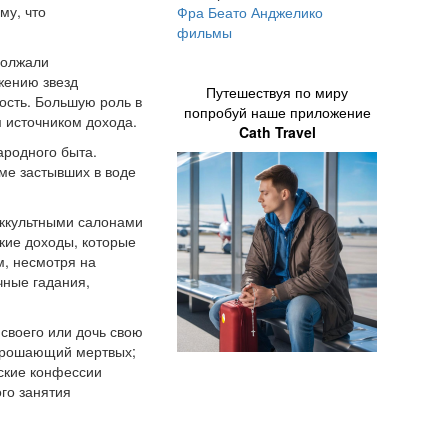
му, что
Фра Беато Анджелико
фильмы
должали
жению звезд
Путешествуя по миру
ность. Большую роль в
попробуй наше приложение
м источником дохода.
Cath Travel
ародного быта.
ме застывших в воде
оккультными салонами
кие доходы, которые
м, несмотря на
чные гадания,
своего или дочь свою
опрошающий мертвых;
нские конфессии
го занятия