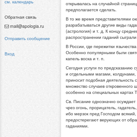
см. календарь
открывалась на случайной странице
предполагается сделать.
Обратная связь
В то же время представителями ок
разрабатываться другие виды гада
mail@apologia.ru
(астрология) и т. д. К концу сред
распространении гаданий сыграли 
Отправить сообщение
В России, где пережитки язычеств
Особенно популярными были свято
Вход
капель воска и т. п.
Сегодня услуги по предсказанию 
и отдельными магами, колдунами, 
приносит подобная деятельность 
множество случаев откровенного 
особенно на специальных картах Т
Св. Писание однозначно осуждает 
чрез огонь, прорицатель, гадател
ибо мерзок пред Господом всякий, 
предостерегают верующих от обра
гаданиями.