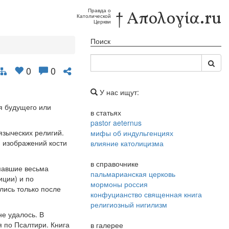
Правда о
† Απολογία.ru
Католической
Церкви
Поиск
0
0
У нас ищут:
я будущего или
в статьях
pastor aeternus
языческих религий.
мифы об индульгенциях
 изображений кости
влияние католицизма
в справочнике
мавшие весьма
пальмарианская церковь
иции) и по
мормоны россия
лись только после
конфуцианство священная книга
религиозный нигилизм
е удалось. В
 по Псалтири. Книга
в галерее