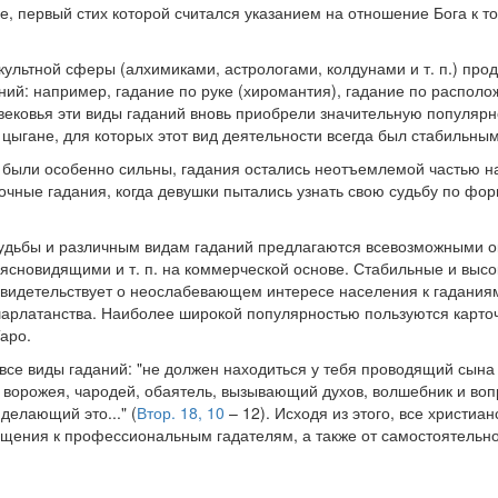
, первый стих которой считался указанием на отношение Бога к то
культной сферы (алхимиками, астрологами, колдунами и т. п.) про
ний: например, гадание по руке (хиромантия), гадание по располо
невековья эти виды гаданий вновь приобрели значительную популяр
цыгане, для которых этот вид деятельности всегда был стабильны
а были особенно сильны, гадания остались неотъемлемой частью н
чные гадания, когда девушки пытались узнать свою судьбу по фор
судьбы и различным видам гаданий предлагаются всевозможными 
ясновидящими и т. п. на коммерческой основе. Стабильные и высо
свидетельствует о неослабевающем интересе населения к гадания
шарлатанства. Наиболее широкой популярностью пользуются карто
аро.
все виды гаданий: "не должен находиться у тебя проводящий сына 
ь, ворожея, чародей, обаятель, вызывающий духов, волшебник и в
делающий это..." (
Втор. 18, 10
– 12). Исходя из этого, все христиа
щения к профессиональным гадателям, а также от самостоятельно