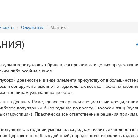
и секты
Оккультизм
Мантика
АНИЯ)
оккультных ритуалов и обрядов, совершаемых с целью предсказани
каким-либо особым знакам.
глубокой древности и в виде элемента присутствуют в большинстве 
 были обнаружены именно на гадательных костях. После нанесения
мся трещинам узнавали волю богов.
ены в Древнем Риме, где их совершали специальные жрецы, зани
иболее популярным было гадание по полету и голосам птиц (аусп
х (гаруспиции). Практически все ответственные решения принима
популярность гаданий уменьшилась, однако изжить их полностью н
ние Церковью подобных действий, нередко практиковались гадания