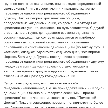
групп не являются статичными, они проходят определенный
эволюционный путь в своем учении и практике, зачастую
Обратная связь
переходя от одного типа религиозного объединения к
mail@apologia.ru
другому. Так, некоторые христианские общины,
определяемые как деноминации, со временем отходят от
Отправить сообщение
христианского учения, становясь на путь сектантства. С другой
стороны, часть групп, до недавнего времени однозначно
воспринимавшихся как секты, отказываются от наиболее
Вход
сомнительных положений своего учения, постепенно
приближаясь к христианским деноминациям (по такому пути, в
частности, следуют "Адвентисты седьмого дня", "Всемирная
Церковь Бога и др.). Группы, находящиеся в процессе
перехода от одного типа религиозного объединения к другому
(между сектами и деноминациями), статус которых в
настоящее время с трудом поддается определению, также
отнесены нами к разряду квазиденоминаций.
Существует ряд групп, которые называют себя
"внеденоминационными", т. е. не принадлежащими ни к одной
деноминации. Обычно они говорят о себе: "Мы – просто
христиане" (это, в частности, заявляют члены "Поместной
Церкви"). Такое утверждение, несомненно, является не более
чем "рекламным трюком", стремящимся представить эти