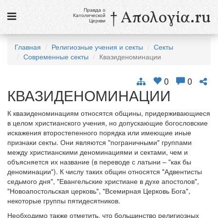
Правда о
† Απολογία.ru
Католической
Церкви
Статьи
Главная
Религиозные учения и секты
Секты
Современные секты
Квазиденоминации
Новости
Католики в России
0
0
КВАЗИДЕНОМИНАЦИИ
Галерея
К квазиденоминациям относятся общины, придерживающиеся
Викторины
в целом христианского учения, но допускающие богословские
искажения второстепенного порядка или имеющие иные
Ссылки
признаки секты. Они являются "пограничными" группами
между христианскими деноминациями и сектами, чем и
Религиозные учения и секты, справочник
объясняется их название (в переводе с латыни – "как бы
деноминации"). К числу таких общин относятся "Адвентисты
седьмого дня", "Евангельские христиане в духе апостолов",
10 августа
"Новоапостольская церковь", "Всемирная Церковь Бога",
Св. Лаврентий, диакон и мученик
некоторые группы пятидесятников.
см. календарь
Необходимо также отметить, что большинство религиозных