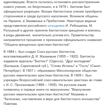
единоверцам. Власти пытались остановить распространение
нового учения, но безуспешно, и в 1879 г. баптизм был
официально разрешен. Вскоре баптистское учение приобрело
сторонников и среди русского населения. Возникли общины
на Украине, в Закавказье и Прибалтике. Некоторые видные
представители российского
штундизма
И. Рябошапка, М.
Ратушный и другие приняли баптистское крещение и влились
в ряды движения, значительно усилив его. Правительству
направляется прошение о признании официального названия:
"Община крещенных христиан-баптистов".
В 1884 г. был создан Союз русских баптистов,
возглавлявшийся Д. И. Мазаевым (1855 – 1922). Баптисты
издавали журналы "Баптист" (Одесса), "Друг молодежи"
(Балашов, Саратовской губ.), "Слово Истины" и "Гость" (Санкт-
Петербург). В 1907 г. образовано Миссионерское общество
русских евангельских христиан-баптистов. В 1909 г. был
учрежден Всероссийский союз евангельских христиан во главе
с И. С. Прохановым (1869 – 1935). На русском языке
появились и первые книги по вероучению: "Вероучение
русских евангельских христиан-баптистов" Мазаева и
"Катехизис, наставление в вере для баптистского юношества"
Павлова.