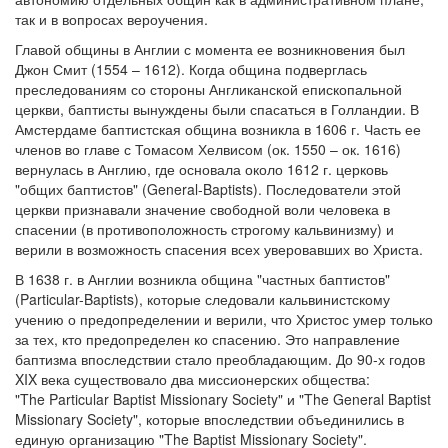
так и в вопросах вероучения.
Обратная связь
Главой общины в Англии с момента ее возникновения был
mail@apologia.ru
Джон Смит (1554 – 1612). Когда община подверглась
преследованиям со стороны Англиканской епископальной
Отправить сообщение
церкви, баптисты вынуждены были спасаться в Голландии. В
Амстердаме баптистская община возникла в 1606 г. Часть ее
членов во главе с Томасом Хелвисом (ок. 1550 – ок. 1616)
Вход
вернулась в Англию, где основала около 1612 г. церковь
"общих баптистов" (General-Baptists). Последователи этой
церкви признавали значение свободной воли человека в
спасении (в противоположность строгому кальвинизму) и
верили в возможность спасения всех уверовавших во Христа.
В 1638 г. в Англии возникла община "частных баптистов"
(Particular-Baptists), которые следовали кальвинистскому
учению о предопределении и верили, что Христос умер только
за тех, кто предопределен ко спасению. Это направление
баптизма впоследствии стало преобладающим. До 90-х годов
XIX века существовало два миссионерских общества:
"The Particular Baptist Missionary Society" и "The General Baptist
Missionary Society", которые впоследствии объединились в
единую организацию "The Baptist Missionary Society".