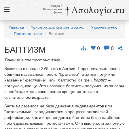
Правда о
† Απολογία.ru
Католической
Церкви
Статьи
Главная
Религиозные учения и секты
Христианство
Протестантизм
Баптизм
Новости
БАПТИЗМ
Католики в России
0
0
Галерея
Течение в протестантизме
Возникло в начале XVII века в Англии. Первоначально члены
Викторины
общины назывались просто "братьями", а затем получили
название "крестящие", или "баптисты" от греч.
baptize
–
Ссылки
погружаю, крещу. Это название баптисты получили из-за веры
в необходимость совершения крещения только в
Религиозные учения и секты, справочник
сознательном возрасте.
Баптизм развился на базе движения индепендентов или
9 августа
"независимых", зародившегося в процессе английской
Св. Тереза Бенедикта Креста, дева и мученица
реформации. Как и индепенденты, баптисты были наиболее
последовательными протестантами. Они выступали за полную
см. календарь
автономию отдельных общин как в административном плане,