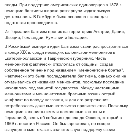
плоды. При поддержке американских единоверцев в 1878 г.
немецкие баптисты широко развернули издательскую
деятельность. В Гамбурге была основана школа для
подготовки проповедников.
Из Германии баптизм проник на территорию Австрии, Дании,
Швеции, Голландии, Румынии и Болгарии.
В Российской империи идеи баптизма стали распространяться
в конце XIX в. среди немецких колонистов-меннонитов в
Екатеринославской и Таврической губерниях. Часть
меннонитов фактически откололась от общины, создав
собственное течение под названием "меннонитские братья".
Фактически это были последователи баптизма, однако они не
отказывались от названия меннонитов, поскольку последние
находились под защитой государства. Между настоящими
меннонитами и меннонитскими братьями возник острый
конфликт по поводу названия, и для его разрешения
потребовалось даже вмешательство правительства. Поскольку
немецкие колонисты имели постоянные контакты с
Германией, весть об событиях дошла до Онкена, который в
1869 г. посетил Россию. Он был арестован, но вскоре
выпущен и смог оказать значительную поддержку своим