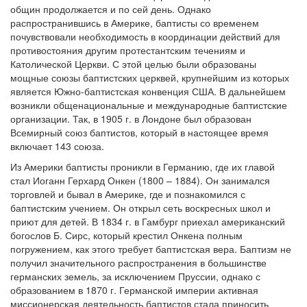
общин продолжается и по сей день. Однако
распространившись в Америке, баптисты со временем
почувствовали необходимость в координации действий для
противостояния другим протестантским течениям и
Католической Церкви. С этой целью были образованы
мощные союзы баптистских церквей, крупнейшим из которых
является Южно-баптистская конвенция США. В дальнейшем
возникли общенациональные и международные баптистские
организации. Так, в 1905 г. в Лондоне был образован
Всемирный союз баптистов, который в настоящее время
включает 143 союза.
Из Америки баптисты проникли в Германию, где их главой
стал Иоганн Герхард Онкен (1800 – 1884). Он занимался
торговлей и бывал в Америке, где и познакомился с
баптистским учением. Он открыл сеть воскресных школ и
приют для детей. В 1834 г. в Гамбург приехал американский
богослов Б. Сирс, который крестил Онкена полным
погружением, как этого требует баптистская вера. Баптизм не
получил значительного распространения в большинстве
германских земель, за исключением Пруссии, однако с
образованием в 1870 г. Германской империи активная
миссионерская деятельность баптистов стала приносить