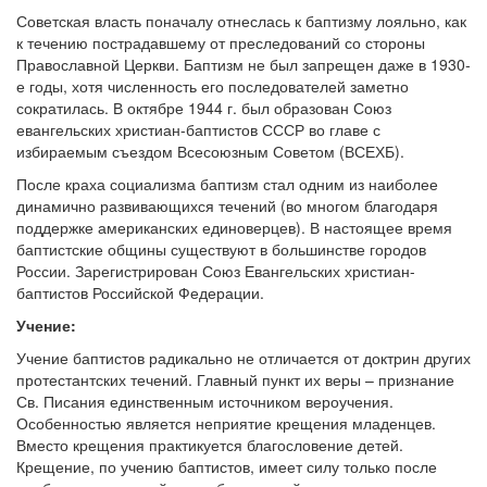
Советская власть поначалу отнеслась к баптизму лояльно, как
к течению пострадавшему от преследований со стороны
Православной Церкви. Баптизм не был запрещен даже в 1930-
е годы, хотя численность его последователей заметно
сократилась. В октябре 1944 г. был образован Союз
евангельских христиан-баптистов СССР во главе с
избираемым съездом Всесоюзным Советом (ВСЕХБ).
После краха социализма баптизм стал одним из наиболее
динамично развивающихся течений (во многом благодаря
поддержке американских единоверцев). В настоящее время
баптистские общины существуют в большинстве городов
России. Зарегистрирован Союз Евангельских христиан-
баптистов Российской Федерации.
Учение:
Учение баптистов радикально не отличается от доктрин других
протестантских течений. Главный пункт их веры – признание
Св. Писания единственным источником вероучения.
Особенностью является неприятие крещения младенцев.
Вместо крещения практикуется благословение детей.
Крещение, по учению баптистов, имеет силу только после