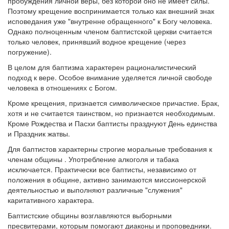
пробуждения личной веры, без которой оно не имеет силы.
Поэтому крещение воспринимается только как внешний знак
исповедания уже "внутренне обращенного" к Богу человека.
Однако полноценным членом баптистской церкви считается
только человек, принявший водное крещение (через
погружение).
В целом для баптизма характерен рационалистический
подход к вере. Особое внимание уделяется личной свободе
человека в отношениях с Богом.
Кроме крещения, признается символическое причастие. Брак,
хотя и не считается таинством, но признается необходимым.
Кроме Рождества и Пасхи баптисты празднуют День единства
и Праздник жатвы.
Для баптистов характерны строгие моральные требования к
членам общины . Употребление алкоголя и табака
исключается. Практически все баптисты, независимо от
положения в общине, активно занимаются миссионерской
деятельностью и выполняют различные "служения"
каритативного характера.
Баптистские общины возглавляются выборными
пресвитерами, которым помогают диаконы и проповедники.