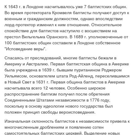
К 1643 г. в Лондоне насчитывалось уже 7 баптистских общин.
Во время протектората Кромвеля баптисты получают доступ к
военным и гражданским должностям, однако впоследствии
лорд-протектор изменил к ним отношение. Относительное
спокойствие для баптистов наступило с восшествием на
престол Вильгельма Оранского. В 1689 г. уполномоченные от
100 баптистских общин составили в Лондоне собственное
"Исповедание веры".
Спасаясь от преследований, многие баптисты бежали в
Америку и Австралию. Первая баптистская община в Америке
была учреждена в 1639 г. бывшим пуританином Роджером
Уильямсом, основателем штата Род-Айленд, переселившимся
в Новый Свет в 1631 г. Первая община баптистов в Америке
насчитывала всего 12 человек. Особенно широкое
распространение баптизм получил после обретения
Соединенными Штатами независимости в 1776 году,
поскольку в основу идеологии нового государства был
положен принцип свободы вероисповедания.
Изначальная склонность баптистов к независимости привела к
многочисленным дроблениям и появлению сотен
самостоятельных баптистских церквей. Выделение новых