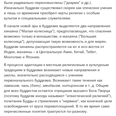
были радикально переосмыслены ("дхарма" и др.).
Изначально буддизм существовал скорее как этическое учение
Обратная связь
и лишь со временем приобрел черты религии с особым
mail@apologia.ru
культом и специальными служителями.
В начале новой эры в буддизме выделяется два направления:
Отправить сообщение
хинаяна ("Малая колесница"), предполагающая, что спасение
возможно только в монашестве, и махаяна ("Большая
Вход
колесница"), допускающая такую возможность и для мирян.
Буддизм хинаяны распространяется на юг и юго-восток от
Индии, махаяны – в Центральную Азию, Китай, Тибет,
Монголию и Японию.
В процессе адаптации к местным религиозным и культурным
традициям в буддизме возникают новые направления и
школы, значительно расходящиеся с учением
первоначального буддизма. Возникают такие течения как
ламаизм, чань (дзен), амидаизм, нитирэнизм
и т. д. Общим
для всех буддистов остается отрицание высшего Бога-Творца
(поэтому буддизм иногда называют "атеистической религией"),
почитание Будды и стремление к "нирване", как конечной цели
освобождения от круга перевоплощений. В то же время сами
перечисленные понятия трактуются по-разному.