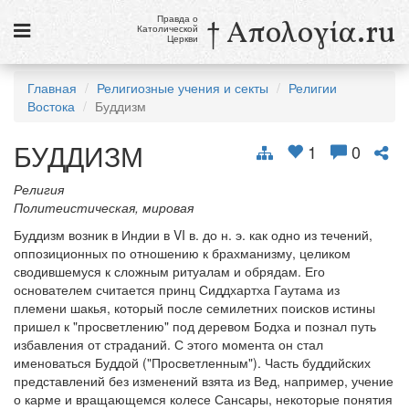
Правда о
† Απολογία.ru
Католической
Церкви
Статьи
Главная
Религиозные учения и секты
Религии
Востока
Буддизм
Новости
БУДДИЗМ
Католики в России
1
0
Галерея
Религия
Политеистическая, мировая
Викторины
Буддизм возник в Индии в VI в. до н. э. как одно из течений,
оппозиционных по отношению к брахманизму, целиком
Ссылки
сводившемуся к сложным ритуалам и обрядам. Его
основателем считается принц Сиддхартха Гаутама из
Религиозные учения и секты, справочник
племени шакья, который после семилетних поисков истины
пришел к "просветлению" под деревом Бодха и познал путь
9 августа
избавления от страданий. С этого момента он стал
Св. Тереза Бенедикта Креста, дева и мученица
именоваться Буддой ("Просветленным"). Часть буддийских
представлений без изменений взята из Вед, например, учение
см. календарь
о карме и вращающемся колесе Сансары, некоторые понятия