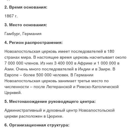
2. Время основания:
Обратная связь
1867 г.
mail@apologia.ru
3. Место основания:
Отправить сообщение
Гамбург, Германия
4. Регион распространения:
Вход
Новоапостольская церковь имеет последователей в 180
странах мира. В настоящее время церковь насчитывает около
7 000 000 членов. Из них 3 400 000 в Африке и 1 000 000 в
Азии. Очень много последователей в Индии и в Заире. В
Европе – более 500 000 человек. В Германии
Новоапостольская церковь занимает третье место по
численности – после Лютеранской и Римско-Католической
Церквей.
5. Местонахождение руководящего центра:
Административный и духовный центр Новоапостольской
церкви расположен в Цюрихе.
6. Организационная структура: