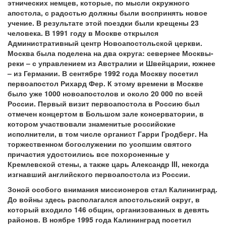
этнических немцев, которые, по мысли окружного
апостола, с радостью должны были воспринять новое
учение. В результате этой поездки были крещены 23
человека. В 1991 году в Москве открылся
Административный центр Новоапостольской церкви.
Москва была поделена на два округа: севернее Москвы-
реки – с управлением из Австралии и Швейцарии, южнее
– из Германии. В сентябре 1992 года Москву посетил
первоапостол Рихард Фер. К этому времени в Москве
было уже 1000 новоапостолов и около 20 000 по всей
России. Первый визит первоапостола в Россию был
отмечен концертом в Большом зале консерватории, в
котором участвовали знаменитые российские
исполнители, в том числе органист Гарри Гродберг. На
торжественном богослужении по усопшим святого
причастия удостоились все похороненные у
Кремлевской стены, а также царь Александр III, некогда
изгнавший английского первоапостола из России.
Зоной особого внимания миссионеров стал Калининград.
До войны здесь располагался апостольский округ, в
который входило 146 общин, организованных в девять
районов. В ноябре 1995 года Калининград посетил