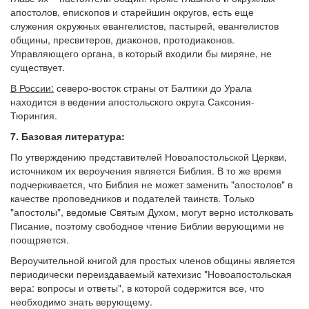
апостолов, епископов и старейшин округов, есть еще
служения окружных евангелистов, пастырей, евангелистов
общины, пресвитеров, диаконов, протодиаконов.
Управляющего органа, в который входили бы миряне, не
существует.
В России:
северо-восток страны от Балтики до Урала
находится в ведении апостольского округа Саксония-
Тюрингия.
7. Базовая литература:
По утверждению представителей Новоапостольской Церкви,
источником их вероучения является Библия. В то же время
подчеркивается, что Библия не может заменить "апостолов" в
качестве проповедников и подателей таинств. Только
"апостолы", ведомые Святым Духом, могут верно истолковать
Писание, поэтому свободное чтение Библии верующими не
поощряется.
Вероучительной книгой для простых членов общины является
периодически переиздаваемый катехизис "Новоапостольская
вера: вопросы и ответы", в которой содержится все, что
необходимо знать верующему.