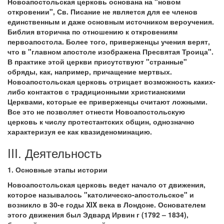
Новоапостольская церковь основана на "новом
откровении", Св. Писание не является для ее членов
единственным и даже основным источником вероучения.
Библия вторична по отношению к откровениям
первоапостола. Более того, приверженцы учения верят,
что в "главном апостоле изображена Пресвятая Троица".
В практике этой церкви присутствуют "странные"
обряды, как, например, причащение мертвых.
Новоапостольская церковь отрицает возможность каких-
либо контактов с традиционными христианскими
Церквами, которые ее приверженцы считают ложными.
Все это не позволяет отнести Новоапостольскую
церковь к числу протестантских общин, однозначно
характеризуя ее как квазиденоминацию.
III. Деятельность
1. Основные этапы истории
Новоапостольская церковь ведет начало от движения,
которое называлось "католическо-апостольское" и
возникло в 30-е годы XIX века в Лондоне. Основателем
этого движения был Эдвард Ирвин г (1792 – 1834),