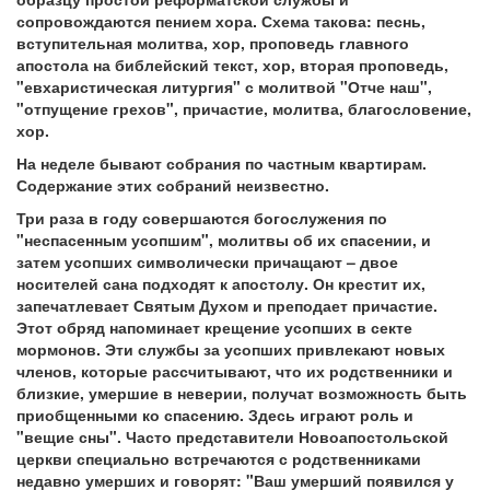
сопровождаются пением хора. Схема такова: песнь,
вступительная молитва, хор, проповедь главного
апостола на библейский текст, хор, вторая проповедь,
"евхаристическая литургия" с молитвой "Отче наш",
"отпущение грехов", причастие, молитва, благословение,
хор.
На неделе бывают собрания по частным квартирам.
Содержание этих собраний неизвестно.
Три раза в году совершаются богослужения по
"неспасенным усопшим", молитвы об их спасении, и
затем усопших символически причащают – двое
носителей сана подходят к апостолу. Он крестит их,
запечатлевает Святым Духом и преподает причастие.
Этот обряд напоминает крещение усопших в секте
мормонов. Эти службы за усопших привлекают новых
членов, которые рассчитывают, что их родственники и
близкие, умершие в неверии, получат возможность быть
приобщенными ко спасению. Здесь играют роль и
"вещие сны". Часто представители Новоапостольской
церкви специально встречаются с родственниками
недавно умерших и говорят: "Ваш умерший появился у