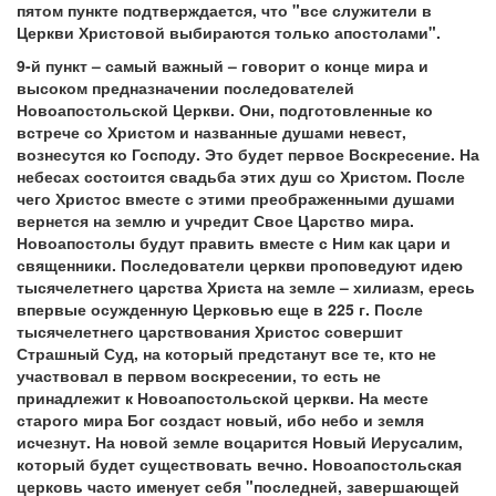
пятом пункте подтверждается, что "все служители в
Церкви Христовой выбираются только апостолами".
9-й пункт – самый важный – говорит о конце мира и
высоком предназначении последователей
Новоапостольской Церкви. Они, подготовленные ко
встрече со Христом и названные душами невест,
вознесутся ко Господу. Это будет первое Воскресение. На
небесах состоится свадьба этих душ со Христом. После
чего Христос вместе с этими преображенными душами
вернется на землю и учредит Свое Царство мира.
Новоапостолы будут править вместе с Ним как цари и
священники. Последователи церкви проповедуют идею
тысячелетнего царства Христа на земле – хилиазм, ересь
впервые осужденную Церковью еще в 225 г. После
тысячелетнего царствования Христос совершит
Страшный Суд, на который предстанут все те, кто не
участвовал в первом воскресении, то есть не
принадлежит к Новоапостольской церкви. На месте
старого мира Бог создаст новый, ибо небо и земля
исчезнут. На новой земле воцарится Новый Иерусалим,
который будет существовать вечно. Новоапостольская
церковь часто именует себя "последней, завершающей