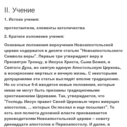
II. Учение
1. Истоки учения:
протестантизм, элементы католичества
2. Краткое изложение учения:
Основные положения вероучения Новоапостольской
церкви содержатся в десяти статьях "Новоапостольского
Символа веры". Первые три утверждают веру в
Пресвятую Троицу, в Иисуса Христа, Сына Божия, и
Святого Духа, во святую единую Апостольскую Церковь,
в воскресение мертвых и вечную жизнь. С некоторыми
допущениями эти статьи выглядят вполне традиционно.
Но со статьи 4-й вводятся новые положения, которые
никак не могут быть признаны традиционными
христианскими Церквами. Так, утверждается, что
"Господь Иисус правит Своей Церковью через живущих
апостолов, ... которых Он послал и еще посылает". То
есть вся полнота духовной власти присваивается
руководителям Новоапостольской церкви – совету
двенадцати апостолов и Первоапостолу. И далее, в