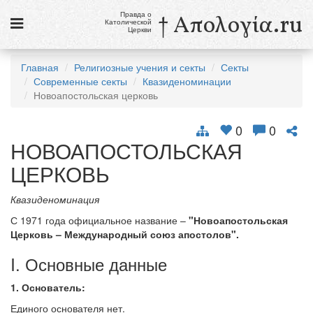
Правда о
† Απολογία.ru
Католической
Церкви
Статьи
Главная
Религиозные учения и секты
Секты
Современные секты
Квазиденоминации
Новости
Новоапостольская церковь
Католики в России
0
0
Галерея
НОВОАПОСТОЛЬСКАЯ
ЦЕРКОВЬ
Викторины
Ссылки
Квазиденоминация
С 1971 года официальное название –
"Новоапостольская
Религиозные учения и секты, справочник
Церковь – Международный союз апостолов".
I. Основные данные
10 августа
Св. Лаврентий, диакон и мученик
1. Основатель:
см. календарь
Единого основателя нет.