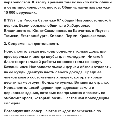
первоапостол. К этому времени там возникло пять общин
и семь миссионерских постов. Община насчитывала уже
15 000 верующих.
К 1997 г. в России было уже 67 общин Новоапостольской
церкви. Были созданы общины в Хабаровске,
Владивостоке, Южно-Сахалинске, на Камчатке, в Якутске,
Тюмени, Екатеринбурге, Кирове, Перми, Краснокамске.
2. Современная деятельность
Новоапостольская церковь содержит только дома для
престарелых и иногда клубы для молодежи. Никакой
благотворительной работы новоапостолы не ведут.
Каждый член Новоапостольской церкви обязан отдавать
на ее нужды десятую часть своего дохода. Среди ее
членов много состоятельных людей, которые кроме
десятины жертвуют большие суммы. Во многих странах
Новоапостольской церкви принадлежат земли и
церковные здания, которые всегда можно опознать по
эмблеме: крест, который возвышается над восходящим
солнцем.
Богослужения совершаются каждое воскресенье по
образцу простой реформатской службы и