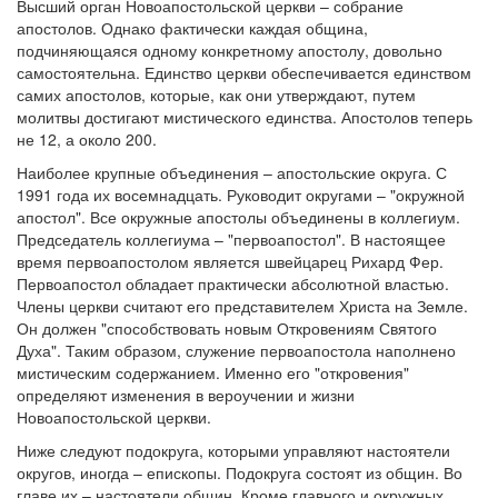
Высший орган Новоапостольской церкви – собрание
апостолов. Однако фактически каждая община,
подчиняющаяся одному конкретному апостолу, довольно
самостоятельна. Единство церкви обеспечивается единством
самих апостолов, которые, как они утверждают, путем
молитвы достигают мистического единства. Апостолов теперь
не 12, а около 200.
Наиболее крупные объединения – апостольские округа. С
1991 года их восемнадцать. Руководит округами – "окружной
апостол". Все окружные апостолы объединены в коллегиум.
Председатель коллегиума – "первоапостол". В настоящее
время первоапостолом является швейцарец Рихард Фер.
Первоапостол обладает практически абсолютной властью.
Члены церкви считают его представителем Христа на Земле.
Он должен "способствовать новым Откровениям Святого
Духа". Таким образом, служение первоапостола наполнено
мистическим содержанием. Именно его "откровения"
определяют изменения в вероучении и жизни
Новоапостольской церкви.
Ниже следуют подокруга, которыми управляют настоятели
округов, иногда – епископы. Подокруга состоят из общин. Во
главе их – настоятели общин. Кроме главного и окружных