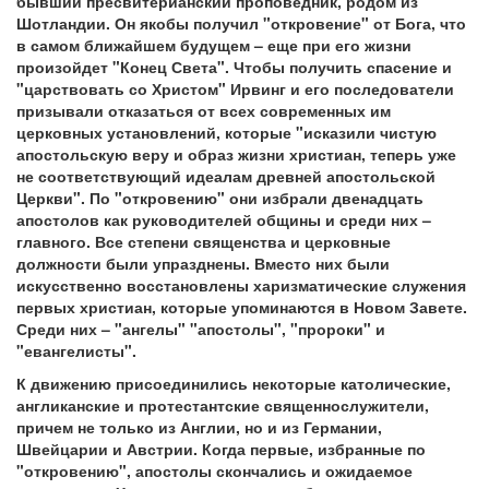
бывший пресвитерианский проповедник, родом из
Шотландии. Он якобы получил "откровение" от Бога, что
в самом ближайшем будущем – еще при его жизни
произойдет "Конец Света". Чтобы получить спасение и
"царствовать со Христом" Ирвинг и его последователи
призывали отказаться от всех современных им
церковных установлений, которые "исказили чистую
апостольскую веру и образ жизни христиан, теперь уже
не соответствующий идеалам древней апостольской
Церкви". По "откровению" они избрали двенадцать
апостолов как руководителей общины и среди них –
главного. Все степени священства и церковные
должности были упразднены. Вместо них были
искусственно восстановлены харизматические служения
первых христиан, которые упоминаются в Новом Завете.
Среди них – "ангелы" "апостолы", "пророки" и
"евангелисты".
К движению присоединились некоторые католические,
англиканские и протестантские священнослужители,
причем не только из Англии, но и из Германии,
Швейцарии и Австрии. Когда первые, избранные по
"откровению", апостолы скончались и ожидаемое