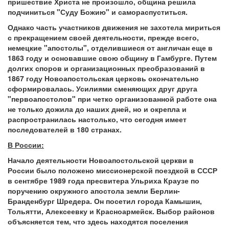
пришествие Христа не произошло, община решила
подчиниться "Суду Божию" и самораспуститься.
Однако часть участников движения не захотела мириться
с прекращением своей деятельности, прежде всего,
немецкие "апостолы", отделившиеся от англичан еще в
1863 году и основавшие свою общину в Гамбурге. Путем
долгих споров и организационных преобразований в
1867 году Новоапостольская церковь окончательно
сформировалась. Усилиями сменяющих друг друга
"первоапостолов" при четко организованной работе она
не только дожила до наших дней, но и окрепла и
распространилась настолько, что сегодня имеет
последователей в 180 странах.
В России:
Начало деятельности Новоапостольской церкви в
России было положено миссионерской поездкой в СССР
в сентябре 1989 года пресвитера Ульриха Краузе по
поручению окружного апостола земли Берлин-
Бранденбург Шредера. Он посетил города Камышин,
Тольятти, Алексеевку и Красноармейск. Выбор районов
объясняется тем, что здесь находятся поселения