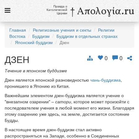
Правда о
† Απολογία.ru
Католической
Церкви
Статьи
Главная
Религиозные учения и секты
Религии
Востока
Буддизм
Буддизм в отдельных странах
Новости
Японский буддизм
Дзен
Католики в России
ДЗЕН
0
0
Галерея
Течение в японском буддизме
Викторины
Дзен является японской разновидностью
чань-буддизма
,
проникшего в Японию из Китая.
Ссылки
Важнейшим элементом дзен-буддизма является учение о
Религиозные учения и секты, справочник
"внезапном озарении" –
сатори
, которое может произойти с
последователем учения в любой момент его жизни. Благодаря
этому озарению уже здесь, на земле, достигается состояние
9 августа
Будды.
Св. Тереза Бенедикта Креста, дева и мученица
В настоящее время дзен-буддизм стал активно
см. календарь
распространяться на Западе, особенно в Соединенных