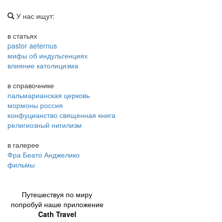
У нас ищут:
в статьях
pastor aeternus
мифы об индульгенциях
влияние католицизма
в справочнике
пальмарианская церковь
мормоны россия
конфуцианство священная книга
религиозный нигилизм
в галерее
Фра Беато Анджелико
фильмы
Путешествуя по миру
попробуй наше приложение
Cath Travel