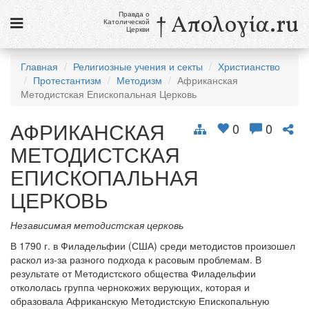
Правда о
† Απολογία.ru
Католической
Церкви
Статьи
Главная
Религиозные учения и секты
Христианство
Протестантизм
Методизм
Африканская
Новости
Методистская Епископальная Церковь
Католики в России
АФРИКАНСКАЯ
0
0
Галерея
МЕТОДИСТСКАЯ
Викторины
ЕПИСКОПАЛЬНАЯ
ЦЕРКОВЬ
Ссылки
Религиозные учения и секты, справочник
Независимая методистская церковь
В 1790 г. в Филадельфии (США) среди методистов произошел
9 августа
раскол из-за разного подхода к расовым проблемам. В
Св. Тереза Бенедикта Креста, дева и мученица
результате от Методистского общества Филадельфии
откололась группа чернокожих верующих, которая и
см. календарь
образовала Африканскую Методистскую Епископальную