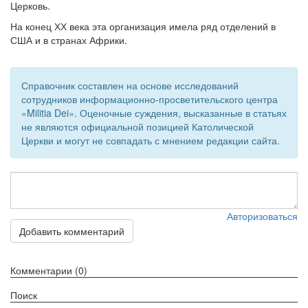
Церковь.
Обратная связь
На конец ХХ века эта организация имела ряд отделений в
США и в странах Африки.
mail@apologia.ru
Отправить сообщение
Справочник составлен на основе исследований
сотрудников информационно-просветительского центра
Вход
«Militia Dei». Оценочные суждения, высказанные в статьях
не являются официальной позицией Католической
Церкви и могут не совпадать с мнением редакции сайта.
Авторизоваться
Добавить комментарий
Комментарии (0)
Поиск