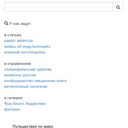
У нас ищут:
в статьях
pastor aeternus
мифы об индульгенциях
влияние католицизма
в справочнике
пальмарианская церковь
мормоны россия
конфуцианство священная книга
религиозный нигилизм
в галерее
Фра Беато Анджелико
фильмы
Путешествуя по миру