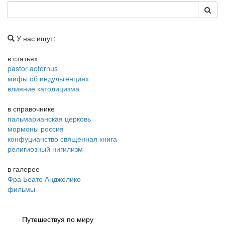
У нас ищут:
в статьях
pastor aeternus
мифы об индульгенциях
влияние католицизма
в справочнике
пальмарианская церковь
мормоны россия
конфуцианство священная книга
религиозный нигилизм
в галерее
Фра Беато Анджелико
фильмы
Путешествуя по миру