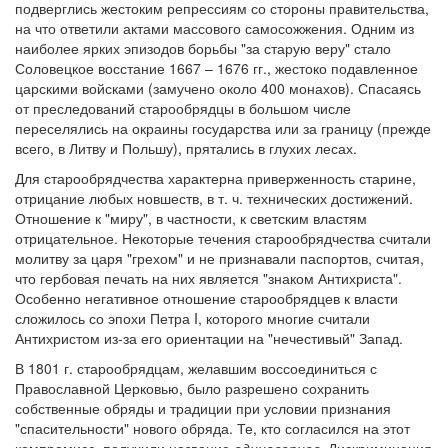
подверглись жестоким репрессиям со стороны правительства,
на что ответили актами массового самосожжения. Одним из
наиболее ярких эпизодов борьбы "за старую веру" стало
Соловецкое восстание 1667 – 1676 гг., жестоко подавленное
царскими войсками (замучено около 400 монахов). Спасаясь
от преследований старообрядцы в большом числе
переселялись на окраины государства или за границу (прежде
всего, в Литву и Польшу), прятались в глухих лесах.
Для старообрядчества характерна приверженность старине,
отрицание любых новшеств, в т. ч. технических достижений.
Отношение к "миру", в частности, к светским властям
отрицательное. Некоторые течения старообрядчества считали
молитву за царя "грехом" и не признавали паспортов, считая,
что гербовая печать на них является "знаком Антихриста".
Особенно негативное отношение старообрядцев к власти
сложилось со эпохи Петра I, которого многие считали
Антихристом из-за его ориентации на "нечестивый" Запад.
В 1801 г. старообрядцам, желавшим воссоединиться с
Православной Церковью, было разрешено сохранить
собственные обряды и традиции при условии признания
"спасительности" нового обряда. Те, кто согласился на этот