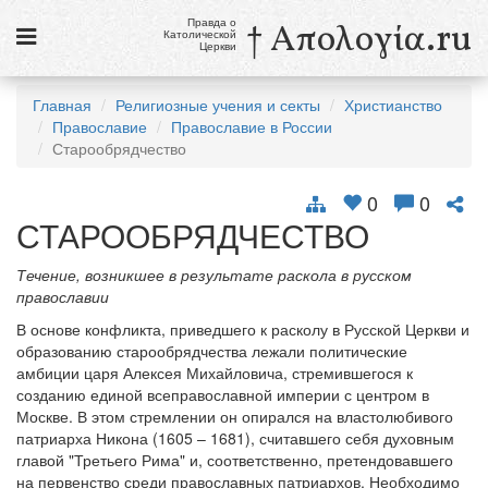
Правда о
† Απολογία.ru
Католической
Церкви
Статьи
Главная
Религиозные учения и секты
Христианство
Православие
Православие в России
Новости
Старообрядчество
Католики в России
0
0
Галерея
СТАРООБРЯДЧЕСТВО
Викторины
Течение, возникшее в результате раскола в русском
православии
Ссылки
В основе конфликта, приведшего к расколу в Русской Церкви и
образованию старообрядчества лежали политические
Религиозные учения и секты, справочник
амбиции царя Алексея Михайловича, стремившегося к
созданию единой всеправославной империи с центром в
9 августа
Москве. В этом стремлении он опирался на властолюбивого
Св. Тереза Бенедикта Креста, дева и мученица
патриарха Никона (1605 – 1681), считавшего себя духовным
главой "Третьего Рима" и, соответственно, претендовавшего
см. календарь
на первенство среди православных патриархов. Необходимо