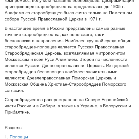
компромисс, получили название
единоверцев
. Дискриминация
приверженцев старообрядчества продолжалась до 1905 г.
Анафема со старообрядцев была снята только на Поместном
соборе Русской Православной Церкви в 1971 г.
В настоящее время в России представлены самые разные
течения старообрядчества, как поповского, так и
беспоповского направления. Наиболее крупной среди общин
старообрядцев-поповцев является Русская Православная
Старообрядческая Церковь, возглавляемая митрополитом
Московским и всея Руси Алимпием. Второй по численности
является Русская Древлеправославная Церковь. Из церквей
старообрядцев-беспоповцев наиболее значительными
являются: Древлеправославная Поморская Церковь и
Московская Община Христиан-Старообрядцев Поморского
согласия.
Старообрядчество распространено на Севере Европейской
части России и в Сибири, а также на Украине, в Белоруссии и
Прибалтике.
Разделы:
1.
Поповцы