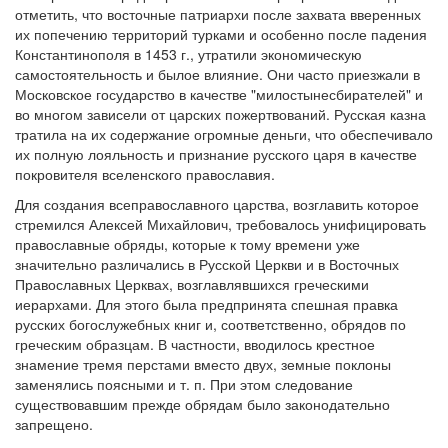
отметить, что восточные патриархи после захвата вверенных
их попечению территорий турками и особенно после падения
Обратная связь
Константинополя в 1453 г., утратили экономическую
mail@apologia.ru
самостоятельность и былое влияние. Они часто приезжали в
Московское государство в качестве "милостынесбирателей" и
Отправить сообщение
во многом зависели от царских пожертвований. Русская казна
тратила на их содержание огромные деньги, что обеспечивало
их полную лояльность и признание русского царя в качестве
Вход
покровителя вселенского православия.
Для создания всеправославного царства, возглавить которое
стремился Алексей Михайлович, требовалось унифицировать
православные обряды, которые к тому времени уже
значительно различались в Русской Церкви и в Восточных
Православных Церквах, возглавлявшихся греческими
иерархами. Для этого была предпринята спешная правка
русских богослужебных книг и, соответственно, обрядов по
греческим образцам. В частности, вводилось крестное
знамение тремя перстами вместо двух, земные поклоны
заменялись поясными и т. п. При этом следование
существовавшим прежде обрядам было законодательно
запрещено.