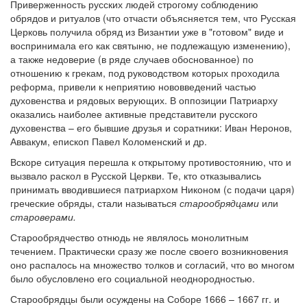
Приверженность русских людей строгому соблюдению
обрядов и ритуалов (что отчасти объясняется тем, что Русская
Церковь получила обряд из Византии уже в "готовом" виде и
воспринимала его как святыню, не подлежащую изменению),
а также недоверие (в ряде случаев обоснованное) по
отношению к грекам, под руководством которых проходила
реформа, привели к неприятию нововведений частью
духовенства и рядовых верующих. В оппозиции Патриарху
оказались наиболее активные представители русского
духовенства – его бывшие друзья и соратники: Иван Неронов,
Аввакум, епископ Павел Коломенский и др.
Вскоре ситуация перешла к открытому противостоянию, что и
вызвало раскол в Русской Церкви. Те, кто отказывались
принимать вводившиеся патриархом Никоном (с подачи царя)
греческие обряды, стали называться
старообрядцами
или
староверами.
Старообрядчество отнюдь не являлось монолитным
течением. Практически сразу же после своего возникновения
оно распалось на множество толков и согласий, что во многом
было обусловлено его социальной неоднородностью.
Старообрядцы были осуждены на Соборе 1666 – 1667 гг. и