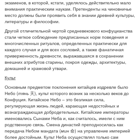
экзаменов, в которой, кстати, уделялось действительно мало
внимания практическим наукам. Претенденты на чиновничье
место должны были проявить себя в знании древней культуры,
литературы и философии.
Другой отличительной чертой средневекового конфуцианства
стали четкое соблюдение предписанных норм поведения и
многочисленных ритуалов, определенных практически для
каждого случая и для всех сословий, а также фанатичная
приверженность древности, выражавшаяся в сохранении
внешних атрибутов старины, покроя одежды, архитектуры,
домашней и храмовой утвари.
Культ
Основным предметом поклонения китайцев издревле было
Небо (
тянь
天), культ которого возник за несколько веков до
Конфуция. Китайское Небо – это безликая сила,
регулирующая жизнь людей, карающая недостойных и
вознаграждающая добродетельных. Китайские императоры
именовались Сынами Неба и, как считалось, имели с ним
родственную связь. Смена династий преподносилась как
передача Небом мандата (
мин
命) на управление империей
более достойным. Культ Неба осуществлял только сам