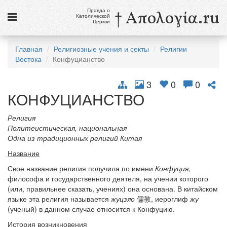
Правда о
† Απολογία.ru
Католической
Церкви
Статьи
Главная
Религиозные учения и секты
Религии
Востока
Конфуцианство
Новости
Католики в России
3
0
0
КОНФУЦИАНСТВО
Галерея
Религия
Викторины
Политеистическая, национальная
Одна из традиционных религий Китая
Ссылки
Название
Религиозные учения и секты, справочник
Свое название религия получила по имени
Конфуция
,
философа и государственного деятеля, на учении которого
(или, правильнее сказать, учениях) она основана. В китайском
8 августа
языке эта религия называется
жуцзяо
儒教, иероглиф
жу
Св. Доминик, священник
(ученый) в данном случае относится к Конфуцию.
см. календарь
История возникновения