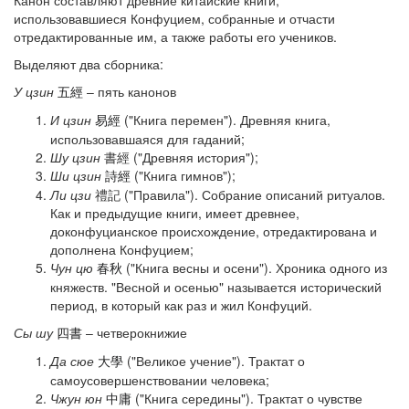
использовавшиеся Конфуцием, собранные и отчасти
отредактированные им, а также работы его учеников.
Выделяют два сборника:
У цзин
– пять канонов
五經
И цзин
("Книга перемен"). Древняя книга,
易經
использовавшаяся для гаданий;
Шу цзин
書經 ("Древняя история");
Ши цзин
("Книга гимнов");
詩經
Ли цзи
禮記 ("Правила"). Собрание описаний ритуалов.
Как и предыдущие книги, имеет древнее,
доконфуцианское происхождение, отредактирована и
дополнена Конфуцием;
Чун цю
("Книга весны и осени"). Хроника одного из
春秋
княжеств. "Весной и осенью" называется исторический
период, в который как раз и жил Конфуций.
Сы шу
– четверокнижие
四書
Да сюе
("Великое учение"). Трактат о
大學
самоусовершенствовании человека;
Чжун юн
("Книга середины"). Трактат о чувстве
中庸