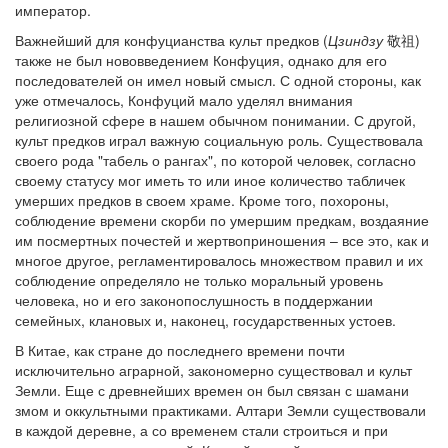
император.
Важнейший для конфуцианства культ предков (
Цзиндзу
敬祖)
также не был нововведением Конфуция, однако для его
последователей он имел новый смысл. С одной стороны, как
уже отмечалось, Конфуций мало уделял внимания
религиозной сфере в нашем обычном понимании. С другой,
культ предков играл важную социальную роль. Существовала
своего рода "табель о рангах", по которой человек, согласно
своему статусу мог иметь то или иное количество табличек
умерших предков в своем храме. Кроме того, похороны,
соблюдение времени скорби по умершим предкам, воздаяние
им посмертных почестей и жертвоприношения – все это, как и
многое другое, регламентировалось множеством правил и их
соблюдение определяло не только моральный уровень
человека, но и его законопослушность в поддержании
семейных, клановых и, наконец, государственных устоев.
В Китае, как стране до последнего времени почти
исключительно аграрной, закономерно существовал и культ
Земли. Еще с древнейших времен он был связан с шамани
змом и оккультными практиками. Алтари Земли существовали
в каждой деревне, а со временем стали строиться и при