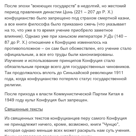
После эпохи "воюющих государств" в недолгий, но жестокий
период правления династии
Цинь
(221 – 207 до Р. Х.)
конфуцианство было запрещено под страхом смертной казни,
а все книги философа было приказано сжечь (что указывает
на то, что уже в то время учение приобрело заметное
влияние). Однако уже при ханьском императоре
У-Ди
(140 –
87 до Р. Х.) отношение к Конфуцию изменилось на
противоположное – он сам был обожествлен, его учение стало
официальным, а все его труды были канонизированы.
Изучение и использование принципов Конфуция стало
обязательным прежде всего для государственных чиновников.
Так продолжалось вплоть до Синьхайской революции 1911
года, когда конфуцианство потеряло статус государственной
религии.
После прихода к власти Коммунистической Партии Китая в
1949 году культ Конфуция был запрещен.
Священные тексты
Из священных текстов конфуцианцев перу самого Конфуция
не принадлежит ничего, кроме, возможно, книги "Чунцю",
которая однако меньше всех может раскрыть нам суть учения.
Канон составляют древние китайские книги,