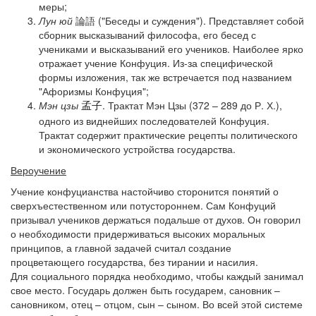
меры;
Лун юй
論語 ("Беседы и суждения"). Представляет собой
сборник высказываний философа, его бесед с
учениками и высказываний его учеников. Наиболее ярко
отражает учение Конфуция. Из-за специфической
формы изложения, так же встречается под названием
"Афоризмы Конфуция";
Мэн цзы
. Трактат Мэн Цзы (372 – 289 до Р. Х.),
孟子
одного из виднейших последователей Конфуция.
Трактат содержит практические рецепты политического
и экономического устройства государства.
Вероучение
Учение конфуцианства настойчиво сторонится понятий о
сверхъестественном или потустороннем. Сам Конфуций
призывал учеников держаться подальше от духов. Он говорил
о необходимости придерживаться высоких моральных
принципов, а главной задачей считал создание
процветающего государства, без тирании и насилия.
Для социального порядка необходимо, чтобы каждый занимал
свое место. Государь должен быть государем, сановник –
сановником, отец – отцом, сын – сыном. Во всей этой системе