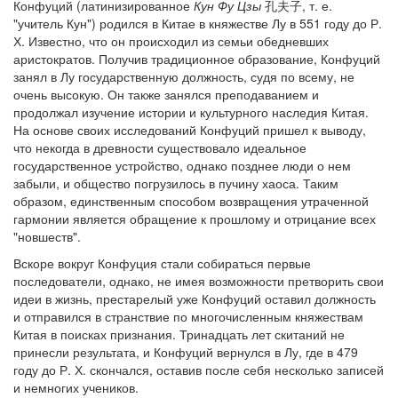
Конфуций (латинизированное
Кун Фу Цзы
孔夫子, т. е.
"учитель Кун") родился в Китае в княжестве Лу в 551 году до Р.
Х. Известно, что он происходил из семьи обедневших
аристократов. Получив традиционное образование, Конфуций
занял в Лу государственную должность, судя по всему, не
очень высокую. Он также занялся преподаванием и
продолжал изучение истории и культурного наследия Китая.
На основе своих исследований Конфуций пришел к выводу,
что некогда в древности существовало идеальное
государственное устройство, однако позднее люди о нем
забыли, и общество погрузилось в пучину хаоса. Таким
образом, единственным способом возвращения утраченной
гармонии является обращение к прошлому и отрицание всех
"новшеств".
Вскоре вокруг Конфуция стали собираться первые
последователи, однако, не имея возможности претворить свои
идеи в жизнь, престарелый уже Конфуций оставил должность
и отправился в странствие по многочисленным княжествам
Китая в поисках признания. Тринадцать лет скитаний не
принесли результата, и Конфуций вернулся в Лу, где в 479
году до Р. Х. скончался, оставив после себя несколько записей
и немногих учеников.