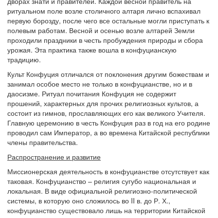
дворах знати и правителей. Каждой весной правитель на
ритуальном поле возле столичного алтаря лично вспахивал
первую борозду, после чего все остальные могли приступать к
полевым работам. Весной и осенью возле алтарей Земли
проходили праздники в честь пробуждения природы и сбора
урожая. Эта практика также вошла в конфуцианскую
традицию.
Культ Конфуция отличался от поклонения другим божествам и
занимал особое место не только в конфуцианстве, но и в
даосизме. Ритуал почитания Конфуция не содержит
прошений, характерных для прочих религиозных культов, а
состоит из гимнов, прославляющих его как великого Учителя.
Главную церемонию в честь Конфуция раз в год на его родине
проводил сам Император, а во времена Китайской республики
члены правительства.
Распространение и развитие
Миссионерская деятельность в конфуцианстве отсутствует как
таковая. Конфуцианство – религия сугубо национальная и
локальная. В виде официальной религиозно-политической
системы, в которую оно сложилось во II в. до Р. Х.,
конфуцианство существовало лишь на территории Китайской