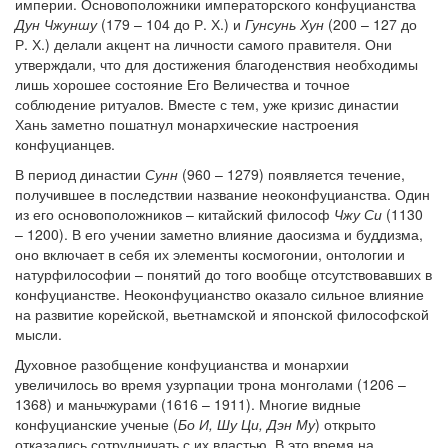
империи. Основоположники императорского конфуцианства
Дун Чжуншу
(179 – 104 до Р. Х.) и
Гунсунь Хун
(200 – 127 до
Р. Х.) делали акцент на личности самого правителя. Они
утверждали, что для достижения благоденствия необходимы
лишь хорошее состояние Его Величества и точное
соблюдение ритуалов. Вместе с тем, уже кризис династии
Хань заметно пошатнул монархические настроения
конфуцианцев.
В период династии
Сунн
(960 – 1279) появляется течение,
получившее в последствии название неоконфуцианства. Один
из его основоположников – китайский философ
Чжу Си
(1130
– 1200). В его учении заметно влияние даосизма и буддизма,
оно включает в себя их элементы космогонии, онтологии и
натурфилософии – понятий до того вообще отсутствовавших в
конфуцианстве. Неоконфуцианство оказало сильное влияние
на развитие корейской, вьетнамской и японской философской
мысли.
Духовное разобщение конфуцианства и монархии
увеличилось во время узурпации трона монголами (1206 –
1368) и маньчжурами (1616 – 1911). Многие видные
конфуцианские ученые (
Бо И, Шу Ци, Дэн Му
) открыто
отказались сотрудничать с их властью. В это время на