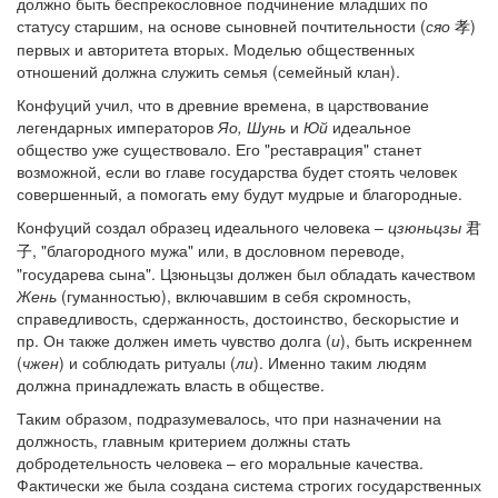
должно быть беспрекословное подчинение младших по
статусу старшим, на основе сыновней почтительности (
сяо
)
孝
первых и авторитета вторых. Моделью общественных
отношений должна служить семья (семейный клан).
Конфуций учил, что в древние времена, в царствование
легендарных императоров
Яо, Шунь
и
Юй
идеальное
общество уже существовало. Его "реставрация" станет
возможной, если во главе государства будет стоять человек
совершенный, а помогать ему будут мудрые и благородные.
Конфуций создал образец идеального человека –
цзюньцзы
君
, "благородного мужа" или, в дословном переводе,
子
"государева сына". Цзюньцзы должен был обладать качеством
Жень
(гуманностью), включавшим в себя скромность,
справедливость, сдержанность, достоинство, бескорыстие и
пр. Он также должен иметь чувство долга (
и
), быть искреннем
(
чжен
) и соблюдать ритуалы (
ли
). Именно таким людям
должна принадлежать власть в обществе.
Таким образом, подразумевалось, что при назначении на
должность, главным критерием должны стать
добродетельность человека – его моральные качества.
Фактически же была создана система строгих государственных