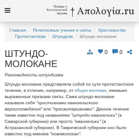
Правда о
† Απολογία.ru
Католической
Церкви
Статьи
Главная
Религиозные учения и секты
Христианство
Протестантизм
Штундизм
Штундо-молокане
Новости
ШТУНДО-
Католики в России
0
0
МОЛОКАНЕ
Галерея
Разновидность штундизма
Викторины
Штундо-молокане представляли собой по сути протестантское
Ссылки
течение, в отличие, например, от
общих молокан
, имевших
выраженные признаки секты. Сами штундо-молокане
Религиозные учения и секты, справочник
называли себя
"христианами евангельского
вероисповедания"
или
"пресвитерианами".
Данное течение
также известно под названиями
"штундо-евангелики"
(в
9 августа
Самарской губернии) или просто
"евангелики"
(в
Св. Тереза Бенедикта Креста, дева и мученица
Астраханской губернии). В Таврической губернии оно было
известно под именем
"новомолокан"
.
см. календарь