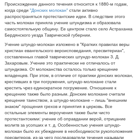
Происхождение данного течения относится к 1880-м годам,
когда среди
"Донских молокан"
стали активно
Обратная связь
распространяться протестантские идеи. В следствие этого
mail@apologia.ru
часть молокан приняла учение штундизма и образовала
самостоятельную общину. Ее центром стало село Астраханка
Отправить сообщение
Бердянского уезда Таврической губернии.
Учение штундо-молокан изложено в "Кратких правилах веры
Вход
христиан евангельского вероисповедания, пресвитериан",
составленных главой таврических штундо-молокан 3. Д.
Захаровым. Учение это практически не отличалось от
штундизма. От молоканства осталось только крещение
младенцев. При этом, в отличие от практики донских молокан,
крестивших в три погружения, штундо-молокане стали
крестить чрез единократное погружение. Отношение к
крещению также было разным. Донские молокане считали
крещение таинством, а штундо-молокане – лишь "внешним
знаком" прощения грехов и принятия в церковь. Все
остальные элементы вероучения также были чисто
протестантскими: учение об оправдании верой, отрицание
молитв за усопших и т. д. Особенностью учения штундо-
молокан было их убеждение в необходимости рукоположения
пресвитеров, из-за чего последователи течения называли