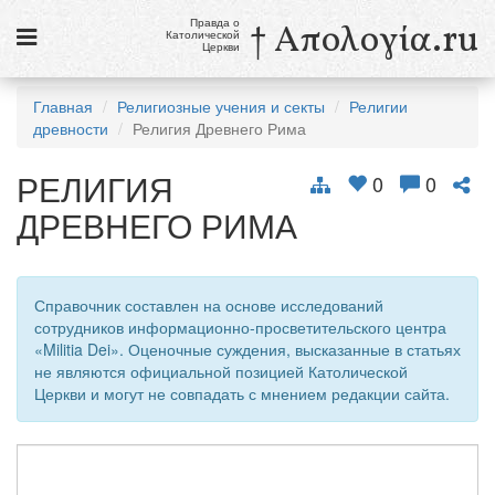
Правда о
† Απολογία.ru
Католической
Церкви
Статьи
Главная
Религиозные учения и секты
Религии
древности
Религия Древнего Рима
Новости
РЕЛИГИЯ
Католики в России
0
0
ДРЕВНЕГО РИМА
Галерея
Викторины
Справочник составлен на основе исследований
Ссылки
сотрудников информационно-просветительского центра
«Militia Dei». Оценочные суждения, высказанные в статьях
Религиозные учения и секты, справочник
не являются официальной позицией Католической
Церкви и могут не совпадать с мнением редакции сайта.
7 августа
Свв. Сикст II, папа, и сподвижники его, мученики
Св. Каэтан, священник