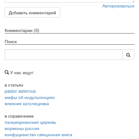
см. календарь
Авторизоваться
Добавить комментарий
Обратная связь
mail@apologia.ru
Комментарии (0)
Отправить сообщение
Поиск
Вход
У нас ищут:
в статьях
pastor aeternus
мифы об индульгенциях
влияние католицизма
в справочнике
пальмарианская церковь
мормоны россия
конфуцианство священная книга