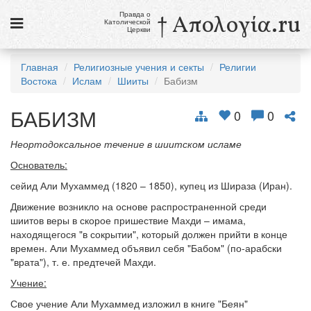
Правда о
† Απολογία.ru
Католической
Церкви
Статьи
Главная
Религиозные учения и секты
Религии
Востока
Ислам
Шииты
Бабизм
Новости
БАБИЗМ
Католики в России
0
0
Галерея
Неортодоксальное течение в шиитском исламе
Основатель:
Викторины
сейид Али Мухаммед (1820 – 1850), купец из Шираза (Иран).
Ссылки
Движение возникло на основе распространенной среди
шиитов веры в скорое пришествие Махди – имама,
Религиозные учения и секты, справочник
находящегося "в сокрытии", который должен прийти в конце
времен. Али Мухаммед объявил себя "Бабом" (по-арабски
8 августа
"врата"), т. е. предтечей Махди.
Св. Доминик, священник
Учение:
см. календарь
Свое учение Али Мухаммед изложил в книге "Беян"