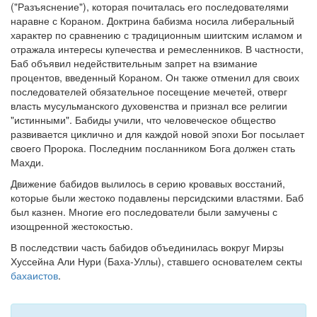
("Разъяснение"), которая почиталась его последователями
наравне с Кораном. Доктрина бабизма носила либеральный
Обратная связь
характер по сравнению с традиционным шиитским исламом и
mail@apologia.ru
отражала интересы купечества и ремесленников. В частности,
Баб объявил недействительным запрет на взимание
Отправить сообщение
процентов, введенный Кораном. Он также отменил для своих
последователей обязательное посещение мечетей, отверг
власть мусульманского духовенства и признал все религии
Вход
"истинными". Бабиды учили, что человеческое общество
развивается циклично и для каждой новой эпохи Бог посылает
своего Пророка. Последним посланником Бога должен стать
Махди.
Движение бабидов вылилось в серию кровавых восстаний,
которые были жестоко подавлены персидскими властями. Баб
был казнен. Многие его последователи были замучены с
изощренной жестокостью.
В последствии часть бабидов объединилась вокруг Мирзы
Хуссейна Али Нури (Баха-Уллы), ставшего основателем секты
бахаистов
.