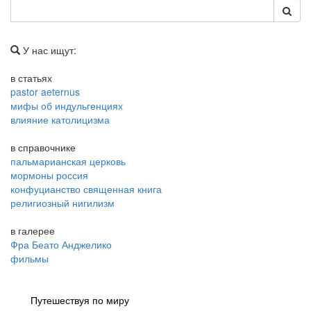
У нас ищут:
в статьях
pastor aeternus
мифы об индульгенциях
влияние католицизма
в справочнике
пальмарианская церковь
мормоны россия
конфуцианство священная книга
религиозный нигилизм
в галерее
Фра Беато Анджелико
фильмы
Путешествуя по миру