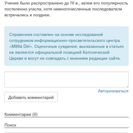
Учение было распространено до IV в., затем его популярность
постепенно угасла, хотя немногочисленные последователи
Обратная связь
встречались и позднее.
mail@apologia.ru
Отправить сообщение
Справочник составлен на основе исследований
сотрудников информационно-просветительского центра
Вход
«Militia Dei». Оценочные суждения, высказанные в статьях
не являются официальной позицией Католической
Церкви и могут не совпадать с мнением редакции сайта.
Авторизоваться
Добавить комментарий
Комментарии (0)
Поиск