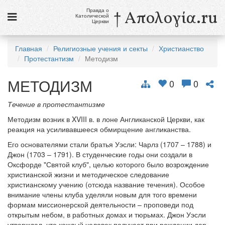
Правда о
† Απολογία.ru
Католической
Церкви
Статьи
Главная
Религиозные учения и секты
Христианство
Протестантизм
Методизм
Новости
МЕТОДИЗМ
Католики в России
0
0
Галерея
Течение в протестантизме
Методизм возник в XVIII в. в лоне Англиканской Церкви, как
Викторины
реакция на усиливавшееся обмирщение англиканства.
Ссылки
Его основателями стали братья Уэсли: Чарлз (1707 – 1788) и
Джон (1703 – 1791). В студенческие годы они создали в
Религиозные учения и секты, справочник
Оксфорде "Святой клуб", целью которого было возрождение
христианской жизни и методическое следование
христианскому учению (отсюда название течения). Особое
9 августа
внимание члены клуба уделяли новым для того времени
Св. Тереза Бенедикта Креста, дева и мученица
формам миссионерской деятельности – проповеди под
открытым небом, в работных домах и тюрьмах. Джон Уэсли
см. календарь
утверждал, что каждый человек получает при рождении дар