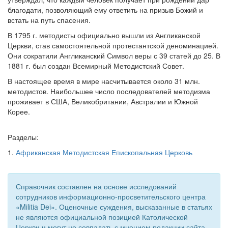
благодати, позволяющий ему ответить на призыв Божий и
Обратная связь
встать на путь спасения.
mail@apologia.ru
В 1795 г. методисты официально вышли из Англиканской
Церкви, став самостоятельной протестантской деноминацией.
Отправить сообщение
Они сократили Англиканский Символ веры с 39 статей до 25. В
1881 г. был создан Всемирный Методистский Совет.
Вход
В настоящее время в мире насчитывается около 31 млн.
методистов. Наибольшее число последователей методизма
проживает в США, Великобритании, Австралии и Южной
Корее.
Разделы:
1.
Африканская Методистская Епископальная Церковь
Справочник составлен на основе исследований
сотрудников информационно-просветительского центра
«Militia Dei». Оценочные суждения, высказанные в статьях
не являются официальной позицией Католической
Церкви и могут не совпадать с мнением редакции сайта.