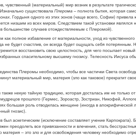
в, чувственный (материальный) мир возник в результате трагическ
. Изначально существовала
Плерома
– полнота бытия, которая сам
эонах
. Гордыня одного из этих эонов (чаще всего, Софии) привела 
яется низшим из всех миров. Следствием такой установки являлся
(в большинстве случаев отождествляемым с Плеромой).
м как полное избавление от материальности, уход из чувственного
а не будет счастлив, он всегда будет ощущать себя потерянным. 
ремится восстановить свою целостность, для чего посылает новый
 избранных спасительному высшему гнозису. Телесность Иисуса об
единства Плеромы необходимо, чтобы все частички Света освободи
окинут материальный мир, материя (зло как таковое) прекратит св
 также некую тайную традицию, которая досталась им не только от
гих мудрецов прошлого (Гермес, Зороастр, Зостриан, Никофей, Аллог
ниях большая роль отводилась женщине (иногда в апокрифической 
ный гнозис).
в был аскетическим (исключение составляет учение Карпократа). Б
жен преодолеть все привязанности и влечения, стать бесстрастным
что материя – это зло и для освобождения человеку необходимо отре