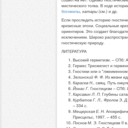
мистического толка. В ходе истори
богомилы
,
катары
(см.) и др.
Если проследить историю гностиче
кризисные эпохи. Социальные кри
ориентиров. Это создает благодат
исключением. Широко распростран
гностическую природу.
ЛИТЕРАТУРА
Высокий герметизм. – СПб: А
Гермес Трисмегист и гермене
Гностики или о "лжеименном 
Зелинский Ф. Ф.
Из жизни иде
Карасев Н., свящ.
Путь оккул
Йонас Г.
Гностицизм – СПб: Л
Карсавин Л. П.
Глубины сата
Курбатов Г. Л., Фролов Э. Д.
– 334 с.
Мещерская Е. Н.
Апокрифиче
Присцельс, 1997. – 455 с.
Поснов М. Э.
Гностицизм II в