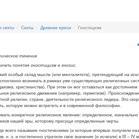
и секты
Секты
Древние ереси
Гностицизм
тическое течение
ничить понятия
гностицизм
и
гнозис.
екий особый склад мысли (или менталитета), претендующий на ис
спонтанно возникать в рамках уже существующих религиозных сис
изма, христианства). При этом он мог оставаться как достоянием 
ьное религиозное движение (например, герметизм). Происхождение
етной религии, стране, деятельности религиозного лидера. Это ско
ть, которую можно встретить и в современной философии.
мать конкретное религиозное явление: определенное, изначально
веков нашей эры, которому присущи определенные черты.
де всего называем гностическими (и которые впервые получили наз
вв. н. э. и постепенно утратили свое значение (и исчезли) в III – IV