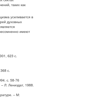
ений, таких как
цизма усиливается в
ерей духовных
 является
 несомненно имеют
001, 623 с.
368 с.
94. с. 58-76
 – Л: Лениздат, 1988.
ратуре. – М: