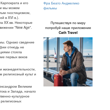
 Карпократа и его
Фра Беато Анджелико
ки мы можем
фильмы
стым гностицизмом,
 в XVI в.).
ла XX вв. Некоторые
Путешествуя по миру
вижении "New Age".
попробуй наше приложение
Cath Travel
емы. Однако сведение
офии отнюдь не
пциями стояла
зме первых веков
 и жизнедеятельности,
 религиозный культ и
лександром Великим
стока и Запада, начало
твенно-культурное
х религиозных