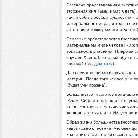
Согласно представлениям гностико
вторжения сил Тьмы в мир Света)
являя себя в особых сущностях –
материального мира, который явл
антагонизм между миром и Богом 
Спасение представляется гностика
материальном мире человек никогд
возможность спасения: Плерома ст
случаев Христа), который обучает
видимой (см.
докетизм
).
Для восстановления изначального 
материи. После того как все они п
(будет уничтожена).
Большинство гностиков признавали
(Адам, Сиф, и т. д.), но и от дру
что в некоторых гностических уче
женщины получали от Иисуса истин
Образ жизни большинства гностико
невозможно спасение. Человек дол
и состоит в том, чтобы осознать, 