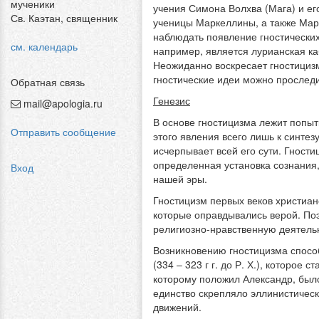
мученики
учения Симона Волхва (Мага) и ег
Св. Каэтан, священник
ученицы Маркеллины, а также Мар
наблюдать появление гностических
см. календарь
например, является лурианская ка
Неожиданно воскресает гностицизм
гностические идеи можно проследи
Обратная связь
Генезис
mail@apologia.ru
В основе гностицизма лежит попы
Отправить сообщение
этого явления всего лишь к синте
исчерпывает всей его сути. Гност
определенная установка сознания
Вход
нашей эры.
Гностицизм первых веков христиан
которые оправдывались верой. По
религиозно-нравственную деятель
Возникновению гностицизма спосо
(334 – 323 г г. до Р. Х.), которо
которому положил Александр, был
единство скрепляло эллинистическ
движений.