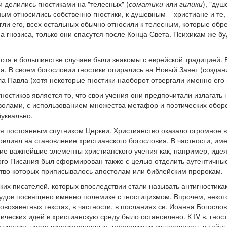
 делились гностиками на "телесных" (
соматики
или
гилики
), "душ
вным относились собственно гностики, к душевным – христиане и те, 
гли его, всех остальных обычно относили к телесным, которые обр
а гнозиса, только они спасутся после Конца Света. Психикам же бу
хотя в большинстве случаев были знакомы с еврейской традицией. 
а. В своем богословии гностики опирались на Новый Завет (создан
ла Павла (хотя некоторые гностики наоборот отвергали именно его
ностиков является то, что свои учения они предпочитали излагать
волами, с использованием множества метафор и поэтических обор
буквально.
я постоянным спутником Церкви. Христианство оказало огромное 
повлиял на становление христианского богословия. В частности, им
ие важнейшие элементы христианского учения как, например, идея
го Писания был сформирован также с целью отделить аутентичные
ство которых приписывалось апостолам или библейским пророкам.
их писателей, которых впоследствии стали называть антигностика
рудов посвящено именно полемике с гностицизмом. Впрочем, некот
овозаветных текстах, в частности, в посланиях св. Иоанна Богосло
ических идей в христианскую среду было остановлено. К IV в. гнос
е учения, часто видоизмененные, продолжали существовать в тайны