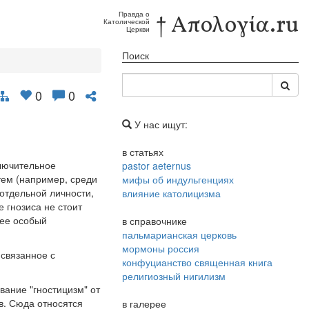
Правда о
† Απολογία.ru
Католической
Церкви
Поиск
0
0
У нас ищут:
в статьях
ключительное
pastor aeternus
тем (например, среди
мифы об индульгенциях
отдельной личности,
влияние католицизма
 гнозиса не стоит
рее особый
в справочнике
пальмарианская церковь
мормоны россия
 связанное с
конфуцианство священная книга
религиозный нигилизм
вание "гностицизм" от
 вв. Сюда относятся
в галерее