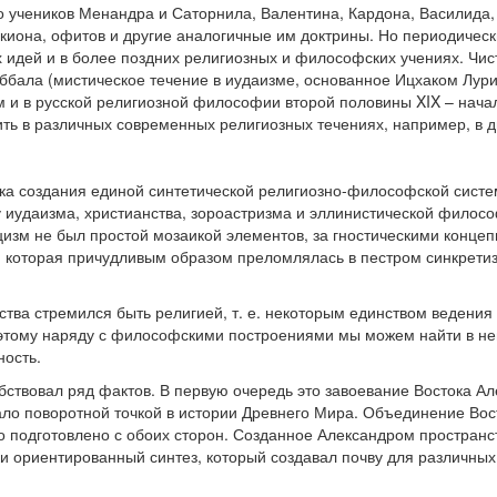
о учеников Менандра и Саторнила, Валентина, Кардона, Василида,
киона, офитов и другие аналогичные им доктрины. Но периодичес
 идей и в более поздних религиозных и философских учениях. Чи
ббала (мистическое течение в иудаизме, основанное Ицхаком Лурией
 и в русской религиозной философии второй половины XIX – нача
ть в различных современных религиозных течениях, например, в д
тка создания единой синтетической религиозно-философской сист
зу иудаизма, христианства, зороастризма и эллинистической филос
ицизм не был простой мозаикой элементов, за гностическими конце
, которая причудливым образом преломлялась в пестром синкрети
ства стремился быть религией, т. е. некоторым единством ведения
этому наряду с философскими построениями мы можем найти в нем
ность.
бствовал ряд фактов. В первую очередь это завоевание Востока А
е стало поворотной точкой в истории Древнего Мира. Объединение Во
о подготовлено с обоих сторон. Созданное Александром пространс
и ориентированный синтез, который создавал почву для различны