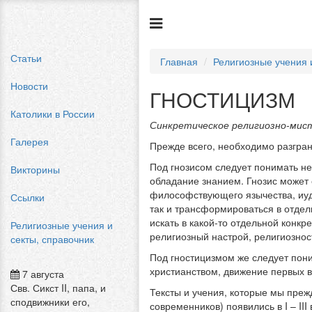
Статьи
Главная
Религиозные учения 
Новости
ГНОСТИЦИЗМ
Католики в России
Синкретическое религиозно-мис
Галерея
Прежде всего, необходимо разгра
Под гнозисом следует понимать н
Викторины
обладание знанием. Гнозис может 
философствующего язычества, иуда
Ссылки
так и трансформироваться в отдел
искать в какой-то отдельной конкр
Религиозные учения и
религиозный настрой, религиознос
секты, справочник
Под гностицизмом же следует пони
христианством, движение первых 
7 августа
Свв. Сикст II, папа, и
Тексты и учения, которые мы преж
сподвижники его,
современников) появились в I – III 