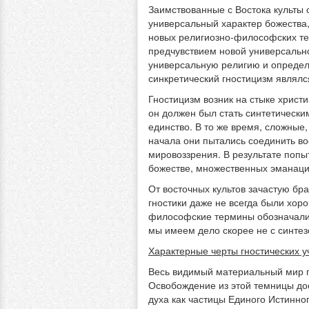
Заимствованные с Востока культы 
универсальный характер божества
новых религиозно-философских те
предчувствием новой универсально
универсальную религию и определ
синкретический гностицизм являлс
Гностицизм возник на стыке христи
он должен был стать синтетически
единство. В то же время, сложные,
начала они пытались соединить во
мировоззрения. В результате попы
божестве, множественных эманация
От восточных культов зачастую бр
гностики даже не всегда были хор
философские термины обозначали л
мы имеем дело скорее не с синтез
Характерные черты гностических у
Весь видимый материальный мир г
Освобождение из этой темницы дос
духа как частицы Единого Истинног