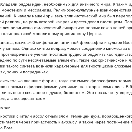
обладали рядом идей, необходимых для античного мира. К таким 
, монотеизм и мессианизм. Религиозно-культурные взаимодействи
чений. К началу нашей эры весь эллинистический мир был перепо
й религии, на роль которой как раз и претендовал гностицизм. Поп
ялся религиозно-философский синкретизм первых веков нашей эр
я альтернативой монолитному христианству Церкви.
анства, языческой мифологии, античной философии и культов Восто
м учением. Однако синтез подразумевает соединение множества в
 противоречивые учения гностиков трудно определить как "единство
едино по сути несочетаемые элементы, такие как христианское и я
тки такого синтеза возникли характерные для гностицизма сложные
х, эонах и посредниках.
ались только внешние формы, тогда как смысл философских терми
ошо знакомы с философскими учениями, на которые ссылались. В 
ишь нечто связанное с духом, божеством. Это позволяет утвержда
ом, а с псевдосинтезом.
чений
ностики считали абсолютным злом, темницей духа, порабощенног
тигается через причастность к
гнозису,
а также через постижение 
о Бога.