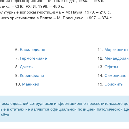
ания первых христиан – М: Политиздат, 1980. – 198 с.
етика. – СПб: РХГИ, 1998. – 480 с.
ультурные вопросы гностицизма – М: Наука, 1979. – 216 с.
него христианства в Египте – М: Присцельс , 1997. – 374 с.
6.
Василидиане
11.
Маркиониты
7.
Гермогениане
12.
Менандриан
8.
Докеты
13.
Офиты
9.
Керинфиане
14.
Симониане
10.
Манихеи
15.
Эбиониты
 исследований сотрудников информационно-просветительского центр
ые в статьях не являются официальной позицией Католической Цер
айта.