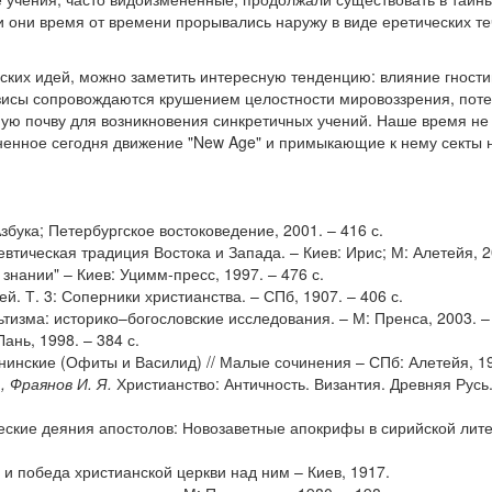
и они время от времени прорывались наружу в виде еретических теч
ских идей, можно заметить интересную тенденцию: влияние гности
зисы сопровождаются крушением целостности мировоззрения, пот
ную почву для возникновения синкретичных учений. Наше время не
енное сегодня движение "New Age" и примыкающие к нему секты
збука; Петербургское востоковедение, 2001. – 416 с.
втическая традиция Востока и Запада. – Киев: Ирис; М: Алетейя, 2
знании" – Киев: Уцимм-пресс, 1997. – 476 с.
й. Т. 3: Соперники христианства. – СПб, 1907. – 406 с.
ьтизма: историко–богословские исследования. – М: Пренса, 2003. – 
ань, 1998. – 384 с.
нинские (Офиты и Василид) // Малые сочинения – СПб: Алетейя, 19
, Фраянов И. Я.
Христианство: Античность. Византия. Древняя Русь.
ские деяния апостолов: Новозаветные апокрифы в сирийской лите
. и победа христианской церкви над ним – Киев, 1917.