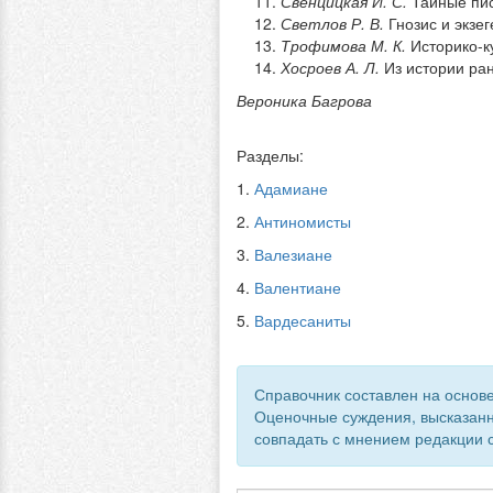
Свенцицкая И. С.
Тайные пис
Светлов Р. В.
Гнозис и экзег
Трофимова М. К.
Историко-к
Хосроев А. Л.
Из истории ран
Вероника Багрова
Разделы:
1.
Адамиане
2.
Антиномисты
3.
Валезиане
4.
Валентиане
5.
Вардесаниты
Справочник составлен на основе
Оценочные суждения, высказанн
совпадать с мнением редакции с