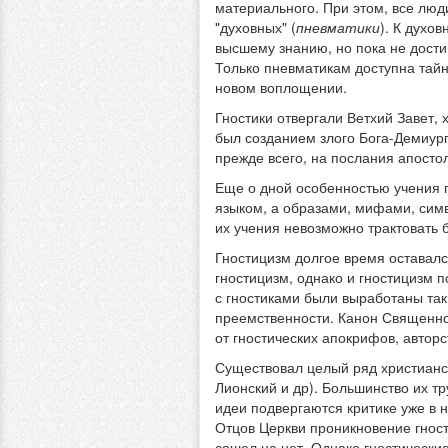
материального. При этом, все люди
"духовных" (
пневматики
). К духо
высшему знанию, но пока не дости
Только пневматикам доступна тайн
новом воплощении.
Гностики отвергали Ветхий Завет, 
был созданием злого Бога-Демиург
прежде всего, на послания апосто
Еще о дной особенностью учения г
языком, а образами, мифами, сим
их учения невозможно трактовать 
Гностицизм долгое время оставалс
гностицизм, однако и гностицизм 
с гностиками были выработаны так
преемственности. Канон Священно
от гностических апокрифов, автор
Существовал целый ряд христианск
Лионский и др). Большинство их т
идеи подвергаются критике уже в н
Отцов Церкви проникновение гност
сошел на нет. Однако гностически