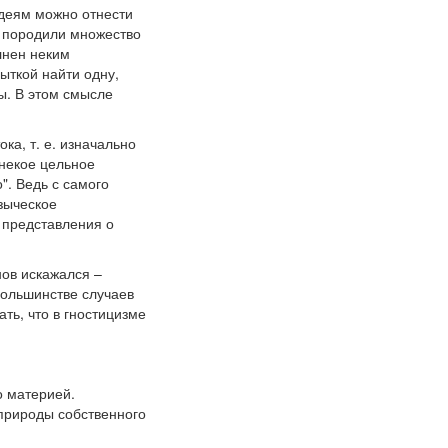
идеям можно отнести
я породили множество
лнен неким
ыткой найти одну,
ы. В этом смысле
ка, т. е. изначально
 некое цельное
". Ведь с самого
зыческое
 представления о
нов искажался –
большинстве случаев
ть, что в гностицизме
о материей.
природы собственного