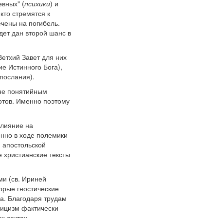
евных" (
психики
) и
кто стремятся к
ечены на погибель.
дет дан второй шанс в
Ветхий Завет для них
ие Истинного Бога),
 послания).
 не понятийным
отов. Именно поэтому
влияние на
енно в ходе полемики
 апостольской
 христианские тексты
ми (св. Ириней
орые гностические
ва. Благодаря трудам
тицизм фактически
х сектах