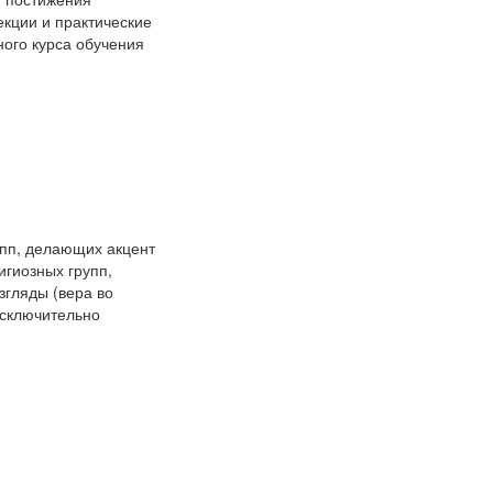
екции и практические
ного курса обучения
упп, делающих акцент
игиозных групп,
згляды (вера во
исключительно