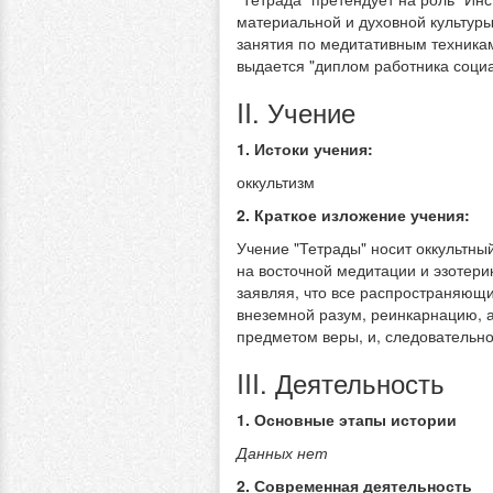
материальной и духовной культуры 
занятия по медитативным техникам
выдается "диплом работника соци
II. Учение
1. Истоки учения:
оккультизм
2. Краткое изложение учения:
Учение "Тетрады" носит оккультны
на восточной медитации и эзотерик
заявляя, что все распространяющи
внеземной разум, реинкарнацию, а
предметом веры, и, следовательно
III. Деятельность
1. Основные этапы истории
Данных нет
2. Современная деятельность