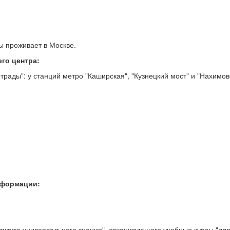
ы проживает в Москве.
го центра:
трады": у станций метро "Каширская", "Кузнецкий мост" и "Нахимов
нформации:
ститута универсального знания", организующего учебные курсы "дл