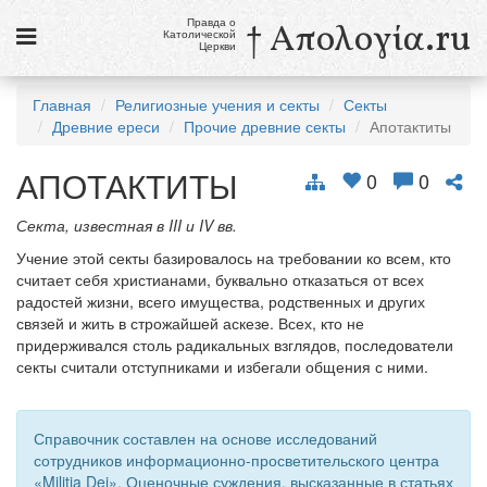
Правда о
† Απολογία.ru
Католической
Церкви
Статьи
Главная
Религиозные учения и секты
Секты
Древние ереси
Прочие древние секты
Апотактиты
Новости
АПОТАКТИТЫ
Католики в России
0
0
Галерея
Секта, известная в III и IV вв.
Учение этой секты базировалось на требовании ко всем, кто
Викторины
считает себя христианами, буквально отказаться от всех
радостей жизни, всего имущества, родственных и других
Ссылки
связей и жить в строжайшей аскезе. Всех, кто не
придерживался столь радикальных взглядов, последователи
Религиозные учения и секты, справочник
секты считали отступниками и избегали общения с ними.
9 августа
Св. Тереза Бенедикта Креста, дева и мученица
Справочник составлен на основе исследований
сотрудников информационно-просветительского центра
см. календарь
«Militia Dei». Оценочные суждения, высказанные в статьях