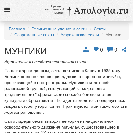
Правда о
† Απολογία.ru
Католической
Церкви
Статьи
Главная
Религиозные учения и секты
Секты
Современные секты
Африканские секты
Мунгики
Новости
МУНГИКИ
Католики в России
0
0
Галерея
Африканская псевдохристианская секта
По некоторым данным, секта возникла в Кении в 1985 году.
Викторины
Большинство ее членов принадлежит к народности кикуйю,
проживающей в центре страны. Мунгики считает себя
Ссылки
религиозной группой, выступающей за сохранение
традиционного "африканского способа богопочитания,
Религиозные учения и секты, справочник
культуры и образа жизни". Ее адепты молятся, повернувшись
лицом в сторону горы Кения. Практикуются ими также обеты и
7 августа
жертвоприношения.
Свв. Сикст II, папа, и сподвижники его, мученики
Сами лидеры секты выводят ее корни из национально-
Св. Каэтан, священник
освободительного движения Мау-Мау, существовавшего в
Кении в середине XX века. Наибольшее внимание секта