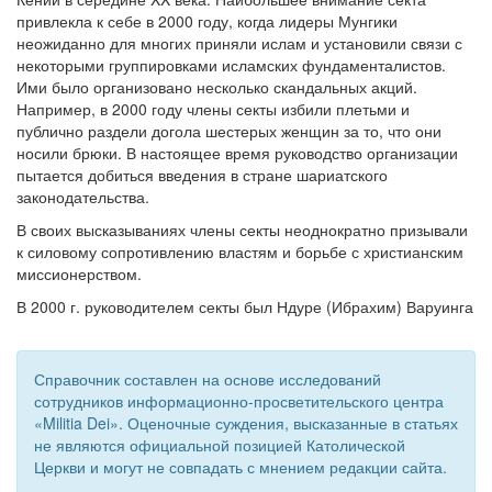
см. календарь
привлекла к себе в 2000 году, когда лидеры Мунгики
неожиданно для многих приняли ислам и установили связи с
Обратная связь
некоторыми группировками исламских фундаменталистов.
Ими было организовано несколько скандальных акций.
mail@apologia.ru
Например, в 2000 году члены секты избили плетьми и
публично раздели догола шестерых женщин за то, что они
Отправить сообщение
носили брюки. В настоящее время руководство организации
пытается добиться введения в стране шариатского
Вход
законодательства.
В своих высказываниях члены секты неоднократно призывали
к силовому сопротивлению властям и борьбе с христианским
миссионерством.
В 2000 г. руководителем секты был Ндуре (Ибрахим) Варуинга
Справочник составлен на основе исследований
сотрудников информационно-просветительского центра
«Militia Dei». Оценочные суждения, высказанные в статьях
не являются официальной позицией Католической
Церкви и могут не совпадать с мнением редакции сайта.