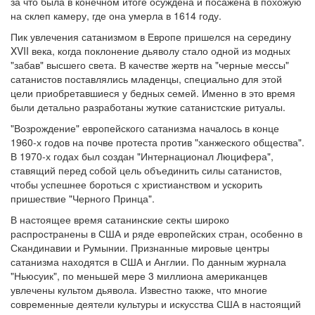
за что была в конечном итоге осуждена и посажена в похожую
на склеп камеру, где она умерла в 1614 году.
Обратная связь
Пик увлечения сатанизмом в Европе пришелся на середину
mail@apologia.ru
XVII века, когда поклонение дьяволу стало одной из модных
"забав" высшего света. В качестве жертв на "черные мессы"
Отправить сообщение
сатанистов поставлялись младенцы, специально для этой
цели приобретавшиеся у бедных семей. Именно в это время
были детально разработаны жуткие сатанистские ритуалы.
Вход
"Возрождение" европейского сатанизма началось в конце
1960-х годов на почве протеста против "ханжеского общества".
В 1970-х годах был создан "Интернационал Люцифера",
ставящий перед собой цель объединить силы сатанистов,
чтобы успешнее бороться с христианством и ускорить
пришествие "Черного Принца".
В настоящее время сатанинские секты широко
распространены в США и ряде европейских стран, особенно в
Скандинавии и Румынии. Признанные мировые центры
сатанизма находятся в США и Англии. По данным журнала
"Ньюсуик", по меньшей мере 3 миллиона американцев
увлечены культом дьявола. Известно также, что многие
современные деятели культуры и искусства США в настоящий