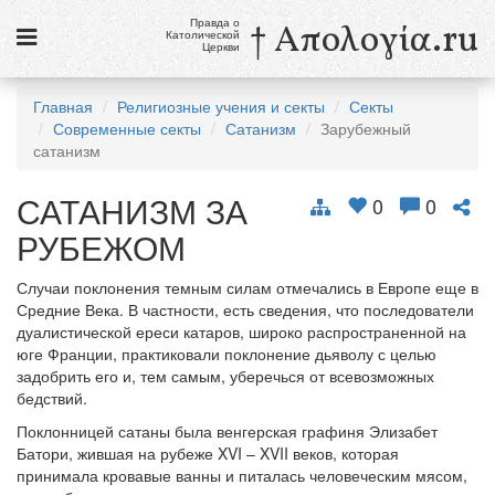
Правда о
† Απολογία.ru
Католической
Церкви
Статьи
Главная
Религиозные учения и секты
Секты
Современные секты
Сатанизм
Зарубежный
Новости
сатанизм
Католики в России
САТАНИЗМ ЗА
0
0
Галерея
РУБЕЖОМ
Викторины
Случаи поклонения темным силам отмечались в Европе еще в
Средние Века. В частности, есть сведения, что последователи
Ссылки
дуалистической ереси катаров, широко распространенной на
юге Франции, практиковали поклонение дьяволу с целью
Религиозные учения и секты, справочник
задобрить его и, тем самым, уберечься от всевозможных
бедствий.
8 августа
Поклонницей сатаны была венгерская графиня Элизабет
Св. Доминик, священник
Батори, жившая на рубеже XVI – XVII веков, которая
принимала кровавые ванны и питалась человеческим мясом,
см. календарь