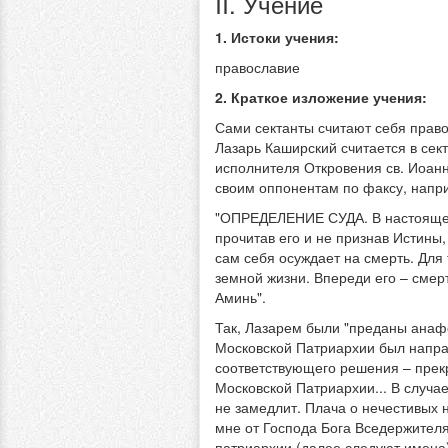
II. Учение
1. Истоки учения:
православие
2. Краткое изложение учения:
Сами сектанты считают себя право
Лазарь Каширский считается в сек
исполнителя Откровения св. Иоан
своим оппонентам по факсу, напр
"ОПРЕДЕЛЕНИЕ СУДА. В настоящее
прочитав его и не признав Истины
сам себя осуждает на смерть. Для 
земной жизни. Впереди его – смерт
Аминь".
Так, Лазарем были "преданы анаф
Московской Патриархии был напра
соответствующего решения – прек
Московской Патриархии... В случа
не замедлит. Плача о нечестивых 
мне от Господа Бога Вседержител
патриархии (далее следуют имена).