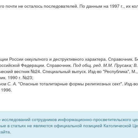
го почти не осталось последователей. По данным на 1997 г., их ко
ии России оккультного и деструктивного характера. Справочник. Б
оссийской Федерации. Справочник.
Под общ. ред. М.М. Прусака; В
еский вестник №24. Специальный выпуск. Изд-во "Республика", М.,
ик. 1990 г. №23;
ов С. А.
"Опасные тоталитарные формы религиозных сект". Изд-во
 1996.
 исследований сотрудников информационно-просветительского центр
ые в статьях не являются официальной позицией Католической Цер
айта.