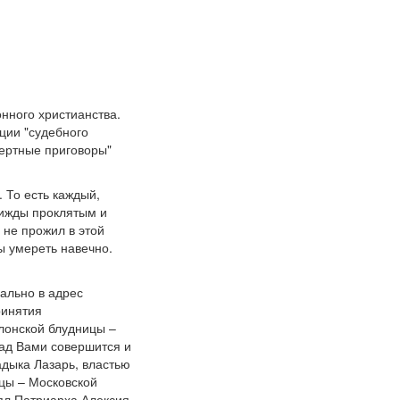
нного христианства.
ции "судебного
мертные приговоры"
То есть каждый,
рижды проклятым и
 не прожил в этой
ны умереть навечно.
ально в адрес
ринятия
лонской блудницы –
над Вами совершится и
адыка Лазарь, властью
цы – Московской
лял Патриарха Алексия