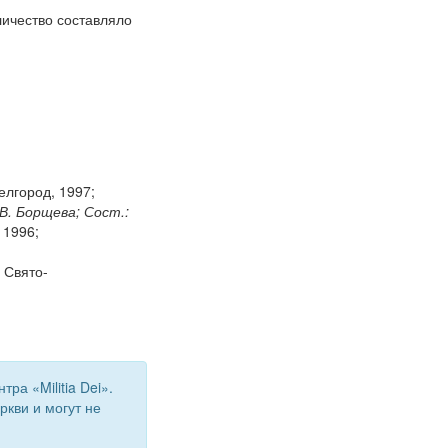
личество составляло
елгород, 1997;
.В. Борщева; Сост.:
 1996;
 Свято-
а «Militia Dei».
кви и могут не