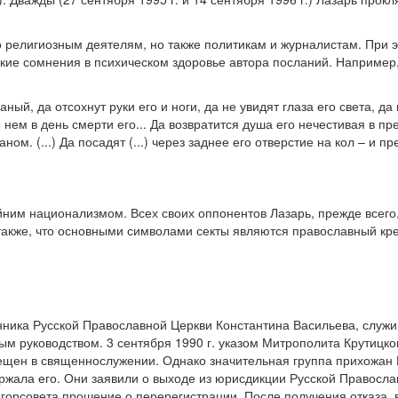
 религиозным деятелям, но также политикам и журналистам. При э
кие сомнения в психическом здоровье автора посланий. Например
ный, да отсохнут руки его и ноги, да не увидят глаза его света, да
 нем в день смерти его... Да возвратится душа его нечестивая в п
м. (...) Да посадят (...) через заднее его отверстие на кол – и пре
йним национализмом. Всех своих оппонентов Лазарь, прежде всего,
акже, что основными символами секты являются православный крес
ника Русской Православной Церкви Константина Васильева, служив
ным руководством. 3 сентября 1990 г. указом Митрополита Крутицко
ещен в священнослужении. Однако значительная группа прихожан 
жала его. Они заявили о выходе из юрисдикции Русской Правосла
горсовета прошение о перерегистрации. После получения отказа, 