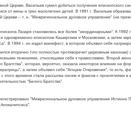
авной Церкви, Васильев сумел добиться получения епископского с
екся от жены и трех малолетних детей. В 1991 г. Васильев образов
 Церкви – т. н. "Межрегиональное духовное управление" (не приз
епископа Лазаря становились все более "неординарными". К 1992 г
 и одновременно епископом Каширским и Московским, а затем зар
а". В 1994 г. он издал манифест, в котором объявил себя патриарх
енился вторично (что полностью противоречит церковным канонам) 
иозными течениями, относящими себя к православию. Второй жено
 Братства", которая, вероятно, оказала некоторое влияние на фо
ператрицы", а затем объявил себя "Агнцем Откровения", то есть, фа
с этого времени стала рассылка писем и факсов с проклятиями в а
еятельностью "Белого Братства".
арегистрировано "Межрегиональное духовное управление Истинно П
 Апокалипсиса".