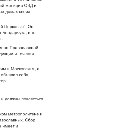
ий милиции ОВД и
ных домах своих
ой Церковью". Он
 Бондарчука, в то
ь.
тинно Православной
дикции и течения
ким и Московским, а
м объявил себя
тер.
е и должны поклясться
ском метрополитене и
равославных. Сбор
е имеет и