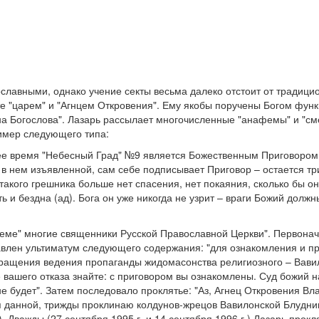
славными, однако учение секты весьма далеко отстоит от традицио
те "царем" и "Агнцем Откровения". Ему якобы поручены Богом функ
на Богослова". Лазарь рассылает многочисленные "анафемы" и "с
имер следующего типа:
 время "Небесный Град" №9 является Божественным Приговором. 
, в нем изъявленной, сам себе подписывает Приговор – остается т
такого грешника больше нет спасения, нет покаяния, сколько бы он
ь и бездна (ад). Бога он уже никогда не узрит – враги Божий долж
еме" многие священники Русской Православной Церкви". Первонач
влен ультиматум следующего содержания: "для ознакомления и п
ращения ведения пропаганды жидомасонства религиозного – Вави
е вашего отказа знайте: с приговором вы ознакомлены. Суд божий 
не будет". Затем последовало проклятье: "Аз, Агнец Откровения Вл
я данной, трижды проклинаю колдунов-жрецов Вавилонской Блудни
 Дважды (27 сентября 1995 г. и 14 сентября 1996 г.) Лазарь прок