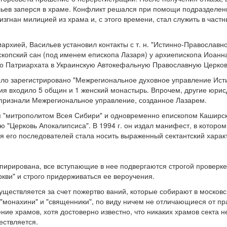
ьев заперся в храме. Конфликт решался при помощи подразделен
згнан милицией из храма и, с этого времени, стал служить в част
архией, Васильев установил контакты с т. н. "Истинно-Православн
копский сан (под именем епископа Лазаря) у архиепископа Иоанна
о Патриархата в Украинскую Автокефальную Православную Церков
ыло зарегистрировано "Межрегиональное духовное управление Ис
ния входило 5 общин и 1 женский монастырь. Впрочем, другие юрис
признали Межрегиональное управление, созданное Лазарем.
бя "митрополитом Всея Сибири" и одновременно епископом Каширс
ю "Церковь Апокалипсиса". В 1994 г. он издал манифест, в которо
я его последователей стала носить выраженный сектантский харак
спирирована, все вступающие в нее подвергаются строгой проверк
ркви" и строго придерживаться ее вероучения.
ществляется за счет пожертво ваний, которые собирают в москов
"монахини" и "священники", по виду ничем не отличающиеся от п
ние храмов, хотя достоверно известно, что никаких храмов секта н
ествляется.