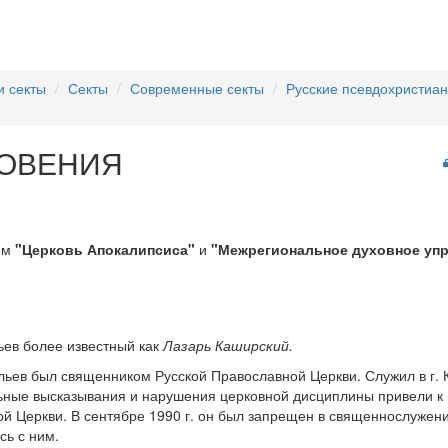
и секты
Секты
Современные секты
Русские псевдохристиан
РОВЕНИЯ
ием
"Церковь Апокалипсиса"
и
"Межрегиональное духовное уп
ев более известный как
Лазарь Каширский.
льев был священником Русской Православной Церкви. Служил в г.
льные высказывания и нарушения церковной дисциплины привели к 
й Церкви. В сентябре 1990 г. он был запрещен в священнослужени
сь с ним.