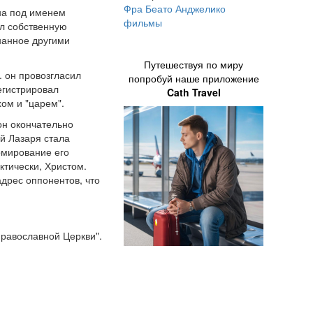
Фра Беато Анджелико
ана под именем
фильмы
ал собственную
нанное другими
Путешествуя по миру
. он провозгласил
попробуй наше приложение
егистрировал
Cath Travel
ом и "царем".
он окончательно
й Лазаря стала
рмирование его
ктически, Христом.
дрес оппонентов, что
равославной Церкви".