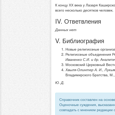
К концу ХХ века у Лазаря Каширско
всего несколько десятков человек.
IV. Ответвления
Данных нет
V. Библиография
Новые религиозные организац
Религиозные объединения Р
Иваненко С.И. и др.
Аналитич
Московский Церковный Вестн
Хвыля-Олинтер А. И., Лукьян
Владимирского Братства, М.,
Ю. Д.
Справочник составлен на основе
Оценочные суждения, высказанн
совпадать с мнением редакции с