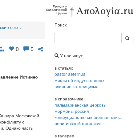
Правда о
† Απολογία.ru
Католической
Церкви
Поиск
ские секты
0
0
У нас ищут:
в статьях
pastor aeternus
равление Истинно
мифы об индульгенциях
влияние католицизма
в справочнике
пальмарианская церковь
мормоны россия
 Кашира Московской
конфуцианство священная книга
конфликту с
религиозный нигилизм
и. Однако часть
в галерее