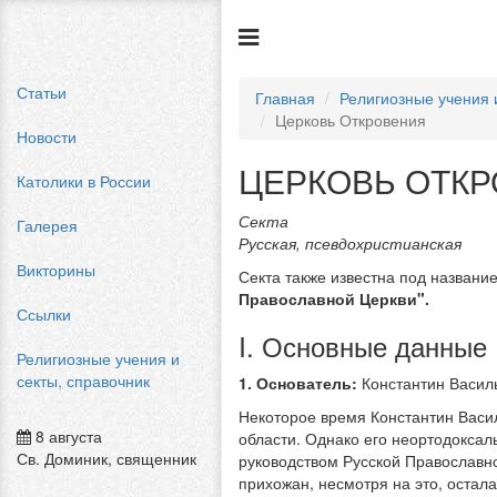
Статьи
Главная
Религиозные учения 
Церковь Откровения
Новости
ЦЕРКОВЬ ОТК
Католики в России
Секта
Галерея
Русская, псевдохристианская
Викторины
Секта также известна под назван
Православной Церкви".
Ссылки
I. Основные данные
Религиозные учения и
секты, справочник
1. Основатель:
Константин Василь
Некоторое время Константин Васи
8 августа
области. Однако его неортодокса
Св. Доминик, священник
руководством Русской Православно
прихожан, несмотря на это, остала