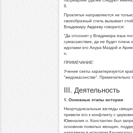
II.
Проклятья направляются не только
своеобразный стиль вызывает стой
Владимиру Авдееву говорится:
"Да отсохнет у Владимира язык пога
сумасшествие, да не будет плача о
идолами его Ахура-Маздой и Аримано
п.
ПРИМЕЧАНИЕ:
Учение секты характеризуется кра
"жидомасонстве". Примечательно т
III. Деятельность
1. Основные этапы истории
Неортодоксальные взгляды священ
привели его к конфликту с церков
Ювеналия о. Константин был запр
основном пожилых женщин, поддер
направили в исполком Каширского 