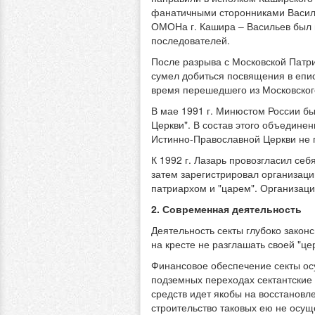
фанатичными сторонниками Васил
ОМОНа г. Кашира – Васильев был и
последователей.
После разрыва с Московской Патри
сумел добиться посвящения в епис
время перешедшего из Московског
В мае 1991 г. Минюстом России б
Церкви". В состав этого объедине
Истинно-Православной Церкви не 
К 1992 г. Лазарь провозгласил се
затем зарегистрировал организаци
патриархом и "царем". Организаци
2. Современная деятельность
Деятельность секты глубоко закон
на кресте не разглашать своей "це
Финансовое обеспечение секты осу
подземных переходах сектантские 
средств идет якобы на восстановле
строительство таковых ею не осущ