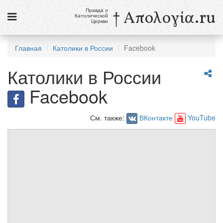
Правда о
† Απολογία.ru
Католической
Церкви
Статьи
Главная
Католики в России
Facebook
Новости
Католики в России
Католики в России
Facebook
Галерея
См. также:
ВКонтакте
YouTube
Викторины
Ссылки
Религиозные учения и секты, справочник
7 августа
Свв. Сикст II, папа, и сподвижники его, мученики
Св. Каэтан, священник