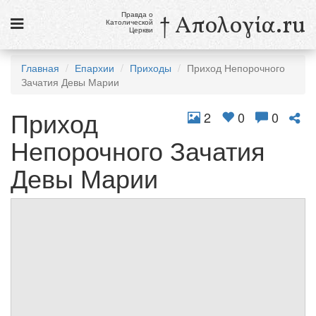
Правда о
† Απολογία.ru
Католической
Церкви
Статьи
Главная
Епархии
Приходы
Приход Непорочного
Зачатия Девы Марии
Новости
Приход
Католики в России
2
0
0
Непорочного Зачатия
Галерея
Девы Марии
Викторины
Ссылки
Религиозные учения и секты, справочник
8 августа
Св. Доминик, священник
см. календарь